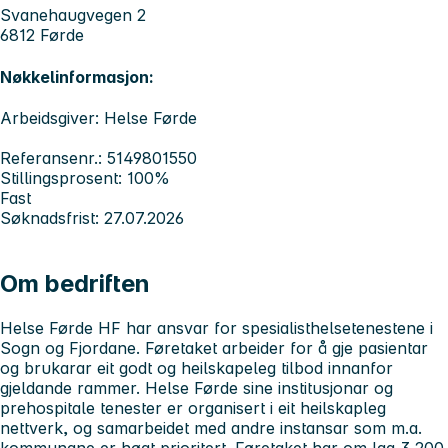
Svanehaugvegen 2
6812 Førde
Nøkkelinformasjon:
Arbeidsgiver: Helse Førde
Referansenr.: 5149801550
Stillingsprosent: 100%
Fast
Søknadsfrist: 27.07.2026
Om bedriften
Helse Førde HF har ansvar for spesialisthelsetenestene i
Sogn og Fjordane. Føretaket arbeider for å gje pasientar
og brukarar eit godt og heilskapeleg tilbod innanfor
gjeldande rammer. Helse Førde sine institusjonar og
prehospitale tenester er organisert i eit heilskapleg
nettverk, og samarbeidet med andre instansar som m.a.
kommunane er høgt prioritert. Føretaket har om lag 3 200