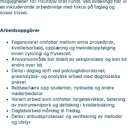
moglegheiter for friluftsliv året rundt. Ved avdelinga har vi
eit inkluderande arbeidsmiljø med fokus på fagleg og
sosial trivsel.
Arbeidsoppgåver
Fagansvaret omfattar mellom anna prosedyrar,
kvalitetsarbeid, opplæring og metodeoppfølging
innan cytologi og frysesnitt.
Ansvarsområde blir tildelt av seksjonsleiar og kan bli
endra over tid.
Delta i dagleg drift ved patologilaboratoriet;
preanalytisk- og analytisk arbeid med diagnostiske
prøver
Rettleie/lære opp studentar, nytilsette og andre
medarbeidarar
Variert arbeid som omfattar fargeteknikkar, betening
av instrumentpark og deltaking i kvalitetssikring.
Dagtidsarbeid måndag til fredag.
Delta i anbudsprosesser og verifisering av metodar
og utstyr