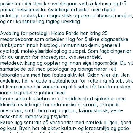
pasientar i dei kliniske avdelingane ved sjukehusa og frå
primærhelsetenesta. Avdelinga arbeider med digital
patologi, molekylær diagnostikk og persontilpassa medisin,
og er i kontinuerleg fagleg utvikling.
Avdeling for patologi i Helse Førde har kring 25
medarbeidarar som arbeider i lag for å sikre diagnostiske
funksjonar innan histologi, immunhistokjemi, generell
cytologi, molekylærbiologi og autopsi. Som fagbioingeniør
får du ansvar for prosedyrar, kvalitetsarbeid,
metodeutvikling og opplæring innan eige fagområde. Du vil
samarbeide tett med patologar og bioingeniørar i eit
laboratorium med høg fagleg aktivitet. Sidan vi er ein liten
avdeling, har vi gode moglegheitar for rullering på lab, slik
at kvardagene blir varierte og at tilsette får brei kunnskap
innan fagfeltet vi jobbar med.
Førde sentralsjukehus er eit middels stort sjukehus med
kliniske avdelingar for indremedisin, kirurgi, ortopedi,
nevrologi, kreft, barn og ungdom, kvinneklinikk, øyre-
nase-hals, intensiv og psykiatri.
Førde ligg sentralt på Vestlandet med nærleik til fjell, fjord
og kyst. Byen har eit aktivt kultur- og idrettsmiljø og gode