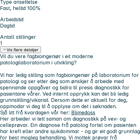
Type ansettelse
Fast, heltid 100%
Arbeidstid
Dagtid
Antall stillinger
1
Vis flere detaljer
Vil du vere fagbioingeniør i eit moderne
patologilaboratorium i utvikling?
Vi har ledig stilling som fagbioingeniør på laboratorium for
patologi og ser etter deg som ønskjer å arbeide med
spennande oppgåver og bidra til presis diagnostikk for
pasientane vårer. Ved internt opprykk kan det bli ledig
grunnstilling/vikariat. Dersom dette er aktuelt for deg,
oppmodar vi deg til å opplyse om det i søknaden.
Sjå litt frå kvardagen vår her:
Blimedoss
Her arbeider vi tett saman om diagnostikk på vev- og
celleprøvar. Ein diagnose frå patolog fortel om pasienten
har kreft eller andre sjukdommar - og gir eit godt grunnlag
for best mogleg behandling. Vi mottek prøvar frå