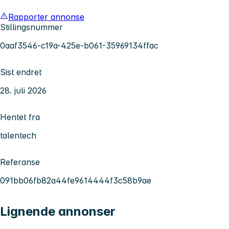
Rapporter annonse
Stillingsnummer
0aaf3546-c19a-425e-b061-35969134ffac
Sist endret
28. juli 2026
Hentet fra
talentech
Referanse
091bb06fb82a44fe9614444f3c58b9ae
Lignende annonser