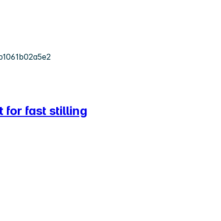
b1061b02a5e2
or fast stilling