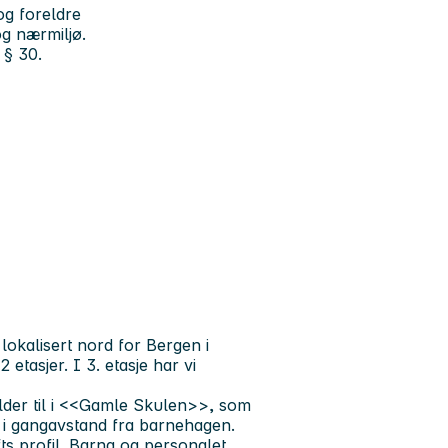
og foreldre
og nærmiljø.
 § 30.
okalisert nord for Bergen i
etasjer. I 3. etasje har vi
holder til i <<Gamle Skulen>>, som
s i gangavstand fra barnehagen.
ts profil. Barna og personalet