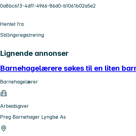
0a8bc6f3-4dff-4966-86d0-b1061b02a5e2
Hentet fra
Stillingsregistrering
Lignende annonser
Barnehagelærere søkes til en liten barn
Barnehagelærer
Arbeidsgiver
Preg Barnehager Lyngbø As