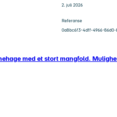
2. juli 2026
Referanse
0a8bc6f3-4dff-4966-86d0-
ehage med et stort mangfold. Mulighet f