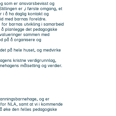
og som er ansvarsbevisst og
Stillingen er ,i første omgang, et
 i å ha daglig kontakt og
id med barnas foreldre.
for barnas utvikling i samarbeid
 å planlegge det pedagogiske
e evalueringer sammen med
od på å organisere og
det på hele huset, og medvirke
ehagens kristne verdigrunnlag,
rnehagens målsetting og verdier.
tdanningsbarnehage, og er
for NLA, samt at vi i kommende
l å øke den felles pedagogiske