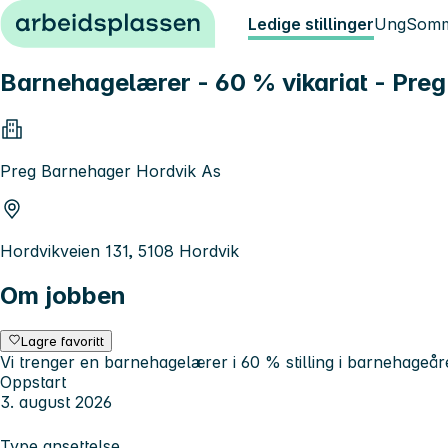
Hopp til innhold
Ledige stillinger
Ung
Somm
Barnehagelærer - 60 % vikariat - Pre
Preg Barnehager Hordvik As
Hordvikveien 131, 5108 Hordvik
Om jobben
Lagre favoritt
Vi trenger en barnehagelærer i 60 % stilling i barnehageår
Oppstart
3. august 2026
Type ansettelse