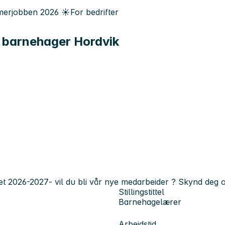
erjobben
2026
☀️
For bedrifter
g barnehager Hordvik
et 2026-2027- vil du bli vår nye medarbeider ? Skynd deg o
Stillingstittel
Barnehagelærer
Arbeidstid