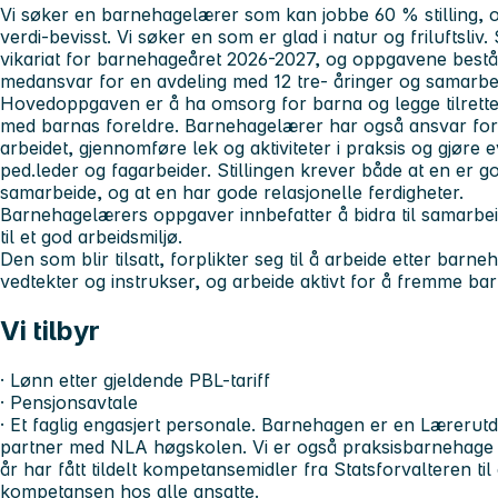
Vi søker en barnehagelærer som kan jobbe 60 % stilling, 
verdi-bevisst. Vi søker en som er glad i natur og friluftsliv. 
vikariat for barnehageåret 2026-2027, og oppgavene består
medansvar for en avdeling med 12 tre- åringer og samarbe
Hovedoppgaven er å ha omsorg for barna og legge tilrette 
med barnas foreldre. Barnehagelærer har også ansvar for
arbeidet, gjennomføre lek og aktiviteter i praksis og gjør
ped.leder og fagarbeider. Stillingen krever både at en er g
samarbeide, og at en har gode relasjonelle ferdigheter.
Barnehagelærers oppgaver innbefatter å bidra til samarbei
til et god arbeidsmiljø.
Den som blir tilsatt, forplikter seg til å arbeide etter barn
vedtekter og instrukser, og arbeide aktivt for å fremme ba
Vi tilbyr
· Lønn etter gjeldende PBL-tariff
· Pensjonsavtale
· Et faglig engasjert personale. Barnehagen er en Læreru
partner med NLA høgskolen. Vi er også praksisbarnehage 
år har fått tildelt kompetansemidler fra Statsforvalteren ti
kompetansen hos alle ansatte.