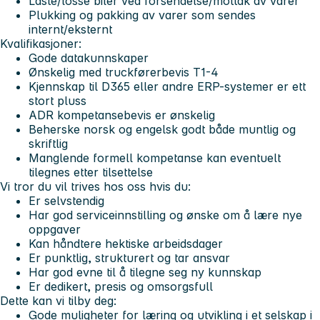
Laste/losse biler ved forsendelse/mottak av varer
Plukking og pakking av varer som sendes
internt/eksternt
Kvalifikasjoner:
Gode datakunnskaper
Ønskelig med truckførerbevis T1-4
Kjennskap til D365 eller andre ERP-systemer er ett
stort pluss
ADR kompetansebevis er ønskelig
Beherske norsk og engelsk godt både muntlig og
skriftlig
Manglende formell kompetanse kan eventuelt
tilegnes etter tilsettelse
Vi tror du vil trives hos oss hvis du:
Er selvstendig
Har god serviceinnstilling og ønske om å lære nye
oppgaver
Kan håndtere hektiske arbeidsdager
Er punktlig, strukturert og tar ansvar
Har god evne til å tilegne seg ny kunnskap
Er dedikert, presis og omsorgsfull
Dette kan vi tilby deg:
Gode muligheter for læring og utvikling i et selskap i