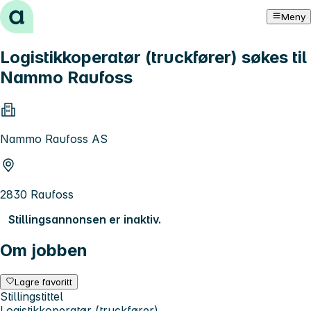
Hopp til innhold
Meny
Logistikkoperatør (truckfører) søkes til
Nammo Raufoss
Nammo Raufoss AS
2830 Raufoss
Stillingsannonsen er inaktiv.
Om jobben
Lagre favoritt
Stillingstittel
Logistikkoperatør (truckfører)