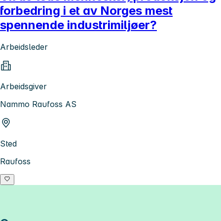
forbedring i et av Norges mest
spennende industrimiljøer?
Arbeidsleder
Arbeidsgiver
Nammo Raufoss AS
Sted
Raufoss