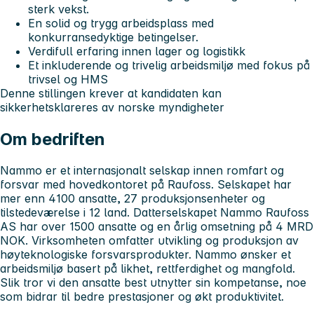
sterk vekst.
En solid og trygg arbeidsplass med
konkurransedyktige betingelser.
Verdifull erfaring innen lager og logistikk
Et inkluderende og trivelig arbeidsmiljø med fokus på
trivsel og HMS
Denne stillingen krever at kandidaten kan
sikkerhetsklareres av norske myndigheter
Om bedriften
Nammo er et internasjonalt selskap innen romfart og
forsvar med hovedkontoret på Raufoss. Selskapet har
mer enn 4100 ansatte, 27 produksjonsenheter og
tilstedeværelse i 12 land. Datterselskapet Nammo Raufoss
AS har over 1500 ansatte og en årlig omsetning på 4 MRD
NOK. Virksomheten omfatter utvikling og produksjon av
høyteknologiske forsvarsprodukter. Nammo ønsker et
arbeidsmiljø basert på likhet, rettferdighet og mangfold.
Slik tror vi den ansatte best utnytter sin kompetanse, noe
som bidrar til bedre prestasjoner og økt produktivitet.