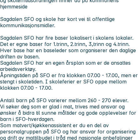
og skolefritidsordningen finner du på kommunens
hjemmeside
Sagdalen SFO og skole har kort vei til offentlige
kommunikasjonsmidler.
Sagdalen SFO har fire baser lokalisert i skolens lokaler.
Det er egne baser for 1.trinn, 2.trinn, 3,trinn og 4.trinn.
Hver base har en baseleder som organiserer den daglige
driften av basen.
Sagdalen SFO har en egen årsplan som er de ansattes
arbeidsverktøy.
Åpningstiden på SFO er fra klokken 07.00 - 17.00, men er
stengt i skoletiden. I skoleferier er SFO oppe mellom
klokken 07.00 - 17.00.
Antall barn på SFO varierer mellom 260 - 270 elever.
Vi søker deg som er glad i mat, trives med ansvar og
ønsker å bidra til sunne måltider og gode opplevelser for
barn i SFO-hverdagen.
Som matvert/kjøkkenassistent er du en del av
personalgruppen på SFO og har ansvar for organisering
og drift av mattilbudet i tråd med nasjonale anbefalinger