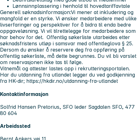
Lønnsinnplassering i henhold til hovedtariffavtale
Generell søknadsinformasjon:
Vi mener at inkludering og
mangfold er en styrke. Vi ønsker medarbeidere med ulike
livserfaringer og perspektiver for å bidra til enda bedre
oppgaveløsning. Vi vil tilrettelegge for medarbeidere som
har behov for det.
Offentlig søkerliste utarbeides etter
søknadsfristens utløp i samsvar med offentleglova § 25.
Dersom du ønsker å reservere deg fra oppføring på
offentlig søkerliste, må dette begrunnes. Du vil bli varslet
om reservasjonen ikke tas til følge.
Vitnemål og attester lastes opp i rekrutteringsportalen.
Har du utdanning fra utlandet legger du ved godkjenning
fra HK-dir;
https://hkdir.no/utdanning-fra-utlandet
Kontaktinformasjon
Solfrid Hansen Pretorius, SFO leder Sagdalen SFO, 477
80 604
Arbeidssted
Bernt Ankers vei 11