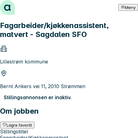
Hopp til innhold
Meny
Fagarbeider/kjøkkenassistent,
matvert - Sagdalen SFO
Lillestrøm kommune
Bernt Ankers vei 11, 2010 Strømmen
Stillingsannonsen er inaktiv.
Om jobben
Lagre favoritt
Stillingstittel
Fagarbeider/Kjøkkenassistent