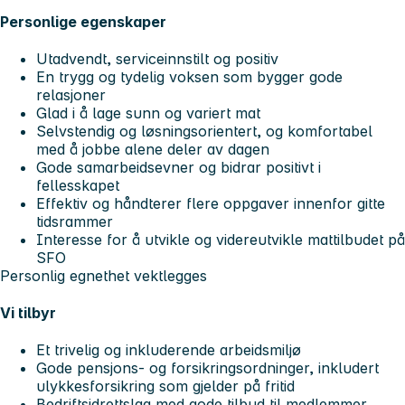
Personlige egenskaper
Utadvendt, serviceinnstilt og positiv
En trygg og tydelig voksen som bygger gode
relasjoner
Glad i å lage sunn og variert mat
Selvstendig og løsningsorientert, og komfortabel
med å jobbe alene deler av dagen
Gode samarbeidsevner og bidrar positivt i
fellesskapet
Effektiv og håndterer flere oppgaver innenfor gitte
tidsrammer
Interesse for å utvikle og videreutvikle mattilbudet på
SFO
Personlig egnethet vektlegges
Vi tilbyr
Et trivelig og inkluderende arbeidsmiljø
Gode pensjons- og forsikringsordninger, inkludert
ulykkesforsikring som gjelder på fritid
Bedriftsidrettslag med gode tilbud til medlemmer