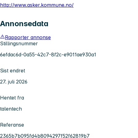
http://www.asker.kommune.no/
Annonsedata
Rapporter annonse
Stillingsnummer
6efdac6d-0a55-42c7-8f2c-e9011ae930a1
Sist endret
27. juli 2026
Hentet fra
talentech
Referanse
2365b7b095fd4b8094297f52f62819b7