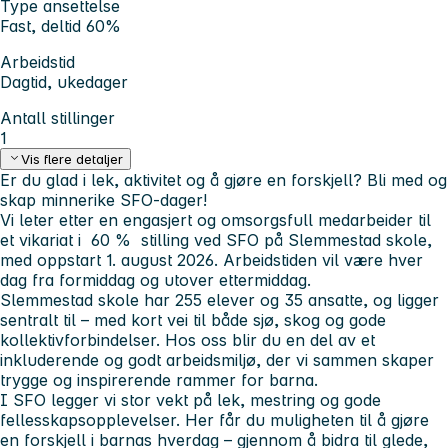
Type ansettelse
Fast, deltid 60%
Arbeidstid
Dagtid, ukedager
Antall stillinger
1
Vis flere detaljer
Er du glad i lek, aktivitet og å gjøre en forskjell? Bli med og
skap minnerike SFO-dager!
Vi leter etter en engasjert og omsorgsfull medarbeider til
et vikariat i 60 % stilling ved SFO på Slemmestad skole,
med oppstart 1. august 2026. Arbeidstiden vil være hver
dag fra formiddag og utover ettermiddag.
Slemmestad skole har 255 elever og 35 ansatte, og ligger
sentralt til – med kort vei til både sjø, skog og gode
kollektivforbindelser. Hos oss blir du en del av et
inkluderende og godt arbeidsmiljø, der vi sammen skaper
trygge og inspirerende rammer for barna.
I SFO legger vi stor vekt på lek, mestring og gode
fellesskapsopplevelser. Her får du muligheten til å gjøre
en forskjell i barnas hverdag – gjennom å bidra til glede,