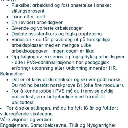
Fleksibel arbeidstid og fast ansettelse i ønsket
stillingsprosent
Lønn etter tariff
En revidert arbeidsgiver
Givende og varierte arbeidsdager
Digitale assistentkurs og faglig oppfølging
Variasjon - du får prøvd deg ut på forskjellige
arbeidsplasser med en mengde ulike
arbeidsoppgaver - ingen dager er like!
Oppfølging av en seriøs og faglig dyktig arbeidsgiver
- alle i PVS-administrasjonen har pedagogisk
erfaring/ utdanning eller utdanning innenfor HR.
Betingelser:
Det er et krav at du snakker og skriver godt norsk.
Du må ha bestått norskprøve B1 (alle fire moduler).
For å kunne jobbe i PVS må du fremvise gyldig
politiattest, vi er behjelpelige med formål til
politiattest.
For å søke stillingen, må du ha fylt 18 år og fullført
videregående skolegang.
Våre visjoner og verdier:
Engasjement, Samarbeidsevne, Tillit og Nysgjerrighet