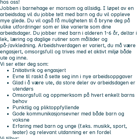
hos oss!
Jobben i barnehage er morsom og allsidig. I løpet av en
arbeidsdag vil du jobbe tett med barn og du vil oppleve
mye glede. Du vil også få muligheten til å bryne deg på
ulike utfordringer som er like varierte som dine
arbeidsdager. Du jobber med barn i alderen 1-6 år, deltar i
lek, læring og daglige rutiner som måltider og
på-/avkledning. Arbeidshverdagen er variert, du må være
engasjert, omsorgsfull og trives med et aktivt miljø både
ute og inne.
Vi ser etter deg som:
Initiativrik og engasjert
Evne til raskt å sette seg inn i nye arbeidsoppgaver
Glad i å være ute, da store deler av arbeidsdagen er
utendørs
Omsorgsfull og oppmerksom på hvert enkelt barns
behov
Punktlig og pliktoppfyllende
Gode kommunikasjonsevner med både barn og
voksne
Erfaring med barn og unge (f.eks. musikk, sport,
teater) og relevant utdanning er en fordel
Vi tilbyr: