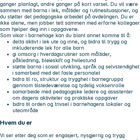
ganger planlagt, andre ganger på kort varsel. Du vil være
sammen med barna i lek, måltider og rutinesituasjoner, og
du støtter det pedagogiske arbeidet på avdelingen. Du er
ikke alene, men jobber tett sammen med erfarne kollegaer
som hjelper deg inn i oppgavene.
Som vikar i barnehage kan du blant annet komme til å:
delta aktivt i lek ute og inne, og bidra til trygg og
inkluderende lek for alle barn
gi omsorg i hverdagsrutiner som måltider,
påkledning, bleieskift og hvilestund
støtte barna i sosial utvikling, språk og selvstendighet
i samarbeid med det faste personalet
bidra til ro, struktur og trygghet i barnegruppa
gjennom tilstedeværelse og tydelig voksenrolle
samarbeide med pedagogiske ledere og assistenter
om dagens aktiviteter og praktiske oppgaver
bidra til orden og trivsel i barnehagens lokaler og
uteområde
Hvem du er
Vi ser etter deg som er engasjert, nysgjerrig og trygg