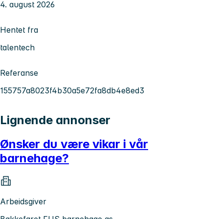
4. august 2026
Hentet fra
talentech
Referanse
155757a8023f4b30a5e72fa8db4e8ed3
Lignende annonser
Ønsker du være vikar i vår
barnehage?
Arbeidsgiver
Bakkefaret FUS barnehage as