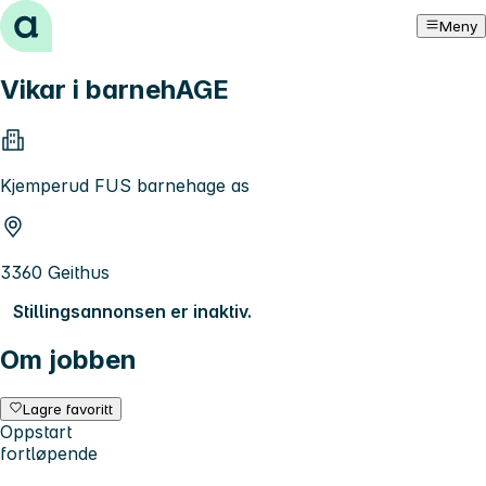
Hopp til innhold
Meny
Vikar i barnehAGE
Kjemperud FUS barnehage as
3360 Geithus
Stillingsannonsen er inaktiv.
Om jobben
Lagre favoritt
Oppstart
fortløpende