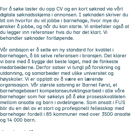
For å søke laster du opp CV og en kort søknad via vårt
digitale søknadsskjema i annonsen. I søknaden skriver du
litt om hvorfor du vil jobbe i barnehage, hvor mye du
ønsker å jobbe, og når du kan starte. Vi anbefaler også at
du legger inn referanser hvis du har det klart. Vi
behandler søknader fortløpende.
Vår ambisjon er å sette en ny standard for kvalitet i
barnehagen, å bli selve referansen i bransjen. Det klarer
vi bare med å bygge det beste laget, med de flinkeste
medarbeiderne. Derfor satser vi tungt på forskning og
utdanning, og samarbeider med ulike universitet og
høyskoler. Vi er opptatt av å være en lærende
organisasjon. Vår største satsning er Barnet Først, et
barnehagebasert kompetanseutviklingsarbeid i alle våre
barnehager som har søkelys på å øke prosesskvaliteten
mellom ansatte og barn i avdelingene. Som ansatt i FUS
blir du en del av et stort og profesjonelt fellesskap med
barnehager fordelt i 85 kommuner med over 3500 ansatte
og 14 000 barn.