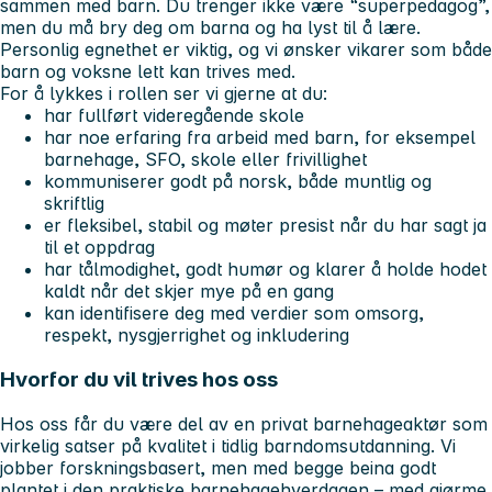
sammen med barn. Du trenger ikke være “superpedagog”,
men du må bry deg om barna og ha lyst til å lære.
Personlig egnethet er viktig, og vi ønsker vikarer som både
barn og voksne lett kan trives med.
For å lykkes i rollen ser vi gjerne at du:
har fullført videregående skole
har noe erfaring fra arbeid med barn, for eksempel
barnehage, SFO, skole eller frivillighet
kommuniserer godt på norsk, både muntlig og
skriftlig
er fleksibel, stabil og møter presist når du har sagt ja
til et oppdrag
har tålmodighet, godt humør og klarer å holde hodet
kaldt når det skjer mye på en gang
kan identifisere deg med verdier som omsorg,
respekt, nysgjerrighet og inkludering
Hvorfor du vil trives hos oss
Hos oss får du være del av en privat barnehageaktør som
virkelig satser på kvalitet i tidlig barndomsutdanning. Vi
jobber forskningsbasert, men med begge beina godt
plantet i den praktiske barnehagehverdagen – med gjørme,