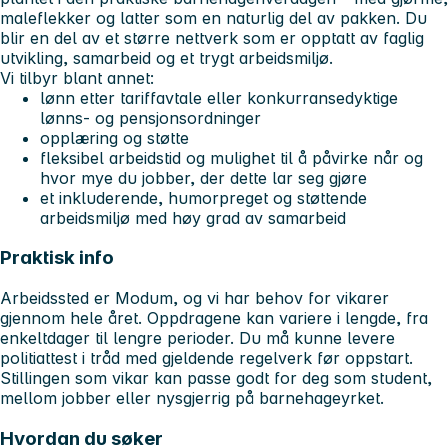
maleflekker og latter som en naturlig del av pakken. Du
blir en del av et større nettverk som er opptatt av faglig
utvikling, samarbeid og et trygt arbeidsmiljø.
Vi tilbyr blant annet:
lønn etter tariffavtale eller konkurransedyktige
lønns- og pensjonsordninger
opplæring og støtte
fleksibel arbeidstid og mulighet til å påvirke når og
hvor mye du jobber, der dette lar seg gjøre
et inkluderende, humorpreget og støttende
arbeidsmiljø med høy grad av samarbeid
Praktisk info
Arbeidssted er Modum, og vi har behov for vikarer
gjennom hele året. Oppdragene kan variere i lengde, fra
enkeltdager til lengre perioder. Du må kunne levere
politiattest i tråd med gjeldende regelverk før oppstart.
Stillingen som vikar kan passe godt for deg som student,
mellom jobber eller nysgjerrig på barnehageyrket.
Hvordan du søker