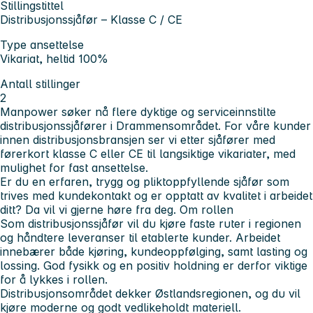
Stillingstittel
Distribusjonssjåfør – Klasse C / CE
Type ansettelse
Vikariat, heltid 100%
Antall stillinger
2
Manpower søker nå flere dyktige og serviceinnstilte
distribusjonssjåfører i Drammensområdet. For våre kunder
innen distribusjonsbransjen ser vi etter sjåfører med
førerkort klasse
C eller CE
til
langsiktige vikariater
, med
mulighet for fast ansettelse.
Er du en erfaren, trygg og pliktoppfyllende sjåfør som
trives med kundekontakt og er opptatt av kvalitet i arbeidet
ditt? Da vil vi gjerne høre fra deg.
Om rollen
Som distribusjonssjåfør vil du kjøre faste ruter i regionen
og håndtere leveranser til etablerte kunder. Arbeidet
innebærer både kjøring, kundeoppfølging, samt lasting og
lossing. God fysikk og en positiv holdning er derfor viktige
for å lykkes i rollen.
Distribusjonsområdet dekker
Østlandsregionen
, og du vil
kjøre moderne og godt vedlikeholdt materiell.