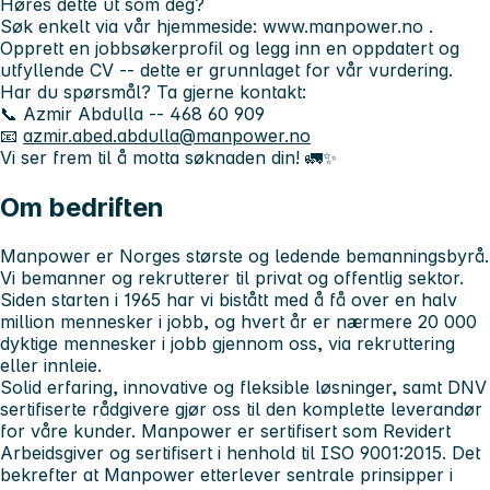
Høres dette ut som deg?
Søk enkelt via vår hjemmeside:
www.manpower.no
.
Opprett en jobbsøkerprofil og legg inn en oppdatert og
utfyllende CV -- dette er grunnlaget for vår vurdering.
Har du spørsmål? Ta gjerne kontakt:
📞
Azmir Abdulla
-- 468 60 909
📧
azmir.abed.abdulla@manpower.no
Vi ser frem til å motta søknaden din! 🚛✨
Om bedriften
Manpower er Norges største og ledende bemanningsbyrå.
Vi bemanner og rekrutterer til privat og offentlig sektor.
Siden starten i 1965 har vi bistått med å få over en halv
million mennesker i jobb, og hvert år er nærmere 20 000
dyktige mennesker i jobb gjennom oss, via rekruttering
eller innleie.
Solid erfaring, innovative og fleksible løsninger, samt DNV
sertifiserte rådgivere gjør oss til den komplette leverandør
for våre kunder.
Manpower er sertifisert som Revidert
Arbeidsgiver og sertifisert i henhold til ISO 9001:2015. Det
bekrefter at Manpower etterlever sentrale prinsipper i