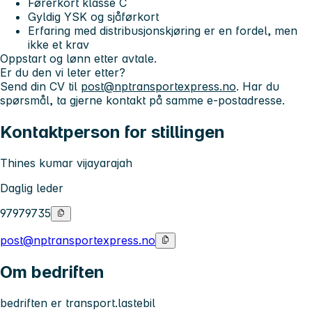
Førerkort klasse C
Gyldig YSK og sjåførkort
Erfaring med distribusjonskjøring er en fordel, men
ikke et krav
Oppstart og lønn etter avtale.
Er du den vi leter etter?
Send din CV til
post@nptransportexpress.no
. Har du
spørsmål, ta gjerne kontakt på samme e-postadresse.
Kontaktperson for stillingen
Thines kumar vijayarajah
Daglig leder
97979735
post@nptransportexpress.no
Om bedriften
bedriften er transport.lastebil