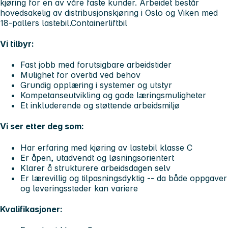
kjøring for en av våre faste kunder. Arbeidet består
hovedsakelig av distribusjonskjøring i Oslo og Viken med
18-pallers lastebil.Containerliftbil
Vi tilbyr:
Fast jobb
med forutsigbare arbeidstider
Mulighet for overtid
ved behov
Grundig opplæring
i systemer og utstyr
Kompetanseutvikling
og gode læringsmuligheter
Et inkluderende og støttende arbeidsmiljø
Vi ser etter deg som:
Har erfaring med kjøring av lastebil klasse C
Er åpen, utadvendt og løsningsorientert
Klarer å strukturere arbeidsdagen selv
Er lærevillig og tilpasningsdyktig -- da både oppgaver
og leveringssteder kan variere
Kvalifikasjoner: