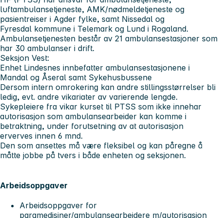
luftambulansetjeneste, AMK/nødmeldetjeneste og
pasientreiser i Agder fylke, samt Nissedal og
Fyresdal kommune i Telemark og Lund i Rogaland.
Ambulansetjenesten består av 21 ambulansestasjoner som
har 30 ambulanser i drift.
Seksjon Vest:
Enhet Lindesnes innbefatter ambulansestasjonene i
Mandal og Åseral samt Sykehusbussene
Dersom intern omrokering kan andre stillingsstørrelser bli
ledig, evt. andre vikariater av varierende lengde.
Sykepleiere fra vikar kurset til PTSS som ikke innehar
autorisasjon som ambulansearbeider kan komme i
betraktning, under forutsetning av at autorisasjon
erverves innen 6 mnd.
Den som ansettes må være fleksibel og kan påregne å
måtte jobbe på tvers i både enheten og seksjonen.
Arbeidsoppgaver
Arbeidsoppgaver for
paramedisiner/ambulansearbeidere m/autorisasjon