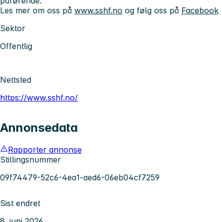
pårørende.
Les mer om oss på
www.sshf.no
og følg oss på
Facebook
Sektor
Offentlig
Nettsted
https://www.sshf.no/
Annonsedata
Rapporter annonse
Stillingsnummer
09f74479-52c6-4ea1-aed6-06eb04cf7259
Sist endret
8. juni 2026