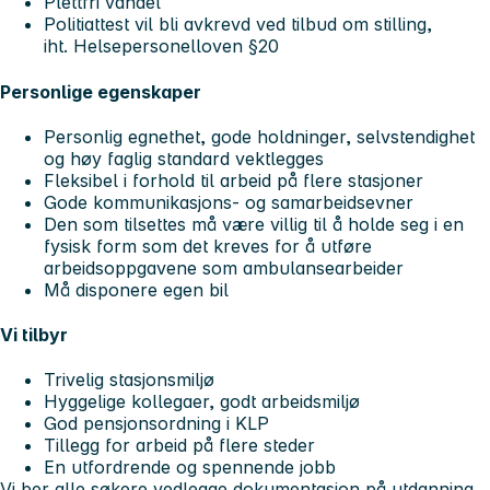
Plettfri vandel
Politiattest vil bli avkrevd ved tilbud om stilling,
iht. Helsepersonelloven §20
Personlige egenskaper
Personlig egnethet, gode holdninger, selvstendighet
og høy faglig standard vektlegges
Fleksibel i forhold til arbeid på flere stasjoner
Gode kommunikasjons- og samarbeidsevner
Den som tilsettes må være villig til å holde seg i en
fysisk form som det kreves for å utføre
arbeidsoppgavene som ambulansearbeider
Må disponere egen bil
Vi tilbyr
Trivelig stasjonsmiljø
Hyggelige kollegaer, godt arbeidsmiljø
God pensjonsordning i KLP
Tillegg for arbeid på flere steder
En utfordrende og spennende jobb
Vi ber alle søkere vedlegge dokumentasjon på utdanning,