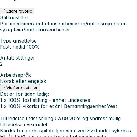
Lagre favoritt
Stillingstittel
Paramedisiner/ambulansearbeider m/autorisasjon som
sykepleier/ambulansearbeider
Type ansettelse
Fast, heltid 100%
Antall stillinger
2
Arbeidsspråk
Norsk eller engelsk
Vis flere detaljer
Det er for tiden ledig:
1 x 100% fast stilling - enhet Lindesnes
1 x 100% vikariat for et år i Bemanningsenhet Vest
Tiltredelse i fast stilling 03.08.2026 og snarest mulig
tiltredelse i vikariatet
Klinikk for prehospitale tjenester ved Sørlandet sykehus
HF (PTSS) har ansvar for ambulansetjeneste,