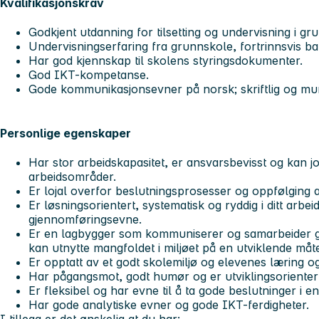
Kvalifikasjonskrav
Godkjent utdanning for tilsetting og undervisning i gr
Undervisningserfaring fra grunnskole, fortrinnsvis ba
Har god kjennskap til skolens styringsdokumenter.
God IKT-kompetanse.
Gode kommunikasjonsevner på norsk; skriftlig og mun
Personlige egenskaper
Har stor arbeidskapasitet, er ansvarsbevisst og kan 
arbeidsområder.
Er lojal overfor beslutningsprosesser og oppfølging a
Er løsningsorientert, systematisk og ryddig i ditt arbe
gjennomføringsevne.
Er en lagbygger som kommuniserer og samarbeider 
kan utnytte mangfoldet i miljøet på en utviklende måt
Er opptatt av et godt skolemiljø og elevenes læring og
Har pågangsmot, godt humør og er utviklingsorienter
Er fleksibel og har evne til å ta gode beslutninger i e
Har gode analytiske evner og gode IKT-ferdigheter.
I tillegg er det ønskelig at du har: