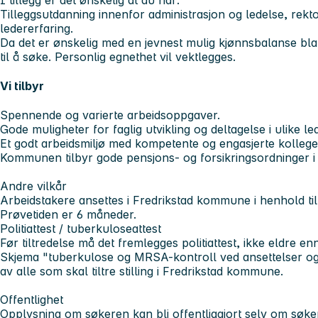
Tilleggsutdanning innenfor administrasjon og ledelse, rekt
ledererfaring.
Da det er ønskelig med en jevnest mulig kjønnsbalanse bl
til å søke. Personlig egnethet vil vektlegges.
Vi tilbyr
Spennende og varierte arbeidsoppgaver.
Gode muligheter for faglig utvikling og deltagelse i ulike le
Et godt arbeidsmiljø med kompetente og engasjerte kollege
Kommunen tilbyr gode pensjons- og forsikringsordninger i
Andre vilkår
Arbeidstakere ansettes i Fredrikstad kommune i henhold til 
Prøvetiden er 6 måneder.
Politiattest / tuberkuloseattest
Før tiltredelse må det fremlegges politiattest, ikke eldre e
Skjema "tuberkulose og MRSA-kontroll ved ansettelser og u
av alle som skal tiltre stilling i Fredrikstad kommune.
Offentlighet
Opplysning om søkeren kan bli offentliggjort selv om søke