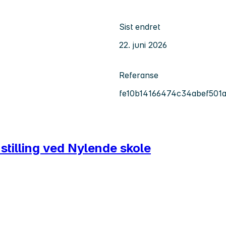
Sist endret
22. juni 2026
Referanse
fe10b14166474c34abef501
tilling ved Nylende skole