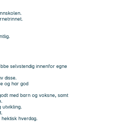
unnskolen.
rnetrinnet.
tlig.
jobbe selvstendig innenfor egne
v disse.
ide og har god
godt med barn og voksne, samt
e.
 utvikling.
t.
n hektisk hverdag.