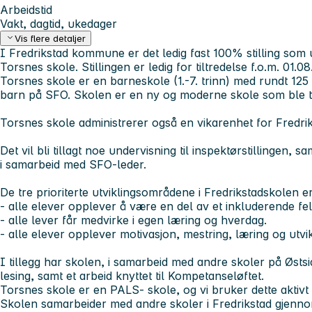
Arbeidstid
Vakt, dagtid, ukedager
Vis flere detaljer
I Fredrikstad kommune er det ledig fast 100% stilling som
Torsnes skole. Stillingen er ledig for tiltredelse f.o.m. 01.0
Torsnes skole er en barneskole (1.-7. trinn) med rundt 125
barn på SFO. Skolen er en ny og moderne skole som ble tota
Torsnes skole administrerer også en vikarenhet for Fredr
Det vil bli tillagt noe undervisning til inspektørstillingen, 
i samarbeid med SFO-leder.
De tre prioriterte utviklingsområdene i Fredrikstadskolen er
- alle elever opplever å være en del av et inkluderende fe
- alle lever får medvirke i egen l
- alle elever opplever motivasjon, mestring, læring og utv
I tillegg har skolen, i samarbeid med andre skoler på Østside
lesing, samt et arbeid knyttet til Kompetanseløftet.
Torsnes skole er en PALS- skole, og vi bruker dette aktivt
Skolen samarbeider med andre skoler i Fredrikstad gjennom