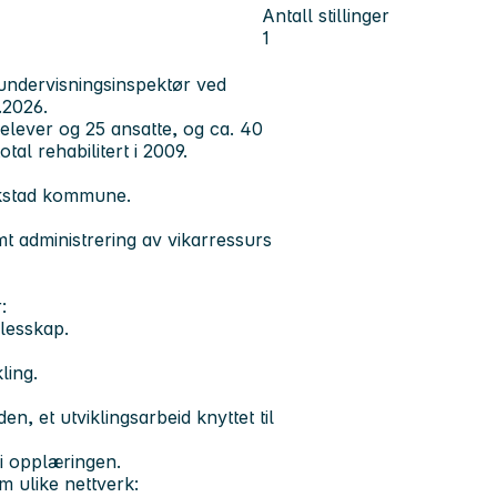
Antall stillinger
1
 undervisningsinspektør ved
8.2026.
 elever og 25 ansatte, og ca. 40
l rehabilitert i 2009.
ikstad kommune.
samt administrering av vikarressurs
:
llesskap.
æring og hverdag.
ikling.
n, et utviklingsarbeid knyttet til
 i opplæringen.
 ulike nettverk: