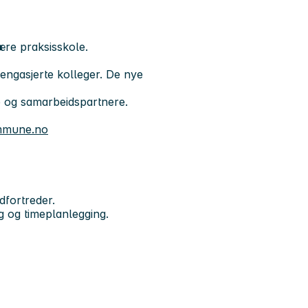
ære praksisskole.
 engasjerte kolleger. De nye
e og samarbeidspartnere.
ommune.no
dfortreder.
g og timeplanlegging.