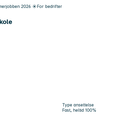
erjobben
2026
☀️
For bedrifter
kole
Type ansettelse
Fast, heltid 100%