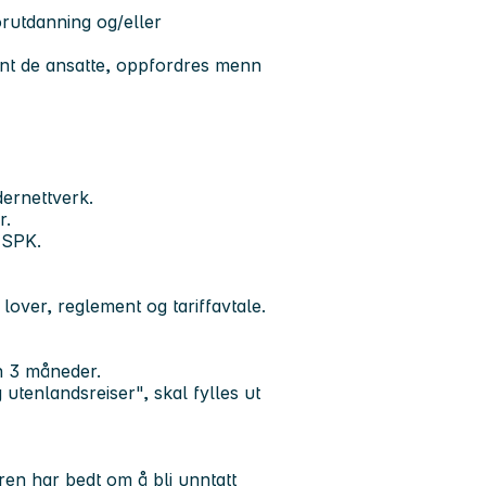
orutdanning og/eller
ant de ansatte, oppfordres menn
dernettverk.
r.
 SPK.
lover, reglement og tariffavtale.
nn 3 måneder.
tenlandsreiser", skal fylles ut
ren har bedt om å bli unntatt