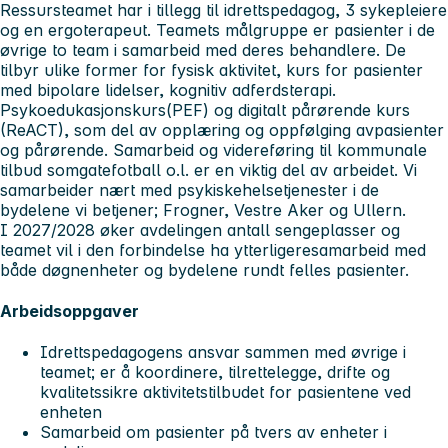
Ressursteamet har i tillegg til idrettspedagog, 3 sykepleiere
og en ergoterapeut. Teamets målgruppe er pasienter i de
øvrige to team i samarbeid med deres behandlere. De
tilbyr ulike former for fysisk aktivitet, kurs for pasienter
med bipolare lidelser, kognitiv adferdsterapi.
Psykoedukasjonskurs(PEF) og digitalt pårørende kurs
(ReACT), som del av opplæring og oppfølging avpasienter
og pårørende. Samarbeid og videreføring til kommunale
tilbud somgatefotball o.l. er en viktig del av arbeidet. Vi
samarbeider nært med psykiskehelsetjenester i de
bydelene vi betjener; Frogner, Vestre Aker og Ullern.
I 2027/2028 øker avdelingen antall sengeplasser og
teamet vil i den forbindelse ha ytterligeresamarbeid med
både døgnenheter og bydelene rundt felles pasienter.
Arbeidsoppgaver
Idrettspedagogens ansvar sammen med øvrige i
teamet; er å koordinere, tilrettelegge, drifte og
kvalitetssikre aktivitetstilbudet for pasientene ved
enheten
Samarbeid om pasienter på tvers av enheter i