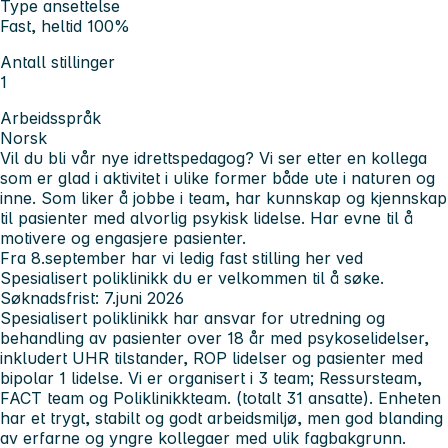
Type ansettelse
Fast, heltid 100%
Antall stillinger
1
Arbeidsspråk
Norsk
Vil du bli vår nye idrettspedagog? Vi ser etter en kollega
som er glad i aktivitet i ulike former både ute i naturen og
inne. Som liker å jobbe i team, har kunnskap og kjennskap
til pasienter med alvorlig psykisk lidelse. Har evne til å
motivere og engasjere pasienter.
Fra 8.september har vi ledig fast stilling her ved
Spesialisert poliklinikk du er velkommen til å søke.
Søknadsfrist: 7.juni 2026
Spesialisert poliklinikk har ansvar for utredning og
behandling av pasienter over 18 år med psykoselidelser,
inkludert UHR tilstander, ROP lidelser og pasienter med
bipolar 1 lidelse. Vi er organisert i 3 team; Ressursteam,
FACT team og Poliklinikkteam. (totalt 31 ansatte). Enheten
har et trygt, stabilt og godt arbeidsmiljø, men god blanding
av erfarne og yngre kollegaer med ulik fagbakgrunn.