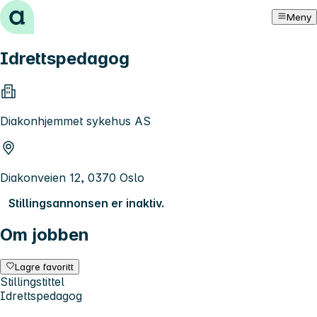
Hopp til innhold
Meny
Idrettspedagog
Diakonhjemmet sykehus AS
Diakonveien 12, 0370 Oslo
Stillingsannonsen er inaktiv.
Om jobben
Lagre favoritt
Stillingstittel
Idrettspedagog