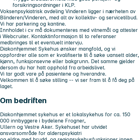
forsikringsordninger i KLP.
Voksenpsykiatrisk avdeling Vinderen ligger i nærheten av
Blinderen/Vinderen, med alt av kollektiv- og servicetilbud.
Vi har parkering og kantine.
Innholdet i cv må dokumenteres med vitnemål og attester
i Webcruiter. Kontaktinformasjon til to referanser
medbringes til et eventuelt intervju.
Diakonhjemmet Sykehus ønsker mangfold, og vi
oppfordrer alle som er kvalifiserte til å søke uansett alder,
kjønn, funksjonsevne eller bakgrunn. Det samme gjelder
dersom du har hatt opphold fra arbeidslivet.
Vi tar godt vare på pasientene og hverandre.
Velkommen til å søke stilling -- vi ser fram til å få deg på
laget.
Om bedriften
Diakonhjemmet sykehus er et lokalsykehus for ca. 150
000 innbyggere i bydelene Frogner,
Ullern og Vestre Aker. Sykehuset har utvidet
ansvarsområde for alderspsykiatri
og eldre med brudd, og regionsykehusfunksjoner innen