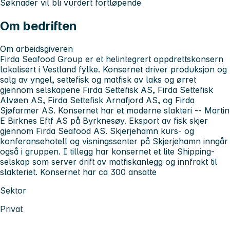
Søknader vil bli vurdert fortløpende
Om bedriften
Om arbeidsgiveren
Firda Seafood Group er et helintegrert oppdrettskonsern
lokalisert i Vestland fylke. Konsernet driver produksjon og
salg av yngel, settefisk og matfisk av laks og ørret
gjennom selskapene Firda Settefisk AS, Firda Settefisk
Alvøen AS, Firda Settefisk Arnafjord AS, og Firda
Sjøfarmer AS. Konsernet har et moderne slakteri -- Martin
E Birknes Eftf AS på Byrknesøy. Eksport av fisk skjer
gjennom Firda Seafood AS. Skjerjehamn kurs- og
konferansehotell og visningssenter på Skjerjehamn inngår
også i gruppen. I tillegg har konsernet et lite Shipping-
selskap som server drift av matfiskanlegg og innfrakt til
slakteriet. Konsernet har ca 300 ansatte
Sektor
Privat