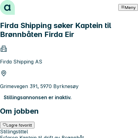
Hopp til innhold
Meny
Firda Shipping søker Kaptein til
Brønnbåten Firda Eir
Firda Shipping AS
Grimevegen 391, 5970 Byrknesøy
Stillingsannonsen er inaktiv.
Om jobben
Lagre favoritt
Stillingstittel
Erfaren Kaptein til drift av Brønnbåt