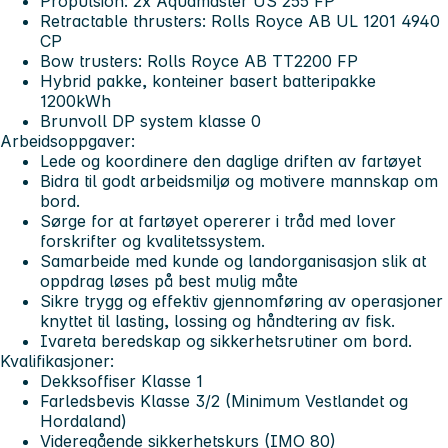
Propulsion: 2x Aquamaster US 255 FP
Retractable thrusters: Rolls Royce AB UL 1201 4940
CP
Bow trusters: Rolls Royce AB TT2200 FP
Hybrid pakke, konteiner basert batteripakke
1200kWh
Brunvoll DP system klasse 0
Arbeidsoppgaver:
Lede og koordinere den daglige driften av fartøyet
Bidra til godt arbeidsmiljø og motivere mannskap om
bord.
Sørge for at fartøyet opererer i tråd med lover
forskrifter og kvalitetssystem.
Samarbeide med kunde og landorganisasjon slik at
oppdrag løses på best mulig måte
Sikre trygg og effektiv gjennomføring av operasjoner
knyttet til lasting, lossing og håndtering av fisk.
Ivareta beredskap og sikkerhetsrutiner om bord.
Kvalifikasjoner:
Dekksoffiser Klasse 1
Farledsbevis Klasse 3/2 (Minimum Vestlandet og
Hordaland)
Videregående sikkerhetskurs (IMO 80)