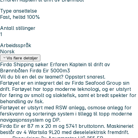
Type ansettelse
Fast, heltid 100%
Antall stillinger
1
Arbeidsspråk
Norsk
Vis flere detaljer
Firda Shipping søker
Erfaren Kaptein
til drift av
Brønnbåten Firda Eir 5000m3
Vil du bli en del av teamet? Oppstart snarest.
Fartøyet er en integrert del av Firda Seafood Group sin
drift. Fartøyet har topp moderne teknologi, og er utstyrt
for føring av smolt og slaktefisk, samt et bredt spekter for
behandling av fisk.
Fartøyet er utstyrt med RSW anlegg, osmose anlegg for
ferskvann og sorterings system i tillegg til topp moderne
navigasjonssystem og DP.
Firda Eir er 87 m x 20 m og 5741 bruttotonn. Maskineriet
består av 4 Wartsila 9L20 med dieselelektrisk fremdrift.