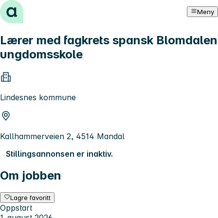
Hopp til innhold
Meny
Lærer med fagkrets spansk Blomdalen
ungdomsskole
Lindesnes kommune
Kallhammerveien 2, 4514 Mandal
Stillingsannonsen er inaktiv.
Om jobben
Lagre favoritt
Oppstart
1. august 2026