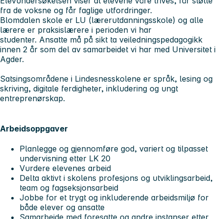
Elevundersøkelsen viser at elevene våre trives, får støtte
fra de voksne og får faglige utfordringer.
Blomdalen skole er LU (lærerutdanningsskole) og alle
lærere er praksislærere i perioden vi har
studenter. Ansatte må på sikt ta veiledningspedagogikk
innen 2 år som del av samarbeidet vi har med Universitet i
Agder.
Satsingsområdene i Lindesnesskolene er språk, lesing og
skriving, digitale ferdigheter, inkludering og ungt
entreprenørskap.
Arbeidsoppgaver
Planlegge og gjennomføre god, variert og tilpasset
undervisning etter LK 20
Vurdere elevenes arbeid
Delta aktivt i skolens profesjons og utviklingsarbeid,
team og fagseksjonsarbeid
Jobbe for et trygt og inkluderende arbeidsmiljø for
både elever og ansatte
Samarbeide med foresatte og andre instanser etter