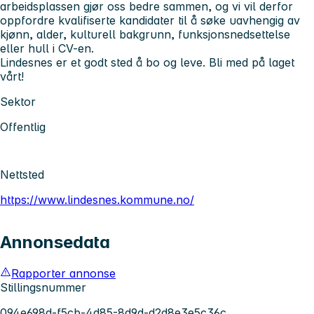
arbeidsplassen gjør oss bedre sammen, og vi vil derfor
oppfordre kvalifiserte kandidater til å søke uavhengig av
kjønn, alder, kulturell bakgrunn, funksjonsnedsettelse
eller hull i CV-en.
Lindesnes er et godt sted å bo og leve. Bli med på laget
vårt!
Sektor
Offentlig
Nettsted
https://www.lindesnes.kommune.no/
Annonsedata
Rapporter annonse
Stillingsnummer
094e698d-f5cb-4d85-8d9d-d2d8e3e5c36c