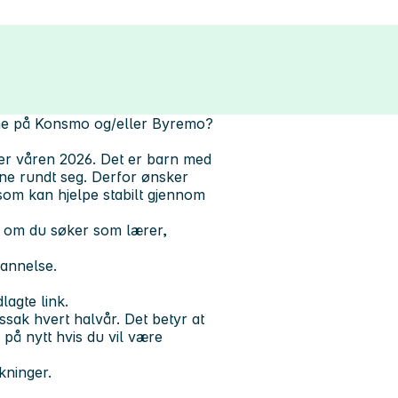
olene på Konsmo og/eller Byremo?
rer våren 2026. Det er barn med
sne rundt seg. Derfor ønsker
som kan hjelpe stabilt gjennom
og om du søker som lærer,
dannelse.
lagte link.
ssak hvert halvår. Det betyr at
 på nytt hvis du vil være
kninger.