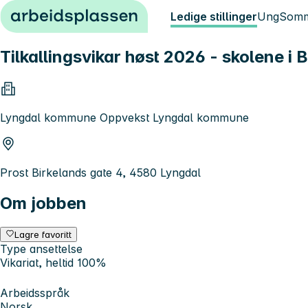
Hopp til innhold
Ledige stillinger
Ung
Somm
Tilkallingsvikar høst 2026 - skolene 
Lyngdal kommune Oppvekst Lyngdal kommune
Prost Birkelands gate 4, 4580 Lyngdal
Om jobben
Lagre favoritt
Type ansettelse
Vikariat, heltid 100%
Arbeidsspråk
Norsk