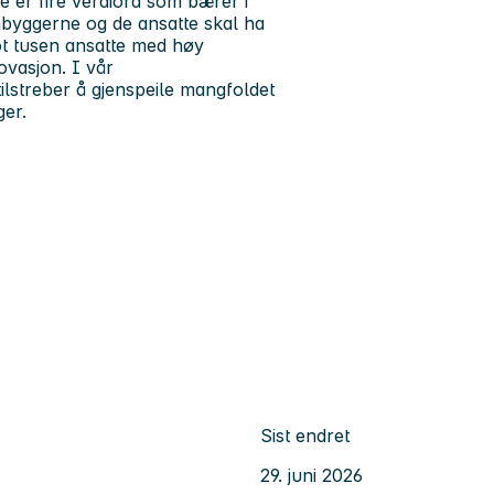
 er fire verdiord som bærer i
byggerne og de ansatte skal ha
ot tusen ansatte med høy
vasjon. I vår
 tilstreber å gjenspeile mangfoldet
ger.
Sist endret
29. juni 2026