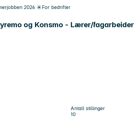
erjobben
2026
☀️
For bedrifter
i Byremo og Konsmo - Lærer/fagarbeider
Antall stillinger
10