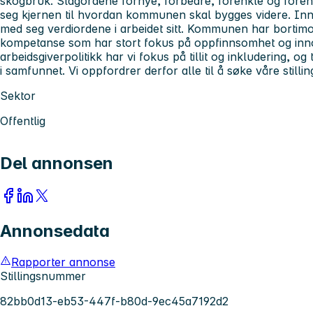
skogbruk. Slagordene fornye, forbedre, forenkle og forene
seg kjernen til hvordan kommunen skal bygges videre. Inn
med seg verdiordene i arbeidet sitt. Kommunen har bortim
kompetanse som har stort fokus på oppfinnsomhet og inno
arbeidsgiverpolitikk har vi fokus på tillit og inkludering, og
i samfunnet. Vi oppfordrer derfor alle til å søke våre stillin
Sektor
Offentlig
Del annonsen
Annonsedata
Rapporter annonse
Stillingsnummer
82bb0d13-eb53-447f-b80d-9ec45a7192d2