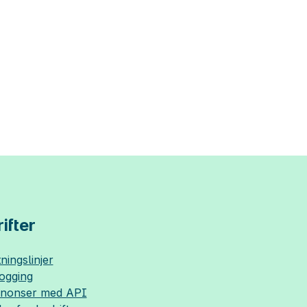
ifter
ningslinjer
logging
nnonser med API