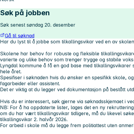
Søk på jobben
Søk senest søndag 20. desember
Gå til søknad
Har du lyst til å jobbe som tilkallingsvikar ved en av sk
Skolene har behov for robuste og fleksible tilkallingsvika
varierte og ulike behov som trenger trygge og stabile vok
Lyngdal kommune å få en god base med tilkallingsvikarer 
hele året.
Spesifiser i søknaden hvis du ønsker en spesifikk skole, 
fagarbeider eller assistent.
Det er viktig at du legger ved dokumentasjon på bestått ut
Hvis du er interessert, søk gjerne via søknadsskjemaet i ved
NB: For å ha oppdaterte lister, lages det en ny rekruttering
om du har vært tilkallingsvikar tidligere, må du likevel søke
tilkallingsvikar 2. halvår 2026.
For arbeid i skole må du legge frem politiattest uten anmer