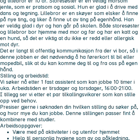
og lillebror er 10 år. Storesøster er en veldig morsom
jente, som er pratsom og sosial. Hun er glad i å drive med
dans og tegning. Lillebror er en skøyer som elsker å finne
på nye ting, og liker å finne ut av ting på egenhånd. Han
er veldig glad i dyr og han går på skolen. Både storesøster
og lillebror bor hjemme med mor og far og har en katt og
en hund, så det er viktig at du ikke er redd eller allergisk
mot dyr.
Det er langt til offentlig kommunikasjon fra der vi bor, så i
denne jobben er det nødvendig å ha førerkort til bil eller
mopedbil, slik at du kan komme deg til og fra oss på egen
hånd.
Stilling og arbeidstid:
Vi søker nå etter 1 fast assistent som kan jobbe 10 timer i
uka. Arbeidstiden er tirsdager og torsdager, 16:00-21:00.
I tillegg ser vi etter et par tilkallingsvikarer som kan stille
opp ved behov.
Presiser gjerne i søknaden din hvilken stilling du søker på,
og hvor mye du kan jobbe. Denne stillingen passer fint å
kombinere med studier.
Arbeidsoppgaver:
Være med på aktiviteter i og utenfor hjemmet
Hjelp til personlig hygiene som av og påkledning,