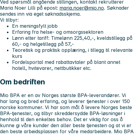
Ved spørsmål angående stillingen, kontakt rekrutterer
Maria Noer Lilli på epost:
maria.noer@mio.no
. Søknader
sendes inn via eget søknadsskjema.
Vi tilbyr:
En meningsfylt jobb
Erfaring fra helse- og omsorgssektoren
Lønn etter tariff: Timelønn 225,40,-, kveldstillegg på
60,- og helgetillegg på 57,-
Teoretisk og praktisk opplæring, i tillegg til relevante
kurs
Fordelsportal med rabattavtaler på blant annet
hotell, hvitevarer, nettbutikker etc.
Om bedriften
Mio BPA er en av Norges største BPA-leverandører. Vi
har lang og bred erfaring, og leverer tjenester i over 150
norske kommuner. Vi har som mål å levere Norges beste
BPA-tjenester, og tilbyr skreddersydde BPA-løsninger i
henhold til den enkeltes behov. Det er viktig for oss å
kunne gi våre kunder den aller beste tjenesten og at vi er
den beste arbeidsplassen for våre medarbeidere. Mio BPA