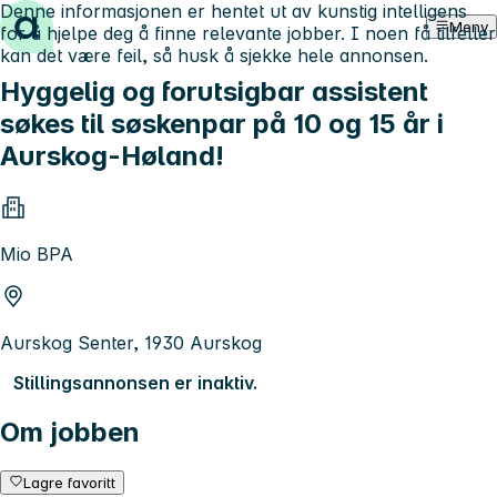
Denne informasjonen er hentet ut av kunstig intelligens
Hopp til innhold
Meny
for å hjelpe deg å finne relevante jobber. I noen få tilfeller
kan det være feil, så husk å sjekke hele annonsen.
Hyggelig og forutsigbar assistent
søkes til søskenpar på 10 og 15 år i
Aurskog-Høland!
Mio BPA
Aurskog Senter, 1930 Aurskog
Stillingsannonsen er inaktiv.
Om jobben
Lagre favoritt