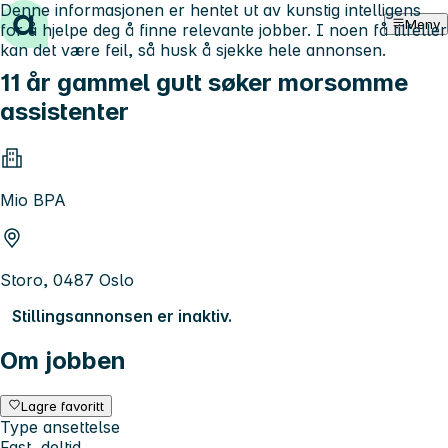
Denne informasjonen er hentet ut av kunstig intelligens
Hopp til innhold
Meny
for å hjelpe deg å finne relevante jobber. I noen få tilfeller
kan det være feil, så husk å sjekke hele annonsen.
11 år gammel gutt søker morsomme
assistenter
Mio BPA
Storo, 0487 Oslo
Stillingsannonsen er inaktiv.
Om jobben
Lagre favoritt
Type ansettelse
Fast, deltid