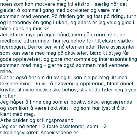
noen som kan motivere meg litt ekstra – særlig når det
gjelder å komme i gang med aktiviteter og være mer
sammen med venner. På fritiden går jeg fast på riding, turn
og innebandy én gang i uken, og ellers er jeg veldig glad i
både dans og musikk.
Jeg klarer mye på egen hånd, men på grunn av noen
medfødte utfordringer har jeg behov for litt ekstra støtte i
hverdagen. Derfor ser vi nå etter en eller flere assistenter
som kan være med meg på aktiviteter, bidra til at jeg får
gode opplevelser, og gjøre morsomme og interessante ting
sammen med meg – gjerne også sammen med vennene
mine.
Det er også fint om du av og til kan hjelpe meg litt med
leksene mine. Du vil få nødvendig opplæring, blant annet
knyttet til mine medisinske behov, slik at du føler deg trygg
i rollen.
Jeg håper å finne deg som er positiv, aktiv, engasjerende
og som liker å være i aktivitet – og som har lyst til å bli
kjent med meg.
Arbeidstider og stillingsprosent:
Jeg ser nå etter 1-2 faste assistenter, samt 1-2
tilkallingsvikarer. Arbeidstidene er