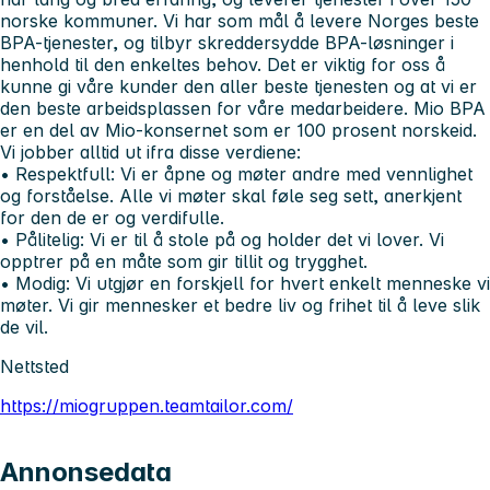
norske kommuner. Vi har som mål å levere Norges beste
BPA-tjenester, og tilbyr skreddersydde BPA-løsninger i
henhold til den enkeltes behov. Det er viktig for oss å
kunne gi våre kunder den aller beste tjenesten og at vi er
den beste arbeidsplassen for våre medarbeidere. Mio BPA
er en del av Mio-konsernet som er 100 prosent norskeid.
Vi jobber alltid ut ifra disse verdiene:
• Respektfull:
Vi er åpne og møter andre med vennlighet
og forståelse. Alle vi møter skal føle seg sett, anerkjent
for den de er og verdifulle.
• Pålitelig:
Vi er til å stole på og holder det vi lover. Vi
opptrer på en måte som gir tillit og trygghet.
• Modig:
Vi utgjør en forskjell for hvert enkelt menneske vi
møter. Vi gir mennesker et bedre liv og frihet til å leve slik
de vil.
Nettsted
https://miogruppen.teamtailor.com/
Annonsedata