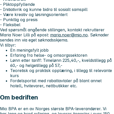
- Pliktoppfyllende
- Initiativrik og kunne bidra til sosialt samspill
- Være kreativ og løsningsorientert
- Punktlig og presis
- Fleksibel
Ved spørsmål angående stillingen, kontakt rekrutterer
Maria Noer Lilli på epost:
maria.noer@mio.no
. Søknader
sendes inn via eget søknadsskjema.
Vi tilbyr:
En meningsfylt jobb
Erfaring fra helse- og omsorgssektoren
Lønn etter tariff: Timelønn 225,40,-, kveldstillegg på
60,- og helgetillegg på 57,-
Teoretisk og praktisk opplæring, i tillegg til relevante
kurs
Fordelsportal med rabattavtaler på blant annet
hotell, hvitevarer, nettbutikker etc.
Om bedriften
Mio BPA er en av Norges største BPA-leverandører. Vi
har lang og bred erfaring, og leverer tjenester i over 150