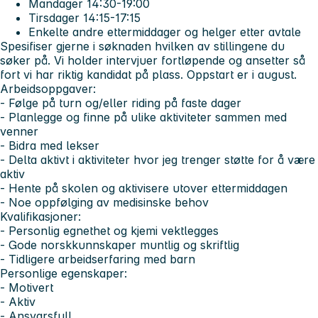
Mandager 14:30-19:00
Tirsdager 14:15-17:15
Enkelte andre ettermiddager og helger etter avtale
Spesifiser gjerne i søknaden hvilken av stillingene du
søker på. Vi holder intervjuer fortløpende og ansetter så
fort vi har riktig kandidat på plass. Oppstart er i august.
Arbeidsoppgaver:
- Følge på turn og/eller riding på faste dager
- Planlegge og finne på ulike aktiviteter sammen med
venner
- Bidra med lekser
- Delta aktivt i aktiviteter hvor jeg trenger støtte for å være
aktiv
- Hente på skolen og aktivisere utover ettermiddagen
- Noe oppfølging av medisinske behov
Kvalifikasjoner:
- Personlig egnethet og kjemi vektlegges
- Gode norskkunnskaper muntlig og skriftlig
- Tidligere arbeidserfaring med barn
Personlige egenskaper:
- Motivert
- Aktiv
- Ansvarsfull