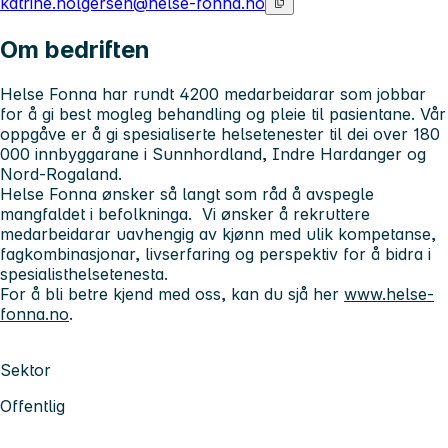
katrine.holgersen@helse-fonna.no
Om bedriften
Helse Fonna har rundt 4200 medarbeidarar som jobbar
for å gi best mogleg behandling og pleie til pasientane. Vår
oppgåve er å gi spesialiserte helsetenester til dei over 180
000 innbyggarane i Sunnhordland, Indre Hardanger og
Nord-Rogaland.
Helse Fonna ønsker så langt som råd å avspegle
mangfaldet i befolkninga. Vi ønsker å rekruttere
medarbeidarar uavhengig av kjønn med ulik kompetanse,
fagkombinasjonar, livserfaring og perspektiv for å bidra i
spesialisthelsetenesta.
For å bli betre kjend med oss, kan du sjå her
www.helse-
fonna.no
.
Sektor
Offentlig