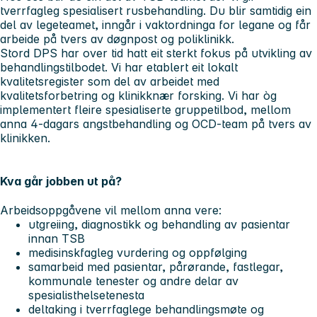
tverrfagleg spesialisert rusbehandling. Du blir samtidig ein
del av legeteamet, inngår i vaktordninga for legane og får
arbeide på tvers av døgnpost og poliklinikk.
Stord DPS har over tid hatt eit sterkt fokus på utvikling av
behandlingstilbodet. Vi har etablert eit lokalt
kvalitetsregister som del av arbeidet med
kvalitetsforbetring og klinikknær forsking. Vi har òg
implementert fleire spesialiserte gruppetilbod, mellom
anna 4-dagars angstbehandling og OCD-team på tvers av
klinikken.
Kva går jobben ut på?
Arbeidsoppgåvene vil mellom anna vere:
utgreiing, diagnostikk og behandling av pasientar
innan TSB
medisinskfagleg vurdering og oppfølging
samarbeid med pasientar, pårørande, fastlegar,
kommunale tenester og andre delar av
spesialisthelsetenesta
deltaking i tverrfaglege behandlingsmøte og