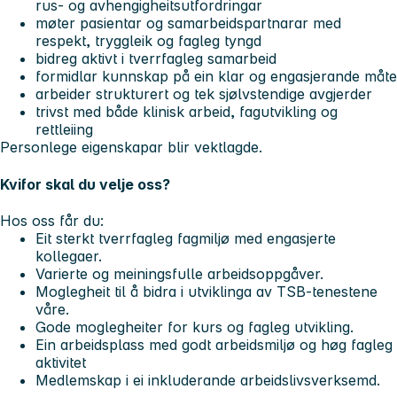
rus- og avhengigheitsutfordringar
møter pasientar og samarbeidspartnarar med
respekt, tryggleik og fagleg tyngd
bidreg aktivt i tverrfagleg samarbeid
formidlar kunnskap på ein klar og engasjerande måte
arbeider strukturert og tek sjølvstendige avgjerder
trivst med både klinisk arbeid, fagutvikling og
rettleiing
Personlege eigenskapar blir vektlagde.
Kvifor skal du velje oss?
Hos oss får du:
Eit sterkt tverrfagleg fagmiljø med engasjerte
kollegaer.
Varierte og meiningsfulle arbeidsoppgåver.
Moglegheit til å bidra i utviklinga av TSB-tenestene
våre.
Gode moglegheiter for kurs og fagleg utvikling.
Ein arbeidsplass med godt arbeidsmiljø og høg fagleg
aktivitet
Medlemskap i ei inkluderande arbeidslivsverksemd.