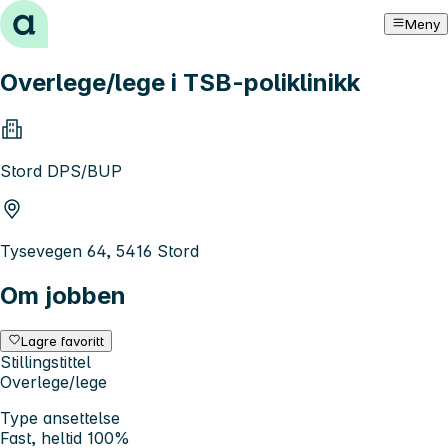
Hopp til innhold
Meny
Overlege/lege i TSB-poliklinikk
Stord DPS/BUP
Tysevegen 64, 5416 Stord
Om jobben
Lagre favoritt
Stillingstittel
Overlege/lege
Type ansettelse
Fast, heltid 100%