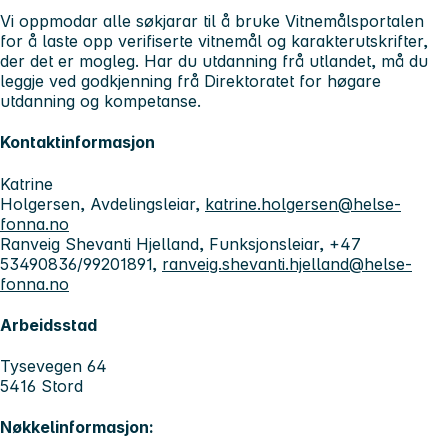
Vi oppmodar alle søkjarar til å bruke Vitnemålsportalen
for å laste opp verifiserte vitnemål og karakterutskrifter,
der det er mogleg. Har du utdanning frå utlandet, må du
leggje ved godkjenning frå Direktoratet for høgare
utdanning og kompetanse.
Kontaktinformasjon
Katrine
Holgersen, Avdelingsleiar,
katrine.holgersen@helse-
fonna.no
Ranveig Shevanti Hjelland, Funksjonsleiar, +47
53490836/99201891,
ranveig.shevanti.hjelland@helse-
fonna.no
Arbeidsstad
Tysevegen 64
5416 Stord
Nøkkelinformasjon: