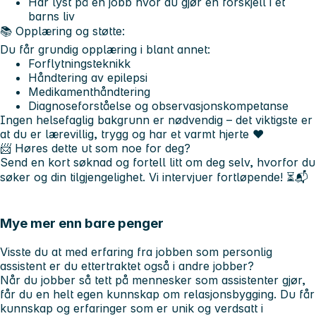
Har lyst på en jobb hvor du gjør en forskjell i et
barns liv
📚
Opplæring og støtte:
Du får grundig opplæring i blant annet:
Forflytningsteknikk
Håndtering av epilepsi
Medikamenthåndtering
Diagnoseforståelse og observasjonskompetanse
Ingen helsefaglig bakgrunn er nødvendig – det viktigste er
at du er lærevillig, trygg og har et varmt hjerte ❤️
📨
Høres dette ut som noe for deg?
Send en kort søknad og fortell litt om deg selv, hvorfor du
søker og din tilgjengelighet. Vi intervjuer fortløpende! ⏳📬
Mye mer enn bare penger
Visste du at med erfaring fra jobben som personlig
assistent er du ettertraktet også i andre jobber?
Når du jobber så tett på mennesker som assistenter gjør,
får du en helt egen kunnskap om relasjonsbygging. Du får
kunnskap og erfaringer som er unik og verdsatt i