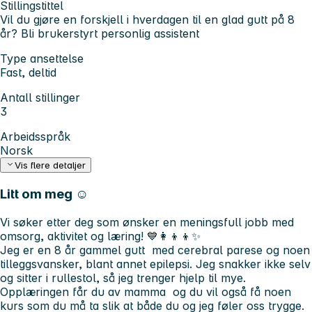
Stillingstittel
Vil du gjøre en forskjell i hverdagen til en glad gutt på 8
år? Bli brukerstyrt personlig assistent
Type ansettelse
Fast, deltid
Antall stillinger
3
Arbeidsspråk
Norsk
Vis flere detaljer
Litt om meg ☺️
Vi søker etter deg som ønsker en meningsfull jobb med
omsorg, aktivitet og læring! 💙👩‍👦‍👦✨
Jeg er en 8 år gammel gutt med cerebral parese og noen
tilleggsvansker, blant annet epilepsi. Jeg snakker ikke selv
og sitter i rullestol, så jeg trenger hjelp til mye.
Opplæringen får du av mamma og du vil også få noen
kurs som du må ta slik at både du og jeg føler oss trygge.