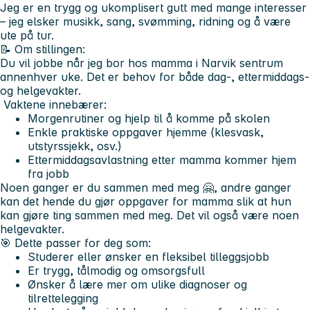
Jeg er en trygg og ukomplisert gutt med mange interesser
– jeg elsker musikk, sang, svømming, ridning og å være
ute på tur.
📝
Om stillingen:
Du vil jobbe når jeg bor hos mamma i Narvik sentrum
annenhver uke. Det er behov for både dag-, ettermiddags-
og helgevakter.
Vaktene innebærer:
Morgenrutiner og hjelp til å komme på skolen
Enkle praktiske oppgaver hjemme (klesvask,
utstyrssjekk, osv.)
Ettermiddagsavlastning etter mamma kommer hjem
fra jobb
Noen ganger er du sammen med meg 🤗, andre ganger
kan det hende du gjør oppgaver for mamma slik at hun
kan gjøre ting sammen med meg. Det vil også være noen
helgevakter.
🎯
Dette passer for deg som:
Studerer eller ønsker en fleksibel tilleggsjobb
Er trygg, tålmodig og omsorgsfull
Ønsker å lære mer om ulike diagnoser og
tilrettelegging