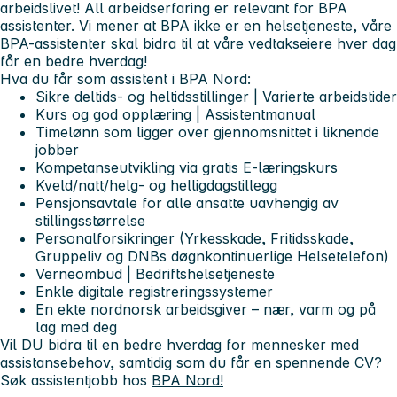
arbeidslivet! All arbeidserfaring er relevant for BPA
assistenter. Vi mener at BPA ikke er en helsetjeneste, våre
BPA-assistenter skal bidra til at våre vedtakseiere hver dag
får
en bedre hverdag!
Hva du får som assistent i BPA Nord:
Sikre deltids- og heltidsstillinger | Varierte arbeidstider
Kurs og god opplæring | Assistentmanual
Timelønn som ligger over gjennomsnittet i liknende
jobber
Kompetanseutvikling via gratis E-læringskurs
Kveld/natt/helg- og helligdagstillegg
Pensjonsavtale for alle ansatte uavhengig av
stillingsstørrelse
Personalforsikringer (Yrkesskade, Fritidsskade,
Gruppeliv og DNBs døgnkontinuerlige Helsetelefon)
Verneombud | Bedriftshelsetjeneste
Enkle digitale registreringssystemer
En ekte nordnorsk arbeidsgiver – nær, varm og på
lag med deg
Vil DU bidra til
en bedre hverdag
for mennesker med
assistansebehov, samtidig som du får en spennende CV?
Søk assistentjobb hos
BPA Nord!