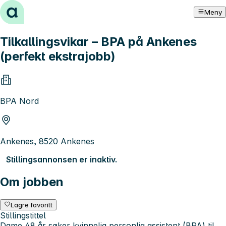
Hopp til innhold
Meny
Tilkallingsvikar – BPA på Ankenes
(perfekt ekstrajobb)
BPA Nord
Ankenes, 8520 Ankenes
Stillingsannonsen er inaktiv.
Om jobben
Lagre favoritt
Stillingstittel
Dame 48 år søker kvinnelig personlig assistent (BPA) til