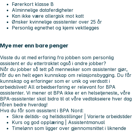
Førerkort klasse B
Alminnelige dataferdigheter
Kan ikke være allergisk mot katt
Ønsker kvinnelige assistenter over 25 år
Personlig egnethet og kjemi vektlegges
Mye mer enn bare penger
Visste du at med erfaring fra jobben som personlig
assistent er du ettertraktet også i andre jobber?
Når du jobber så tett på mennesker som assistenter gjør,
får du en helt egen kunnskap om relasjonsbygging. Du får
kunnskap og erfaringer som er unik og verdsatt i
arbeidslivet! All arbeidserfaring er relevant for BPA
assistenter. Vi mener at BPA ikke er en helsetjeneste, våre
BPA-assistenter skal bidra til at våre vedtakseiere hver dag
får
en bedre hverdag!
Hva du får som assistent i BPA Nord:
Sikre deltids- og heltidsstillinger | Varierte arbeidstider
Kurs og god opplæring | Assistentmanual
Timelønn som ligger over gjennomsnittet i liknende