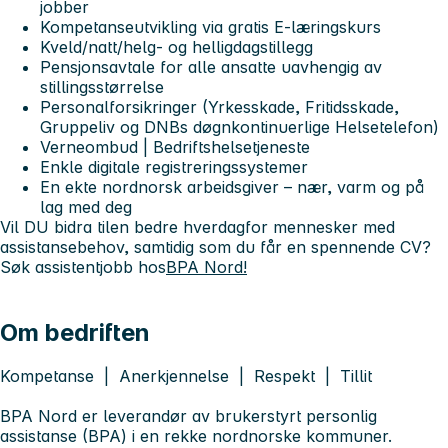
jobber
Kompetanseutvikling via gratis E-læringskurs
Kveld/natt/helg- og helligdagstillegg
Pensjonsavtale for alle ansatte uavhengig av
stillingsstørrelse
Personalforsikringer (Yrkesskade, Fritidsskade,
Gruppeliv og DNBs døgnkontinuerlige Helsetelefon)
Verneombud | Bedriftshelsetjeneste
Enkle digitale registreringssystemer
En ekte nordnorsk arbeidsgiver – nær, varm og på
lag med deg
Vil DU bidra til
en bedre hverdag
for mennesker med
assistansebehov, samtidig som du får en spennende CV?
Søk assistentjobb hos
BPA Nord!
Om bedriften
Kompetanse | Anerkjennelse | Respekt | Tillit
BPA Nord er leverandør av brukerstyrt personlig
assistanse (BPA) i en rekke nordnorske kommuner.