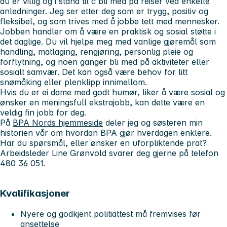
du er villig og i stand til å bli med på reiser ved enkelte
anledninger. Jeg ser etter deg som er trygg, positiv og
fleksibel, og som trives med å jobbe tett med mennesker.
Jobben handler om å være en praktisk og sosial støtte i
det daglige. Du vil hjelpe meg med vanlige gjøremål som
handling, matlaging, rengjøring, personlig pleie og
forflytning, og noen ganger bli med på aktiviteter eller
sosialt samvær. Det kan også være behov for litt
snømåking eller plenklipp innimellom.
Hvis du er ei dame med godt humør, liker å være sosial og
ønsker en meningsfull ekstrajobb, kan dette være en
veldig fin jobb for deg.
På
BPA Nords hjemmeside
deler jeg og søsteren min
historien vår om hvordan BPA gjør hverdagen enklere.
Har du spørsmål, eller ønsker en uforpliktende prat?
Arbeidsleder Line Grønvold svarer deg gjerne på telefon
480 36 051.
Kvalifikasjoner
Nyere og godkjent politiattest må fremvises før
ansettelse