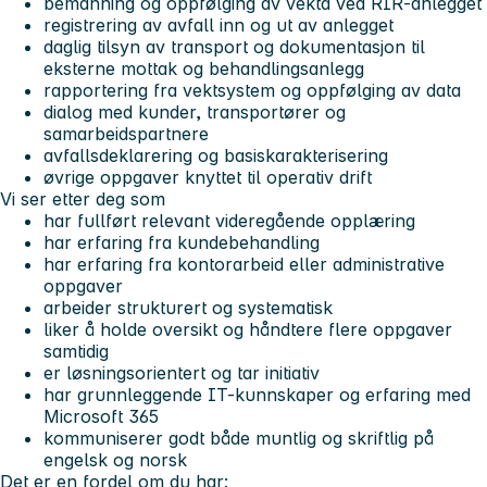
bemanning og oppfølging av vekta ved RIR-anlegget
registrering av avfall inn og ut av anlegget
daglig tilsyn av transport og dokumentasjon til
eksterne mottak og behandlingsanlegg
rapportering fra vektsystem og oppfølging av data
dialog med kunder, transportører og
samarbeidspartnere
avfallsdeklarering og basiskarakterisering
øvrige oppgaver knyttet til operativ drift
Vi ser etter deg som
har fullført relevant videregående opplæring
har erfaring fra kundebehandling
har erfaring fra kontorarbeid eller administrative
oppgaver
arbeider strukturert og systematisk
liker å holde oversikt og håndtere flere oppgaver
samtidig
er løsningsorientert og tar initiativ
har grunnleggende IT-kunnskaper og erfaring med
Microsoft 365
kommuniserer godt både muntlig og skriftlig på
engelsk og norsk
Det er en fordel om du har: