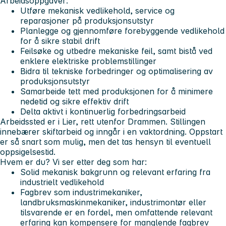
Arbeidsoppgaver:
Utføre mekanisk vedlikehold, service og
reparasjoner på produksjonsutstyr
Planlegge og gjennomføre forebyggende vedlikehold
for å sikre stabil drift
Feilsøke og utbedre mekaniske feil, samt bistå ved
enklere elektriske problemstillinger
Bidra til tekniske forbedringer og optimalisering av
produksjonsutstyr
Samarbeide tett med produksjonen for å minimere
nedetid og sikre effektiv drift
Delta aktivt i kontinuerlig forbedringsarbeid
Arbeidssted er i Lier, rett utenfor Drammen. Stillingen
innebærer skiftarbeid og inngår i en vaktordning. Oppstart
er så snart som mulig, men det tas hensyn til eventuell
oppsigelsestid.
Hvem er du? Vi ser etter deg som har:
Solid mekanisk bakgrunn og relevant erfaring fra
industrielt vedlikehold
Fagbrev som industrimekaniker,
landbruksmaskinmekaniker, industrimontør eller
tilsvarende er en fordel, men omfattende relevant
erfaring kan kompensere for manglende fagbrev