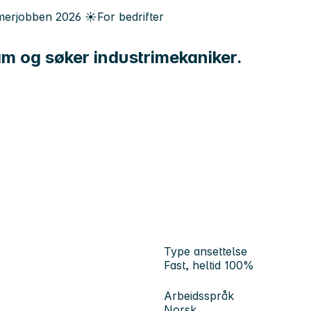
erjobben
2026
☀️
For bedrifter
am og søker industrimekaniker.
Type ansettelse
Fast, heltid 100%
Arbeidsspråk
Norsk