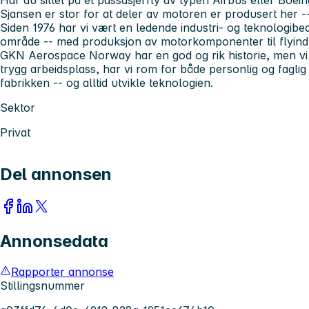
Har du sittet på et passasjerfly av typen Airbus eller Boein
Sjansen er stor for at deler av motoren er produsert her -
Siden 1976 har vi vært en ledende industri- og teknologibed
område -- med produksjon av motorkomponenter til flyindu
GKN Aerospace Norway har en god og rik historie, men vi 
trygg arbeidsplass, har vi rom for både personlig og faglig u
fabrikken -- og alltid utvikle teknologien.
Sektor
Privat
Del annonsen
Annonsedata
Rapporter annonse
Stillingsnummer