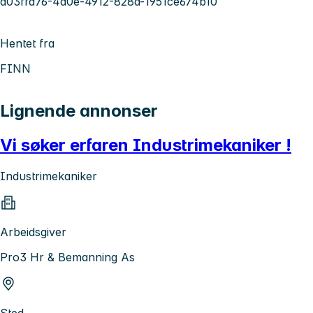
a03ffd76-4d0e-4912-828a-1951ce674b10
Hentet fra
FINN
Lignende annonser
Vi søker erfaren Industrimekaniker !
Industrimekaniker
Arbeidsgiver
Pro3 Hr & Bemanning As
Sted