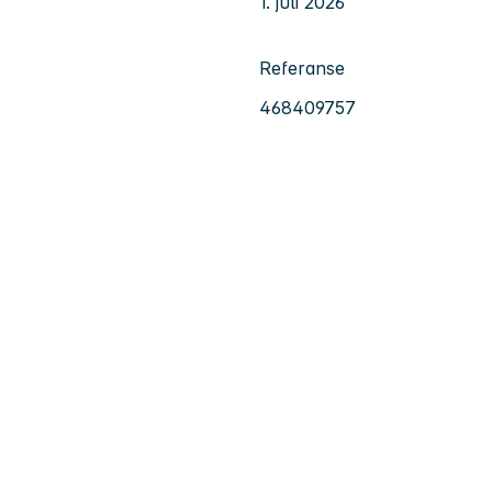
1. juli 2026
Referanse
468409757