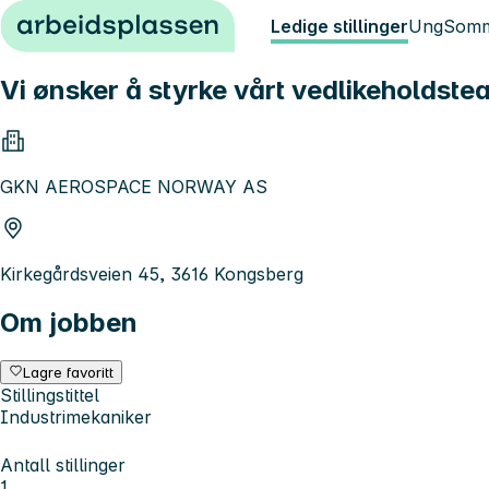
Hopp til innhold
Ledige stillinger
Ung
Somm
Vi ønsker å styrke vårt vedlikeholdste
GKN AEROSPACE NORWAY AS
Kirkegårdsveien 45, 3616 Kongsberg
Om jobben
Lagre favoritt
Stillingstittel
Industrimekaniker
Antall stillinger
1