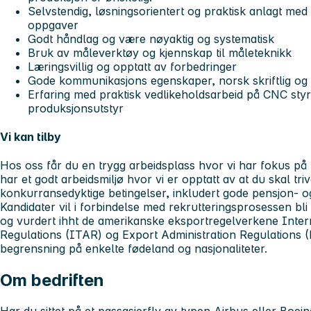
Selvstendig, løsningsorientert og praktisk anlagt med g
oppgaver
Godt håndlag og være nøyaktig og systematisk
Bruk av måleverktøy og kjennskap til måleteknikk
Læringsvillig og opptatt av forbedringer
Gode kommunikasjons egenskaper, norsk skriftlig og 
Erfaring med praktisk vedlikeholdsarbeid på CNC styr
produksjonsutstyr
Vi kan tilby
Hos oss får du en trygg arbeidsplass hvor vi har fokus på pe
har et godt arbeidsmiljø hvor vi er opptatt av at du skal trive
konkurransedyktige betingelser, inkludert gode pensjon- og
Kandidater vil i forbindelse med rekrutteringsprosessen bl
og vurdert ihht de amerikanske eksportregelverkene Intern
Regulations (ITAR) og Export Administration Regulations 
begrensning på enkelte fødeland og nasjonaliteter.
Om bedriften