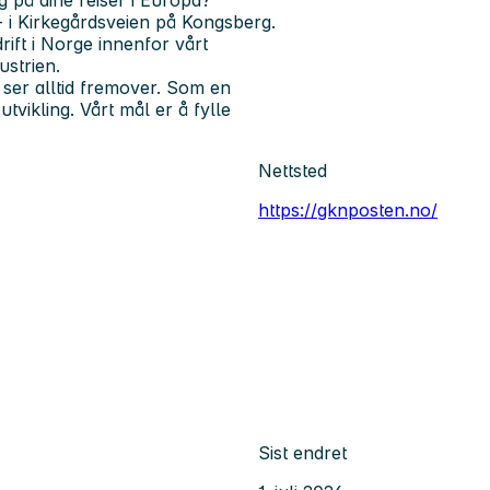
g på dine reiser i Europa?
- i Kirkegårdsveien på Kongsberg.
rift i Norge innenfor vårt
strien.
ser alltid fremover. Som en
tvikling. Vårt mål er å fylle
Nettsted
https://gknposten.no/
Sist endret