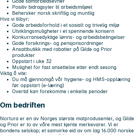
Gode samarbeidsevner
Positiv bidragsyter til arbeidsmiljøet
Behersker norsk skriftlig og muntlig
Hva vi tilbyr:
Gode arbeidsforhold i et sosialt og trivelig miljø
Utviklingsmuligheter i et spennende konsern
Konkurransedyktige lønns- og arbeidsbetingelser
Gode forsikrings- og pensjonsordninger
Ansattbutikk med rabatter på Gilde og Prior
produkter
Oppstart i uke 32
Mulighet for fast ansettelse etter endt sesong
Viktig å vite:
Du må gjennomgå vår hygiene- og HMS-opplæring
før oppstart (e-læring)
Overtid kan forekomme i enkelte perioder
Om bedriften
Nortura
er en av Norges største matprodusenter, og Gilde
og Prior er to av våre mest kjente merkevarer. Vi er
bondens selskap; et samvirke eid av om lag 16.000 norske