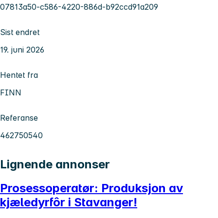
07813a50-c586-4220-886d-b92ccd91a209
Sist endret
19. juni 2026
Hentet fra
FINN
Referanse
462750540
Lignende annonser
Prosessoperatør: Produksjon av
kjæledyrfôr i Stavanger!