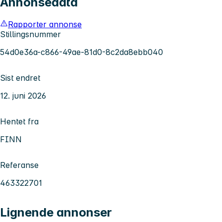
Annonsedata
Rapporter annonse
Stillingsnummer
54d0e36a-c866-49ae-81d0-8c2da8ebb040
Sist endret
12. juni 2026
Hentet fra
FINN
Referanse
463322701
Lignende annonser