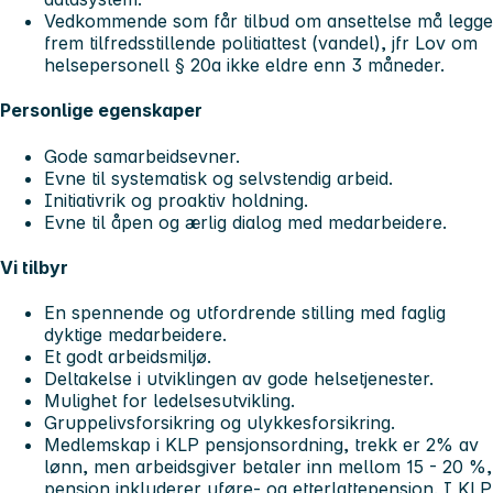
Vedkommende som får tilbud om ansettelse må legge
frem tilfredsstillende politiattest (vandel), jfr Lov om
helsepersonell § 20a ikke eldre enn 3 måneder.
Personlige egenskaper
Gode samarbeidsevner.
Evne til systematisk og selvstendig arbeid.
Initiativrik og proaktiv holdning.
Evne til åpen og ærlig dialog med medarbeidere.
Vi tilbyr
En spennende og utfordrende stilling med faglig
dyktige medarbeidere.
Et godt arbeidsmiljø.
Deltakelse i utviklingen av gode helsetjenester.
Mulighet for ledelsesutvikling.
Gruppelivsforsikring og ulykkesforsikring.
Medlemskap i KLP pensjonsordning, trekk er 2% av
lønn, men arbeidsgiver betaler inn mellom 15 - 20 %,
pensjon inkluderer uføre- og etterlattepensjon. I KLP