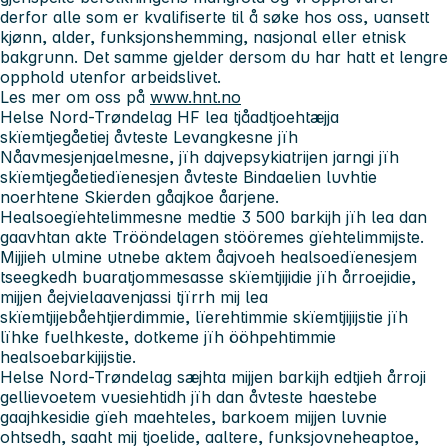
derfor alle som er kvalifiserte til å søke hos oss, uansett
kjønn, alder, funksjonshemming, nasjonal eller etnisk
bakgrunn. Det samme gjelder dersom du har hatt et lengre
opphold utenfor arbeidslivet.
Les mer om oss på
www.hnt.no
Helse Nord-Trøndelag HF lea tjåadtjoehtæjja
skïemtjegåetiej åvteste Levangkesne jïh
Nåavmesjenjaelmesne, jïh dajvepsykiatrijen jarngi jïh
skïemtjegåetiedïenesjen åvteste Bindaelien luvhtie
noerhtene Skierden gåajkoe åarjene.
Healsoegïehtelimmesne medtie 3 500 barkijh jïh lea dan
gaavhtan akte Trööndelagen stööremes gïehtelimmijste.
Mijjieh ulmine utnebe aktem åajvoeh healsoedïenesjem
tseegkedh buaratjommesasse skïemtjijidie jïh årroejidie,
mijjen åejvielaavenjassi tjïrrh mij lea
skïemtjijebåehtjierdimmie, lïerehtimmie skïemtjijijstie jïh
lïhke fuelhkeste, dotkeme jïh ööhpehtimmie
healsoebarkijijstie.
Helse Nord-Trøndelag sæjhta mijjen barkijh edtjieh årroji
gellievoetem vuesiehtidh jïh dan åvteste haestebe
gaajhkesidie gïeh maehteles, barkoem mijjen luvnie
ohtsedh, saaht mij tjoelide, aaltere, funksjovneheaptoe,