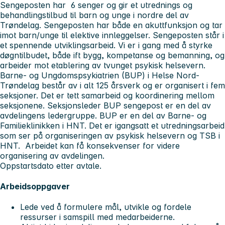
Sengeposten har 6 senger og gir et utrednings og
behandlingstilbud til barn og unge i nordre del av
Trøndelag. Sengeposten har både en akuttfunksjon og tar
imot barn/unge til elektive innleggelser. Sengeposten står i
et spennende utviklingsarbeid. Vi er i gang med å styrke
døgntilbudet, både ift bygg, kompetanse og bemanning, og
arbeider mot etablering av tvunget psykisk helsevern.
Barne- og Ungdomspsykiatrien (BUP) i Helse Nord-
Trøndelag består av i alt 125 årsverk og er organisert i fem
seksjoner. Det er tett samarbeid og koordinering mellom
seksjonene. Seksjonsleder BUP sengepost er en del av
avdelingens ledergruppe. BUP er en del av Barne- og
Familieklinikken i HNT. Det er igangsatt et utredningsarbeid
som ser på organiseringen av psykisk helsevern og TSB i
HNT. Arbeidet kan få konsekvenser for videre
organisering av avdelingen.
Oppstartsdato etter avtale.
Arbeidsoppgaver
Lede ved å formulere mål, utvikle og fordele
ressurser i samspill med medarbeiderne.