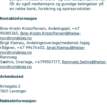
får du også medlemspris og gunstige betingelser på
en rekke bank, forsikring og spareprodukter.
Kontaktinformasjon
Bine-Kristin Kristoffersen, Avdelingsjef, +47
95085365,
Bine-Kristin.Kristoffersen@helse-
nordtrondelag.no
Birgit Kleinau, Avdelingsoverlege/medisinsk faglig
rådgiver, +47 99474402,
birgit.Kleinau@helse-
nordtrondelag.no
Rannveig
Sæthre, Overlege, +4799507177,
Rannveig.Sethre@helse-
nordtrondelag.no
Arbeidssted
Kirkegata 2
7601 Levanger
Nøkkelinformasjon: