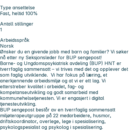
Type ansettelse
Fast, heltid 100%
Antall stillinger
1
Arbeidsspråk
Norsk
Ønsker du en givende jobb med barn og familier? Vi søker
nå etter ny Seksjonsleder for BUP sengepost!
Barne- og Ungdomspsykiatrisk avdeling (BUP) HNT er
tverrfaglig sammensatt – vi trives med det og opplever det
som faglig utviklende. Vi har fokus på læring, et
anerkjennende arbeidsmiljø og at vi er ett lag. Vi
etterstreber kvalitet i arbeidet, fag- og
kompetanseutvikling og godt samarbeid med
kommunehelsetjenesten. Vi er engasjert i digital
tjenesteutvikling.
BUP sengepost består av en tverrfaglig sammensatt
miljøterapeutgruppe på 22 medarbeidere, husmor,
driftskoordinator, overlege, lege i spesialisering,
psykologspesialist og psykolog i spesialisering.