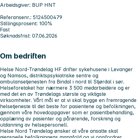
Arbeidsgiver: BUP HNT
Referansenr.: 5124500479
Stillingsprosent: 100%
Fast
Søknadsfrist: 07.06.2026
Om bedriften
Helse Nord-Trøndelag HF drifter sykehusene i Levanger
og Namsos, distriktspsykiatriske sentre og
ambulansetjenesten fra Bindal i nord til Stjørdal i sør.
Helseforetaket har nærmere 3 500 medarbeidere og er
med det en av Trøndelags største og viktigste
virksomheter. Vårt mål er at vi skal bygge en fremragende
helsetjeneste til det beste for pasientene og befolkningen,
gjennom våre hovedoppgaver som er pasientbehandling,
opplæring av pasienter og pårørende, forskning og
utdanning av helsepersonell.
Helse Nord Trøndelag ønsker at våre ansatte skal
gjenspeile befolkningens mangfold og vi oppfordrer