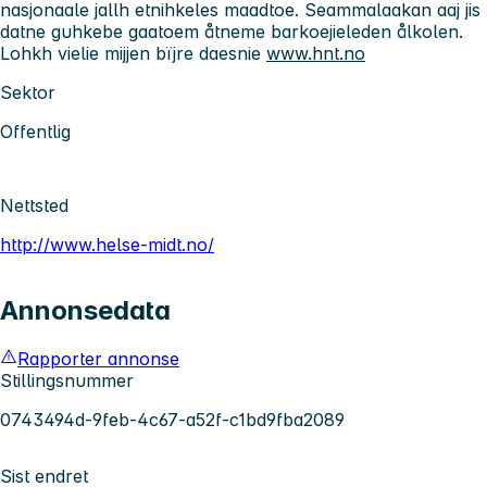
nasjonaale jallh etnihkeles maadtoe. Seammalaakan aaj jis
datne guhkebe gaatoem åtneme barkoejieleden ålkolen.
Lohkh vielie mijjen bïjre daesnie
www.hnt.no
Sektor
Offentlig
Nettsted
http://www.helse-midt.no/
Annonsedata
Rapporter annonse
Stillingsnummer
0743494d-9feb-4c67-a52f-c1bd9fba2089
Sist endret