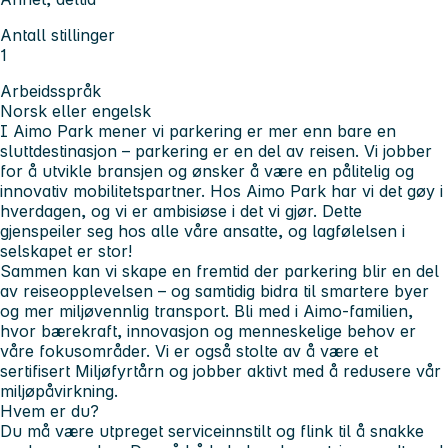
Antall stillinger
1
Arbeidsspråk
Norsk eller engelsk
I Aimo Park mener vi parkering er mer enn bare en
sluttdestinasjon – parkering er en del av reisen. Vi jobber
for å utvikle bransjen og ønsker å være en pålitelig og
innovativ mobilitetspartner. Hos Aimo Park har vi det gøy i
hverdagen, og vi er ambisiøse i det vi gjør. Dette
gjenspeiler seg hos alle våre ansatte, og lagfølelsen i
selskapet er stor!
Sammen kan vi skape en fremtid der parkering blir en del
av reiseopplevelsen – og samtidig bidra til smartere byer
og mer miljøvennlig transport. Bli med i Aimo-familien,
hvor bærekraft, innovasjon og menneskelige behov er
våre fokusområder. Vi er også stolte av å være et
sertifisert Miljøfyrtårn og jobber aktivt med å redusere vår
miljøpåvirkning.
Hvem er du?
Du må være utpreget serviceinnstilt og flink til å snakke