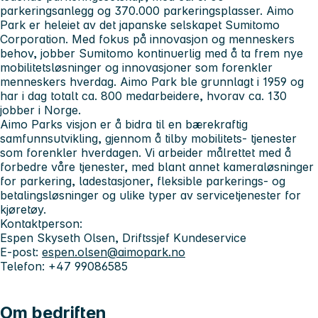
parkeringsanlegg og 370.000 parkeringsplasser. Aimo
Park er heleiet av det japanske selskapet Sumitomo
Corporation. Med fokus på innovasjon og menneskers
behov, jobber Sumitomo kontinuerlig med å ta frem nye
mobilitetsløsninger og innovasjoner som forenkler
menneskers hverdag. Aimo Park ble grunnlagt i 1959 og
har i dag totalt ca. 800 medarbeidere, hvorav ca. 130
jobber i Norge.
Aimo Parks visjon er å bidra til en bærekraftig
samfunnsutvikling, gjennom å tilby mobilitets- tjenester
som forenkler hverdagen. Vi arbeider målrettet med å
forbedre våre tjenester, med blant annet kameraløsninger
for parkering, ladestasjoner, fleksible parkerings- og
betalingsløsninger og ulike typer av servicetjenester for
kjøretøy.
Kontaktperson:
Espen Skyseth Olsen, Driftssjef Kundeservice
E-post:
espen.olsen@aimopark.no
Telefon: +47 99086585
Om bedriften