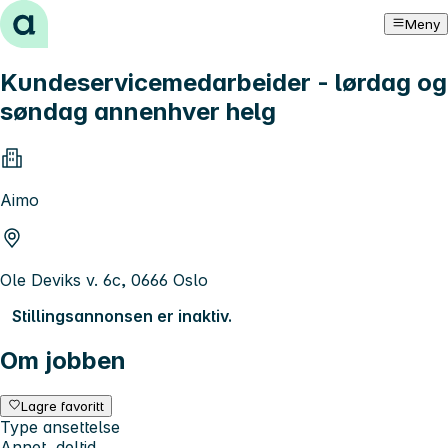
Hopp til innhold
Meny
Kundeservicemedarbeider - lørdag og
søndag annenhver helg
Aimo
Ole Deviks v. 6c, 0666 Oslo
Stillingsannonsen er inaktiv.
Om jobben
Lagre favoritt
Type ansettelse
Annet, deltid