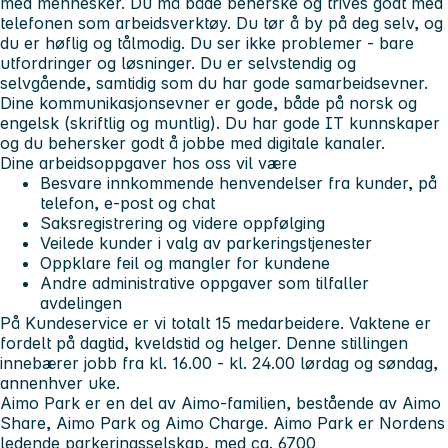
med mennesker. Du må både beherske og trives godt med
telefonen som arbeidsverktøy. Du tør å by på deg selv, og
du er høflig og tålmodig. Du ser ikke problemer - bare
utfordringer og løsninger. Du er selvstendig og
selvgående, samtidig som du har gode samarbeidsevner.
Dine kommunikasjonsevner er gode, både på norsk og
engelsk (skriftlig og muntlig). Du har gode IT kunnskaper
og du behersker godt å jobbe med digitale kanaler.
Dine arbeidsoppgaver hos oss vil være
Besvare innkommende henvendelser fra kunder, på
telefon, e-post og chat
Saksregistrering og videre oppfølging
Veilede kunder i valg av parkeringstjenester
Oppklare feil og mangler for kundene
Andre administrative oppgaver som tilfaller
avdelingen
På Kundeservice er vi totalt 15 medarbeidere. Vaktene er
fordelt på dagtid, kveldstid og helger. Denne stillingen
innebærer jobb fra kl. 16.00 - kl. 24.00 lørdag og søndag,
annenhver uke.
Aimo Park er en del av Aimo-familien, bestående av Aimo
Share, Aimo Park og Aimo Charge. Aimo Park er Nordens
ledende parkeringsselskap, med ca. 6700