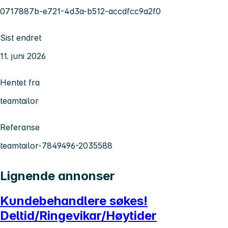
0717887b-e721-4d3a-b512-accdfcc9a2f0
Sist endret
11. juni 2026
Hentet fra
teamtailor
Referanse
teamtailor-7849496-2035588
Lignende annonser
Kundebehandlere søkes!
Deltid/Ringevikar/Høytider