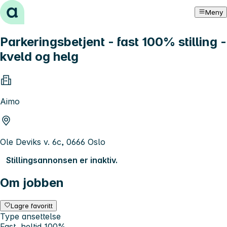
Hopp til innhold
Meny
Parkeringsbetjent - fast 100% stilling -
kveld og helg
Aimo
Ole Deviks v. 6c, 0666 Oslo
Stillingsannonsen er inaktiv.
Om jobben
Lagre favoritt
Type ansettelse
Fast, heltid 100%