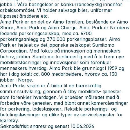
jobbe i. Våre betingelser er konkurransedyktig innenfor
arbeidsområdet. Vi holder selvsagt biler, uniformer
tilpasset årstidene etc.
Aimo Park er en del av Aimo-familien, bestående av Aimo
Share, Aimo Park og Aimo Charge. Aimo Park er Nordens
ledende parkeringsselskap, med ca. 6700
parkeringsanlegg og 370.000 parkeringsplasser. Aimo
Park er heleiet av det japanske selskapet Sumitomo
Corporation. Med fokus på innovasjon og menneskers
behov, jobber Sumitomo kontinuerlig med å ta frem nye
mobilitetsløsninger og innovasjoner som forenkler
menneskers hverdag. Aimo Park ble grunnlagt i 1959 og
har i dag totalt ca. 800 medarbeidere, hvorav ca. 130
jobber i Norge.
Aimo Parks visjon er å bidra til en bærekraftig
samfunnsutvikling, gjennom å tilby mobilitets- tjenester
som forenkler hverdagen. Vi arbeider målrettet med å
forbedre våre tjenester, med blant annet kameraløsninger
for parkering, ladestasjoner, fleksible parkerings- og
betalingsløsninger og ulike typer av servicetjenester for
kjøretøy.
Søknadsfrist: snarest og senest 10.06.2026