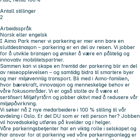
Antall stillinger
2
Arbeidsspråk
Norsk eller engelsk
I Aimo Park mener vi parkering er mer enn bare en
sluttdestinasjon – parkering er en del av reisen. Vi jobber
for å utvikle bransjen og ønsker å være en pålitelig og
innovativ mobilitetspartner.
Sammen kan vi skape en fremtid der parkering blir en del
av reiseopplevelsen – og samtidig bidra til smartere byer
og mer miljøvennlig transport. Bli med i Aimo-familien,
hvor bærekraft, innovasjon og menneskelige behov er
våre fokusområder. Vi er også stolte av å være et
sertifisert Miljøfyrtårn og jobber aktivt med å redusere vår
miljøpåvirkning.
Vi søker nå 2 nye medarbeidere i 100 % stilling til vår
avdeling i Oslo. Er det DU som er rett person her? Jobben
vil hovedsakelig utføres på kvelder og i helger.
Våre parkeringsbetjenter har en viktig rolle i selskapet og
har ansvar for at parkering ved våre parkeringsanlegg er