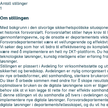
Antall stillinger
1
Om stillingen
Med bakgrunn i den alvorlige sikkerhetspolitiske situasjo
et historisk forsvarsløft. Forsvarsløftet stiller høye krav t
gjennomføringsevne, og de ansatte er departementets vikti
Forsvarsdepartementet være et velfungerende og effektivt
Vi søker deg som har vil bidra til effektivisering av komplek
være med å implementere en helt ny IKT-plattform. Du har
teknologiske løsninger, kunstig intelligens eller erfaring fra
løsninger.
Stillingen er plassert i Avdeling for virksomhetsstøtte og ut
sikkerhet og beredskap. Avdelingen er nylig omorganisert og 
av nye arbeidsformer, økt samhandling, sterkere brukeror
Du liker å arbeide sammen med andre for å skape resultate
optimalisere bruken av de digitale løsningene som er tilgjen
behov slik at vi kan legge til rette for mer effektiv samhand
I denne stillingen vil du samhandle på tvers i avdelingen o
implementere nye digitale løsninger. Forsvarsdepartementet
digitale løsninger i departementsfellesskapet, og du vil ha en