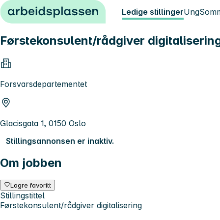
Hopp til innhold
Ledige stillinger
Ung
Somm
Førstekonsulent/rådgiver digitaliserin
Forsvarsdepartementet
Glacisgata 1, 0150 Oslo
Stillingsannonsen er inaktiv.
Om jobben
Lagre favoritt
Stillingstittel
Førstekonsulent/rådgiver digitalisering