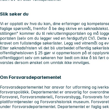
Slik søker du
Vi er opptatt av hva du kan, dine erfaringer og kompetanser
faglige spørsmål, fremfor å be deg skrive en søknadstekst
stillingen" kommer du til rekrutteringsportalen og må logge 
portalen (selv om du legger ved en ferdigutfylt CV). Dette e
kravet om fullstendige søkerlister. Legg ved vitnemål og ev
Etter søknadsfristen vil det bli utarbeidet offentlig søkerli
offentlighetsloven § 25 gjør vi oppmerksom på at opplysn
offentliggjort selv om søkeren har bedt om ikke å bli ført 
varsles dersom ønsket om unntak ikke innvilges.
Om Forsvarsdepartementet
Forsvarsdepartementet har ansvar for utforming og iverkse
forsvarspolitikk. Departementet er ansvarlig for overordnet
Forsvaret, Forsvarsmateriell, Forsvarsbygg, Forsvarets fors
plattformtjenester og Forsvarshistorisk museum. Forsvarets
under Forsvarsdepartementet. Departementet er faglig sekr