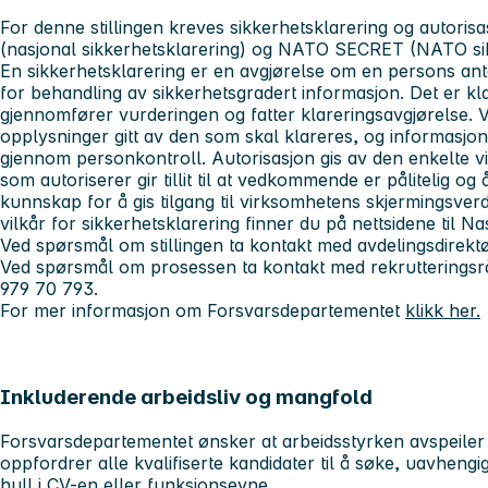
For denne stillingen kreves sikkerhetsklarering og autor
(nasjonal sikkerhetsklarering) og NATO SECRET (NATO sik
En sikkerhetsklarering er en avgjørelse om en persons ant
for behandling av sikkerhetsgradert informasjon. Det er 
gjennomfører vurderingen og fatter klareringsavgjørelse. 
opplysninger gitt av den som skal klareres, og informasjon 
gjennom personkontroll. Autorisasjon gis av den enkelte 
som autoriserer gir tillit til at vedkommende er pålitelig og 
kunnskap for å gis tilgang til virksomhetens skjermingsver
vilkår for sikkerhetsklarering finner du på nettsidene til N
Ved spørsmål om stillingen ta kontakt med avdelingsdirekt
Ved spørsmål om prosessen ta kontakt med rekrutteringsrå
979 70 793.
For mer informasjon om Forsvarsdepartementet
klikk her.
Inkluderende arbeidsliv og mangfold
Forsvarsdepartementet ønsker at arbeidsstyrken avspeiler
oppfordrer alle kvalifiserte kandidater til å søke, uavhengi
hull i CV-en eller funksjonsevne.