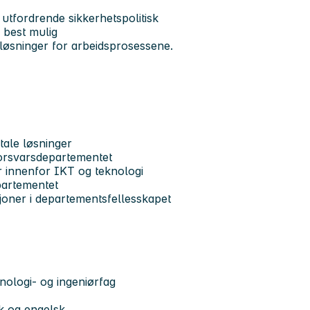
utfordrende sikkerhetspolitisk
å best mulig
e løsninger for arbeidsprosessene.
tale løsninger
l Forsvarsdepartementet
r innenfor IKT og teknologi
epartementet
sjoner i departementsfellesskapet
knologi- og ingeniørfag
sk og engelsk