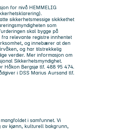
isasjon for nivå HEMMELIG
kerhetsklarering).
atte sikkerhetsmessige skikkethet
klareringsmyndigheten som
Vurderingen skal bygge på
fra relevante registre innhentet
virksomhet, og innebærer at den
årvåken, og har tilstrekkelig
dige verdier. Mer informasjon om
asjonal Sikkerhetsmyndighet.
ør Håkon Bergsjø tlf. 488 95 474.
dgiver i DSS Marius Aursand tlf.
 mangfoldet i samfunnet. Vi
g av kjønn, kulturell bakgrunn,