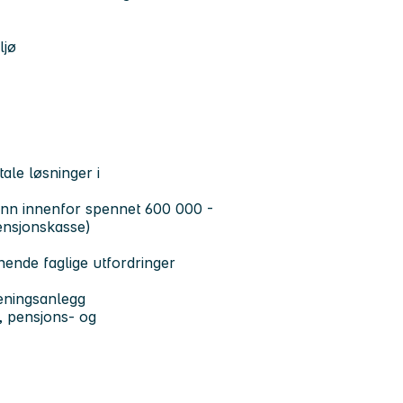
ljø
tale løsninger i
lønn innenfor spennet 600 000 -
ensjonskasse)
nende faglige utfordringer
treningsanlegg
, pensjons- og