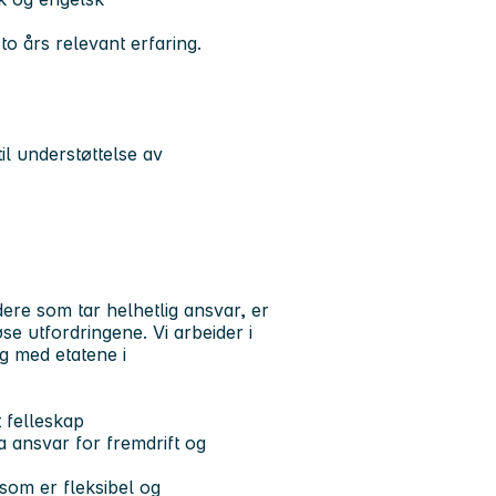
 to års relevant erfaring.
til understøttelse av
re som tar helhetlig ansvar, er
øse utfordringene. Vi arbeider i
g med etatene i
t felleskap
ta ansvar for fremdrift og
som er fleksibel og