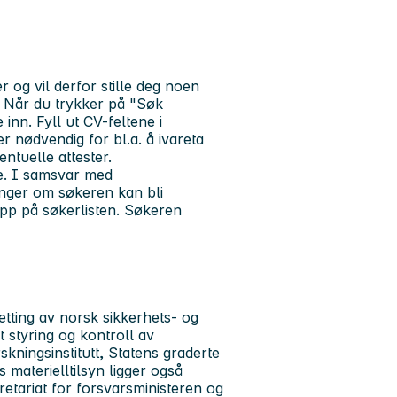
 og vil derfor stille deg noen
. Når du trykker på "Søk
inn. Fyll ut CV-feltene i
r nødvendig for bl.a. å ivareta
entuelle attester.
ste. I samsvar med
inger om søkeren kan bli
opp på søkerlisten. Søkeren
tting av norsk sikkerhets- og
 styring og kontroll av
kningsinstitutt, Statens graderte
 materielltilsyn ligger også
etariat for forsvarsministeren og