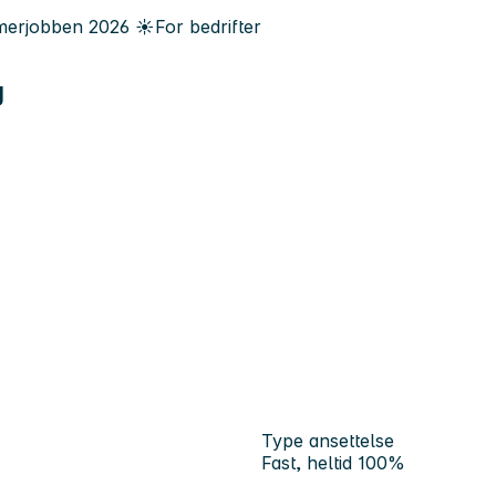
erjobben
2026
☀️
For bedrifter
g
Type ansettelse
Fast, heltid 100%