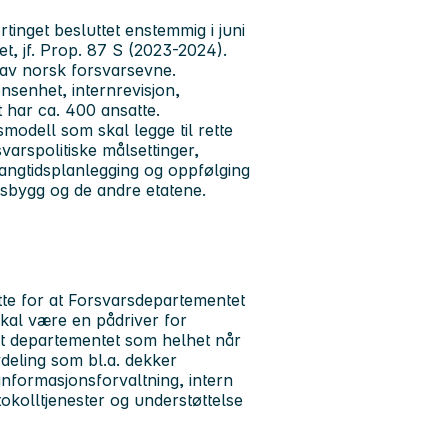
inget besluttet enstemmig i juni
t, jf. Prop. 87 S (2023-2024).
 av norsk forsvarsevne.
senhet, internrevisjon,
t har ca. 400 ansatte.
odell som skal legge til rette
varspolitiske målsettinger,
 langtidsplanlegging og oppfølging
rsbygg og de andre etatene.
ette for at Forsvarsdepartementet
skal være en pådriver for
r at departementet som helhet når
vdeling som bl.a. dekker
informasjonsforvaltning, intern
tokolltjenester og understøttelse