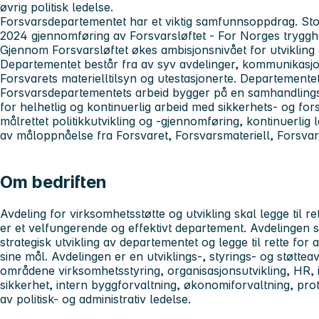
øvrig politisk ledelse.
Forsvarsdepartementet har et viktig samfunnsoppdrag. Stort
2024 gjennomføring av Forsvarsløftet - For Norges trygghe
Gjennom Forsvarsløftet økes ambisjonsnivået for utvikling
Departementet består fra av syv avdelinger, kommunikasjon
Forsvarets materielltilsyn og utestasjonerte. Departemente
Forsvarsdepartementets arbeid bygger på en samhandlingsm
for helhetlig og kontinuerlig arbeid med sikkerhets- og fors
målrettet politikkutvikling og -gjennomføring, kontinuerlig
av måloppnåelse fra Forsvaret, Forsvarsmateriell, Forsva
Om bedriften
Avdeling for virksomhetsstøtte og utvikling skal legge til r
er et velfungerende og effektivt departement. Avdelingen 
strategisk utvikling av departementet og legge til rette fo
sine mål. Avdelingen er en utviklings-, styrings- og støttea
områdene virksomhetsstyring, organisasjonsutvikling, HR, 
sikkerhet, intern byggforvaltning, økonomiforvaltning, pro
av politisk- og administrativ ledelse.