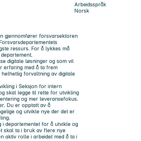
Arbeidsspråk
Norsk
nen gjennomfører forsvarsektoren
il Forsvarsdepartementets
gste ressurs. For å lykkes må
 departement.
se digitale løsninger og som vil
 erfaring med å ta frem
 helhetlig forvaltning av digitale
vikling i Seksjon for intern
skal legge til rette for utvikling
ientering og mer leveransefokus.
r. Du er opptatt av å
gelige og utvikle nye der det er
ling.
g i departementet for å utvikle og
 skal ta i bruk av flere nye
 aktiv rolle i arbeidet med å ta i