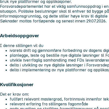
bruk nye plattformer og applikasjoner.
Forsvarsdepartementet har et viktig samfunnsoppdrag i en 
situasjon. Politiske beslutninger skal til enhver tid bygge p
informasjonsgrunnlag, og dette stiller høye krav til digital
Søknader mottas fortløpende og senest innen 29.07.2026.
Arbeidsoppgaver
I denne stillingen vil du
ivareta drift og gjennomføre forbedring av dagens digi
planlegge, teste og bestille nye digitale løsninger ti
utvikle tverrfaglig samhandling med FDs leverandøre
delta i utvikling av nye digitale løsninger i Forsvarsd
delta i implementering av nye plattformer og applika
Kvalifikasjoner
Det er krav om:
fullført relevant mastergrad, fortrinnsvis innenfor te
relevant erfaring fra stillingens fagområde
gode muntlige og skriftlige fremstillingsevner på nor