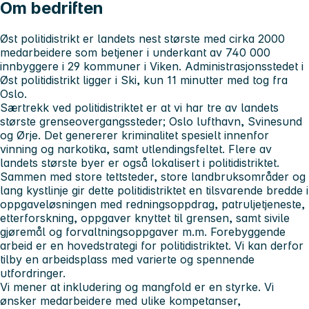
Om bedriften
Øst politidistrikt er landets nest største med cirka 2000
medarbeidere som betjener i underkant av 740 000
innbyggere i 29 kommuner i Viken. Administrasjonsstedet i
Øst politidistrikt ligger i Ski, kun 11 minutter med tog fra
Oslo.
Særtrekk ved politidistriktet er at vi har tre av landets
største grenseovergangssteder; Oslo lufthavn, Svinesund
og Ørje. Det genererer kriminalitet spesielt innenfor
vinning og narkotika, samt utlendingsfeltet. Flere av
landets største byer er også lokalisert i politidistriktet.
Sammen med store tettsteder, store landbruksområder og
lang kystlinje gir dette politidistriktet en tilsvarende bredde i
oppgaveløsningen med redningsoppdrag, patruljetjeneste,
etterforskning, oppgaver knyttet til grensen, samt sivile
gjøremål og forvaltningsoppgaver m.m. Forebyggende
arbeid er en hovedstrategi for politidistriktet. Vi kan derfor
tilby en arbeidsplass med varierte og spennende
utfordringer.
Vi mener at inkludering og mangfold er en styrke. Vi
ønsker medarbeidere med ulike kompetanser,