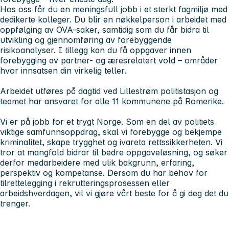
Hos oss får du en meningsfull jobb i et sterkt fagmiljø med
dedikerte kolleger. Du blir en nøkkelperson i arbeidet med
oppfølging av OVA-saker, samtidig som du får bidra til
utvikling og gjennomføring av forebyggende
risikoanalyser. I tillegg kan du få oppgaver innen
forebygging av partner- og æresrelatert vold – områder
hvor innsatsen din virkelig teller.
Arbeidet utføres på dagtid ved Lillestrøm politistasjon og
teamet har ansvaret for alle 11 kommunene på Romerike.
Vi er på jobb for et trygt Norge. Som en del av politiets
viktige samfunnsoppdrag, skal vi forebygge og bekjempe
kriminalitet, skape trygghet og ivareta rettssikkerheten. Vi
tror at mangfold bidrar til bedre oppgaveløsning, og søker
derfor medarbeidere med ulik bakgrunn, erfaring,
perspektiv og kompetanse. Dersom du har behov for
tilrettelegging i rekrutteringsprosessen eller
arbeidshverdagen, vil vi gjøre vårt beste for å gi deg det du
trenger.