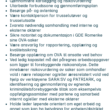
Gjennomføre kartlegging og risikovurdering'
Utarbeide forbudssone og gjennomføringsplan
Besørge på- og avlenking
Være kontaktperson for trusselutøver og
trusselutsatte
Ivareta nødvendig samhandling med interne og
eksterne aktører
Sikre notoritet og dokumentasjon i GDE Romerike
sine OVA-saker
Være ansvarlig for rapportering, opplæring og
kvalitetssikring
Besørge opplæring om OVA til ansatte ved behov
Ved ledig kapasitet må det påregnes arbeidsoppgaver
som ligger til forebyggende risikoanalyse. Dette
innebærer risikovurdering av saker som omhandler
vold i nære relasjoner og/eller æresrelatert vold ved
hjelp av verktøyene SARA:SV og PATRIARK, og
identifisering og gjennomføring av egnende
kriminalitetsforebyggende tiltak som eksempelvis
oppfølgingssamtaler med partene og samarbeid
internt og/eller med eksterne aktører
Holde leder løpende orientert om eget arbeid og
annet som kan ha betydning for enheten/distriktet