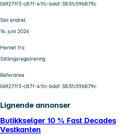
06927ff3-c87f-41fc-bdaf-383fc59b879c
Sist endret
16. juni 2026
Hentet fra
Stillingsregistrering
Referanse
06927ff3-c87f-41fc-bdaf-383fc59b879c
Lignende annonser
Butikkselger 10 % Fast Decades
Vestkanten