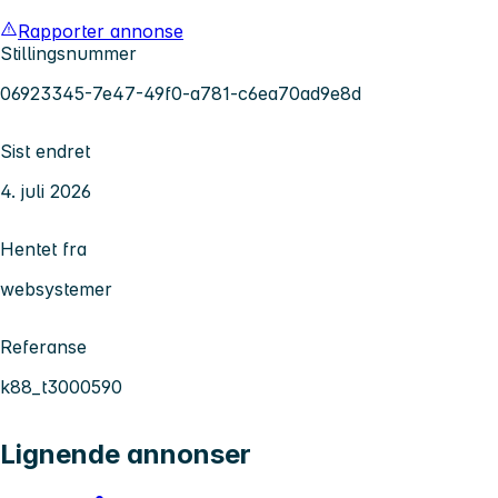
Rapporter annonse
Stillingsnummer
06923345-7e47-49f0-a781-c6ea70ad9e8d
Sist endret
4. juli 2026
Hentet fra
websystemer
Referanse
k88_t3000590
Lignende annonser