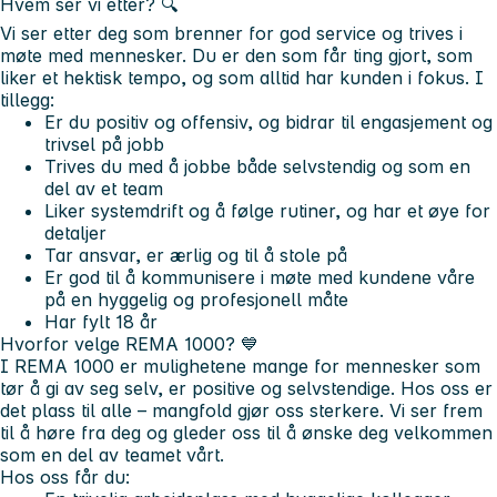
Hvem ser vi etter? 🔍
Vi ser etter deg som brenner for god service og trives i
møte med mennesker. Du er den som får ting gjort, som
liker et hektisk tempo, og som alltid har kunden i fokus. I
tillegg:
Er du positiv og offensiv, og bidrar til engasjement og
trivsel på jobb
Trives du med å jobbe både selvstendig og som en
del av et team
Liker systemdrift og å følge rutiner, og har et øye for
detaljer
Tar ansvar, er ærlig og til å stole på
Er god til å kommunisere i møte med kundene våre
på en hyggelig og profesjonell måte
Har fylt 18 år
Hvorfor velge REMA 1000?
💙
I REMA 1000 er mulighetene mange for mennesker som
tør å gi av seg selv, er positive og selvstendige. Hos oss er
det plass til alle – mangfold gjør oss sterkere. Vi ser frem
til å høre fra deg og gleder oss til å ønske deg velkommen
som en del av teamet vårt.
Hos oss får du: