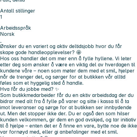
Antall stillinger
1
Arbeidsspråk
Norsk
Ønsker du en variert og aktiv deltidsjobb hvor du får
skape gode handleopplevelser?
🤩
Hos oss handler det om mer enn å fylle hyllene. Vi leter
etter deg som ønsker å være en viktig del av hverdagen til
kundene våre – noen som møter dem med et smil, hjelper
når de trenger det, og sørger for at butikken vår alltid
føles som et hyggelig sted å handle.
Hva får du jobbe med?
✨
Som butikkmedarbeider får du en aktiv arbeidsdag der du
bidrar med alt fra å fylle på varer og sitte i kassa til å ta
imot leveranser og sørge for at butikken ser innbydende
ut. Men det stopper ikke der. Du er også den som hilser
kunden velkommen, gir dem en god avskjed, og tar initiativ
til å hjelpe – enten det er å finne en vare, bytte noe de ikke
var fornøyd med, eller gi anbefalinger med et smil.