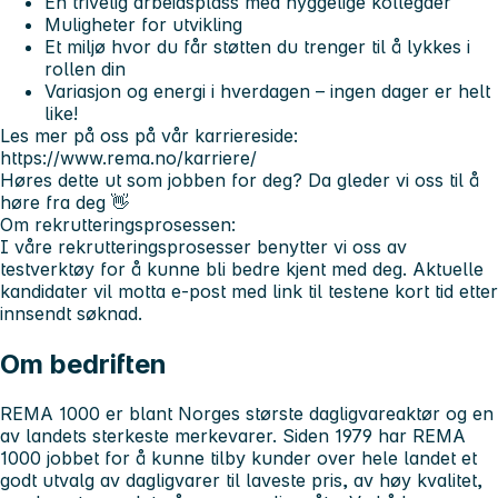
En trivelig arbeidsplass med hyggelige kollegaer
Muligheter for utvikling
Et miljø hvor du får støtten du trenger til å lykkes i
rollen din
Variasjon og energi i hverdagen – ingen dager er helt
like!
Les mer på oss på vår karriereside:
https://www.rema.no/karriere/
Høres dette ut som jobben for deg? Da gleder vi oss til å
høre fra deg 👋
Om rekrutteringsprosessen:
I våre rekrutteringsprosesser benytter vi oss av
testverktøy for å kunne bli bedre kjent med deg. Aktuelle
kandidater vil motta e-post med link til testene kort tid etter
innsendt søknad.
Om bedriften
REMA 1000 er blant Norges største dagligvareaktør og en
av landets sterkeste merkevarer. Siden 1979 har REMA
1000 jobbet for å kunne tilby kunder over hele landet et
godt utvalg av dagligvarer til laveste pris, av høy kvalitet,