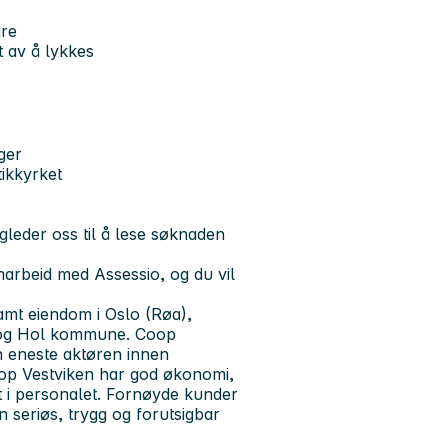
dre
t av å lykkes
ger
ikkyrket
gleder oss til å lese søknaden
marbeid med Assessio, og du vil
amt eiendom i Oslo (Røa),
 og Hol kommune. Coop
 eneste aktøren innen
Coop Vestviken har god økonomi,
t i personalet. Fornøyde kunder
n seriøs, trygg og forutsigbar