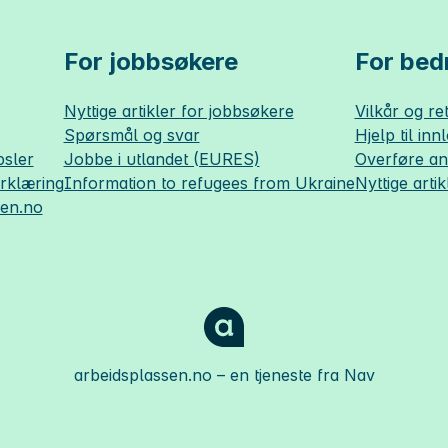
For jobbsøkere
For bedr
Nyttige artikler for jobbsøkere
Vilkår og ret
Spørsmål og svar
Hjelp til inn
sler
Jobbe i utlandet (EURES)
Overføre a
erklæring
Information to refugees from Ukraine
Nyttige artik
sen.no
arbeidsplassen.no
– en tjeneste fra Nav