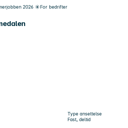
erjobben
2026
☀️
For bedrifter
mmedalen
Type ansettelse
Fast, deltid