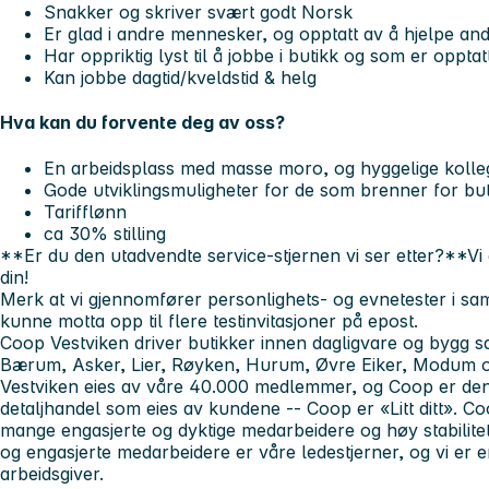
Snakker og skriver svært godt Norsk
Er glad i andre mennesker, og opptatt av å hjelpe an
Har oppriktig lyst til å jobbe i butikk og som er opptat
Kan jobbe dagtid/kveldstid & helg
Hva kan du forvente deg av oss?
En arbeidsplass med masse moro, og hyggelige kolle
Gode utviklingsmuligheter for de som brenner for but
Tarifflønn
ca 30% stilling
**Er du den utadvendte service-stjernen vi ser etter?**Vi 
din!
Merk at v
i gjennomfører personlighets- og evnetester i sa
kunne motta opp til flere testinvitasjoner på epost.
Coop Vestviken driver butikker innen dagligvare og bygg s
Bærum, Asker, Lier, Røyken, Hurum, Øvre Eiker, Modum
Vestviken eies av våre 40.000 medlemmer, og Coop er den
detaljhandel som eies av kundene -- Coop er «Litt ditt». 
mange engasjerte og dyktige medarbeidere og høy stabilite
og engasjerte medarbeidere er våre ledestjerner, og vi er e
arbeidsgiver.