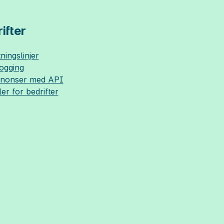
ifter
ningslinjer
logging
nnonser med API
ler for bedrifter