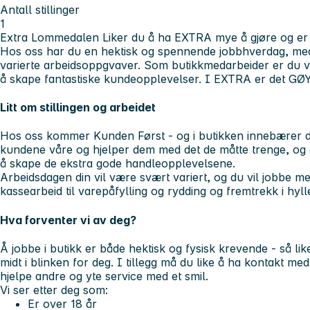
Antall stillinger
1
Extra Lommedalen
Liker du å ha EXTRA mye å gjøre og e
Hos oss har du en hektisk og spennende jobbhverdag, m
varierte arbeidsoppgvaver. Som butikkmedarbeider er du
v
å skape fantastiske kundeopplevelser.
I EXTRA er det GØY
Litt om stillingen og arbeidet
Hos oss kommer Kunden Først - og i butikken innebærer de
kundene våre og hjelper dem med det de måtte trenge, og og
å skape de ekstra gode handleopplevelsene.
Arbeidsdagen din vil være svært variert, og du vil jobbe m
kassearbeid til varepåfylling og rydding og fremtrekk i hyll
Hva forventer vi av deg?
Å jobbe i butikk er både hektisk og fysisk krevende - så lik
midt i blinken for deg. I tillegg må du like å ha kontakt m
hjelpe andre og yte service med et smil.
Vi ser etter deg som:
Er over 18 år