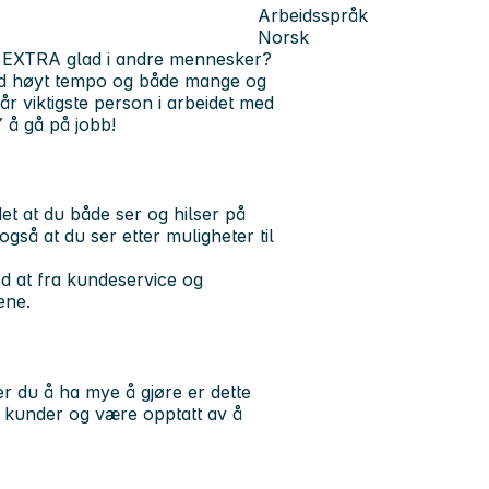
Arbeidsspråk
Norsk
r EXTRA glad i andre mennesker?
ed høyt tempo og både mange og
år viktigste person
i arbeidet med
 å gå på jobb!
t at du både ser og hilser på
så at du ser etter muligheter til
ed at fra kundeservice og
ene.
er du å ha mye å gjøre er dette
ed kunder og være opptatt av å