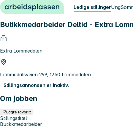
Hopp til innhold
Ledige stillinger
Ung
Somm
Butikkmedarbeider Deltid - Extra Lo
Extra Lommedalen
Lommedalsveien 299, 1350 Lommedalen
Stillingsannonsen er inaktiv.
Om jobben
Lagre favoritt
Stillingstittel
Butikkmedarbeider