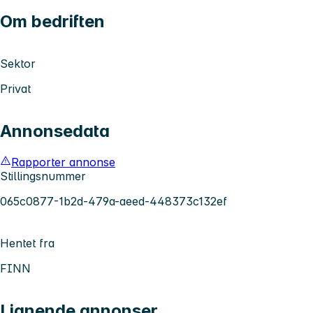
Om bedriften
Sektor
Privat
Annonsedata
Rapporter annonse
Stillingsnummer
065c0877-1b2d-479a-aeed-448373c132ef
Hentet fra
FINN
Lignende annonser