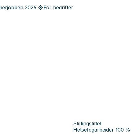
erjobben
2026
☀️
For bedrifter
Stillingstittel
Helsefagarbeider 100 %