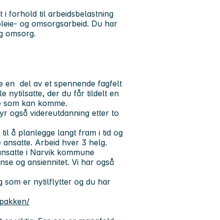
 i forhold til arbeidsbelastning
pleie- og omsorgsarbeid. Du har
og omsorg.
 en del av et spennende fagfelt
e nytilsatte, der du får tildelt en
ene som kan komme.
byr også videreutdanning etter to
til å planlegge langt fram i tid og
 ansatte. Arbeid hver 3 helg.
or ansatte i Narvik kommune
nse og ansiennitet. Vi har også
om er nytilflytter og du har
erpakken/