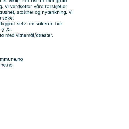
er viktig. For oss er mangfold
. Vi verdsetter våre forskjeller
raushet, stolthet og nytenkning. Vi
å søke.
liggjort selv om søkeren har
 § 25.
a med vitnemål/attester.
kommune.no
une.no