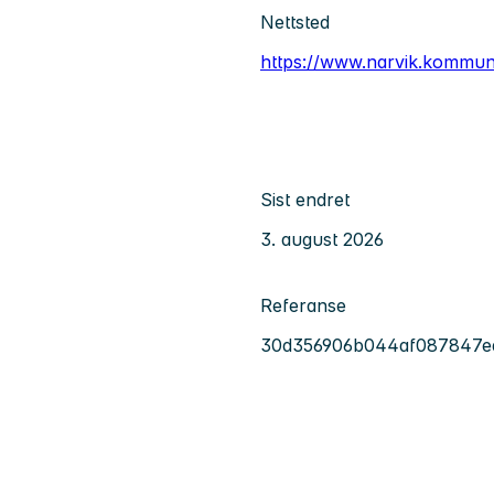
Nettsted
https://www.narvik.kommun
Sist endret
3. august 2026
Referanse
30d356906b044af087847e