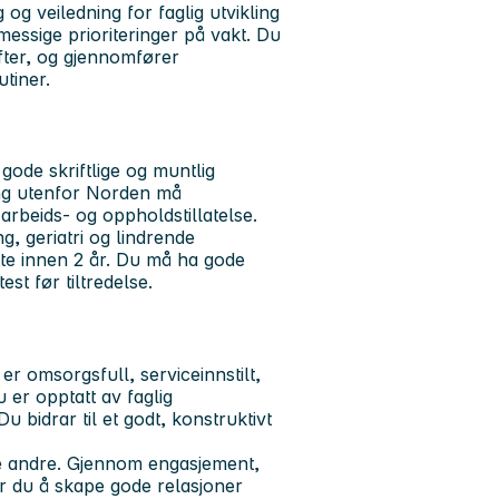
og veiledning for faglig utvikling
messige prioriteringer på vakt. Du
ifter, og gjennomfører
utiner.
ode skriftlige og muntlig
ng utenfor Norden må
arbeids- og oppholdstillatelse.
g, geriatri og lindrende
te innen 2 år. Du må ha gode
est før tiltredelse.
r omsorgsfull, serviceinnstilt,
er opptatt av faglig
u bidrar til et godt, konstruktivt
ere andre. Gjennom engasjement,
r du å skape gode relasjoner