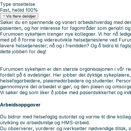
Type ansettelse
Fast, heltid 100%
Vis flere detaljer
Søker du en spennende og variert arbeidshverdag med den
pasienten, og har interesse for fagområder som geriatri 
Furumoen sykehjem trenger nye kollegaer. Vi har nå ledige 
med på å forme og videreutvikle helsetjenestene ved Furu
levere helsetjenester; nå og i fremtiden? Og å bidra til fagl
dette jobben for deg!
Furumoen sykehjem er den største organisasjonen i vår r
fordelt på 6 avdelinger. Her jobber det dyktige sykepleiere
helsefagarbeidere, pleiemedarbeidere og studenter. Perso
gjennomsyre det arbeidet vi gjør, og den pleien og omsorge
Vi søker deg som liker å jobbe med pasientsikkerhet og indi
Arbeidsoppgaver
Du bidrar med helsefaglig autoritet og varme til dine kollegae
utvikling av arbeidsmiljø og HMS-arbeid.
Du observerer, vurderer og iverksetter nødvendige tiltak