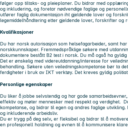
følger opp tiltaks- og pleieplaner. Du bidrar med opplæring 
og inkludering, og foretar nødvendige faglige og personell
utfører faglig dokumentasjon iht gjeldende lover og forskr
legemiddelhåndtering etter gjeldende lover, forskrifter og r
Kvalifikasjoner
Du har norsk autorisasjon som helsefagarbeider, samt har g
norskkunnskaper. Fremmedspråklige søkere med utdanni
dokumentere bestått B2 test i norsk. Du må også ha gyldig 
Det er ønskelig med videreutdanning/interesse for veilednin
behandling. Søkere uten veiledningskompetanse bør ta det
ferdigheter i bruk av IKT verktøy. Det kreves gyldig politiatt
Personlige egenskaper
Du liker å jobbe selvstendig og har gode samarbeidsevner, e
effektiv og møter mennesker med respekt og verdighet. Du 
kompetanse, og bidrar til egen og andres faglige utvikling. D
og inkluderende arbeidsliv.
Du er trygg på deg selv, er fleksibel og bidrar til å motiv
en profesjonell holdning og evnen til å kommunisere klare