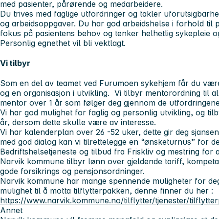
med pasienter, pårørende og medarbeidere.
Du trives med faglige utfordringer og takler uforutsigbarhet
og arbeidsoppgaver. Du har god arbeidshelse i forhold til 
fokus på pasientens behov og tenker helhetlig sykepleie 
Personlig egnethet vil bli vektlagt.
Vi tilbyr
Som en del av teamet ved Furumoen sykehjem får du være
og en organisasjon i utvikling. Vi tilbyr mentorordning til all
mentor over 1 år som følger deg gjennom de utfordring
Vi har god mulighet for faglig og personlig utvikling, og til
år, dersom dette skulle være av interesse.
Vi har kalenderplan over 26 -52 uker, dette gir deg sjansen 
med god dialog kan vi tilrettelegge en “ønsketurnus” for de
Bedriftshelsetjeneste og tilbud fra Friskliv og mestring f
Narvik kommune tilbyr lønn over gjeldende tariff, kompeta
gode forsikrings og pensjonsordninger.
Narvik kommune har mange spennende muligheter for deg s
mulighet til å motta tilflytterpakken, denne finner du her :
https://www.narvik.kommune.no/tilflytter/tjenester/tilflytt
Annet