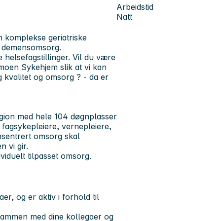
Arbeidstid
Natt
 komplekse geriatriske
og demensomsorg.
helsefagstillinger. Vil du være
moen Sykehjem slik at vi kan
ig kvalitet og omsorg ? - da er
egion med hele 104 døgnplasser
, fagsykepleiere, vernepleiere,
nsentrert omsorg skal
n vi gir.
viduelt tilpasset omsorg.
r, og er aktiv i forhold til
, sammen med dine kollegaer og