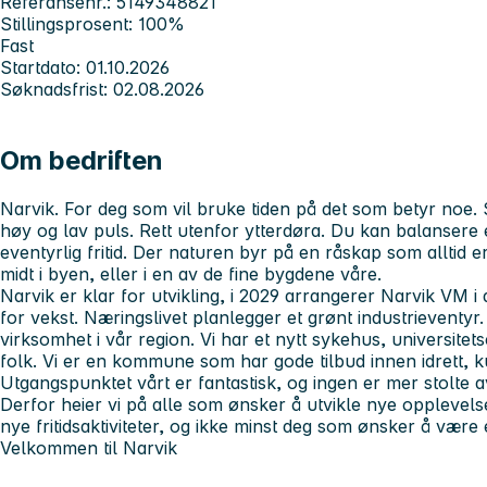
Referansenr.: 5149348821
Stillingsprosent: 100%
Fast
Startdato: 01.10.2026
Søknadsfrist: 02.08.2026
Om bedriften
Narvik. For deg som vil bruke tiden på det som betyr noe
høy og lav puls. Rett utenfor ytterdøra. Du kan balanser
eventyrlig fritid. Der naturen byr på en råskap som alltid e
midt i byen, eller i en av de fine bygdene våre.
Narvik er klar for utvikling, i 2029 arrangerer Narvik VM i a
for vekst. Næringslivet planlegger et grønt industrieventy
virksomhet i vår region. Vi har et nytt sykehus, universite
folk. Vi er en kommune som har gode tilbud innen idrett, ku
Utgangspunktet vårt er fantastisk, og ingen er mer stolte 
Derfor heier vi på alle som ønsker å utvikle nye opplevel
nye fritidsaktiviteter, og ikke minst deg som ønsker å være 
Velkommen til Narvik