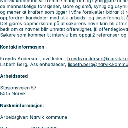
Narvik kommune vil fremme mangfold og synliggjøre at det 
de menneskelige forskjeller, store og små, synlig og usynlig
og mener at kraften som ligger i våre forskjeller bidrar til 
oppfordrer kandidater med ulik arbeids- og livserfaring til 
Det gjøres oppmerksom på at søkerens navn kan bli offent
bedt om at navnet blir unntatt offentlighet, jf. offentleglova
Søkere som kommer til intervju bes oppgi 2 referanser og t
Kontaktinformasjon
Frøydis Andersen , avd.leder ,
froydis.andersen@narvik.
Lisbeth Berg, Ass enhetsleder,
lisbeth.berg@narvik.komm
Arbeidssted
Stasjonsveien 57
8515 Narvik
Nøkkelinformasjon:
Arbeidsgiver: Narvik kommune