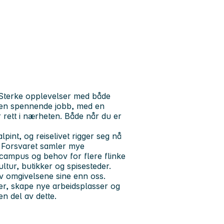
. Sterke opplevelser med både
e en spennende jobb, med en
r rett i nærheten. Både når du er
lpint, og reiselivet rigger seg nå
r. Forsvaret samler mye
tscampus og behov for flere flinke
ltur, butikker og spisesteder.
av omgivelsene sine enn oss.
ser, skape nye arbeidsplasser og
en del av dette.