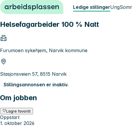
Hopp til innhold
Ledige stillinger
Ung
Somm
Helsefagarbeider 100 % Natt
Furumoen sykehjem, Narvik kommune
Stasjonsveien 57, 8515 Narvik
Stillingsannonsen er inaktiv.
Om jobben
Lagre favoritt
Oppstart
1. oktober 2026