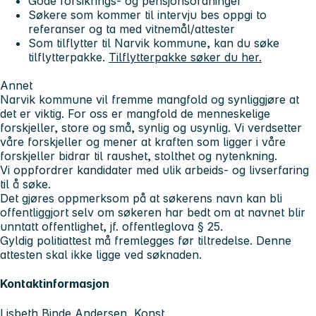
Gode forsikrings- og pensjonsordninger
Søkere som kommer til intervju bes oppgi to
referanser og ta med vitnemål/attester
Som tilflytter til Narvik kommune, kan du søke
tilflytterpakke.
Tilflytterpakke søker du her.
Annet
Narvik kommune vil fremme mangfold og synliggjøre at
det er viktig. For oss er mangfold de menneskelige
forskjeller, store og små, synlig og usynlig. Vi verdsetter
våre forskjeller og mener at kraften som ligger i våre
forskjeller bidrar til raushet, stolthet og nytenkning.
Vi oppfordrer kandidater med ulik arbeids- og livserfaring
til å søke.
Det gjøres oppmerksom på at søkerens navn kan bli
offentliggjort selv om søkeren har bedt om at navnet blir
unntatt offentlighet, jf. offentleglova § 25.
Gyldig politiattest må fremlegges før tiltredelse. Denne
attesten skal ikke ligge ved søknaden.
Kontaktinformasjon
Lisbeth Binde Andersen, Konst