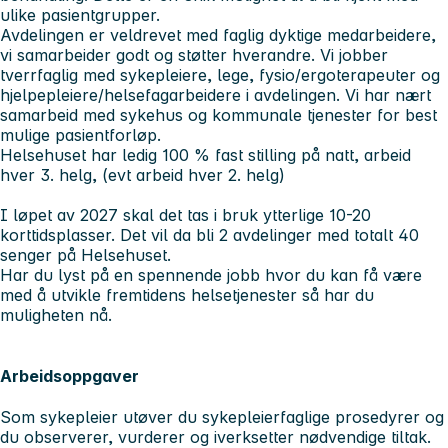
ulike pasientgrupper.
Avdelingen er veldrevet med faglig dyktige medarbeidere,
vi samarbeider godt og støtter hverandre. Vi jobber
tverrfaglig med sykepleiere, lege, fysio/ergoterapeuter og
hjelpepleiere/helsefagarbeidere i avdelingen. Vi har nært
samarbeid med sykehus og kommunale tjenester for best
mulige pasientforløp.
Helsehuset har ledig 100 % fast stilling på natt, arbeid
hver 3. helg, (evt arbeid hver 2. helg)
I løpet av 2027 skal det tas i bruk ytterlige 10-20
korttidsplasser. Det vil da bli 2 avdelinger med totalt 40
senger på Helsehuset.
Har du lyst på en spennende jobb hvor du kan få være
med å utvikle fremtidens helsetjenester så har du
muligheten nå.
Arbeidsoppgaver
Som sykepleier utøver du sykepleierfaglige prosedyrer og
du observerer, vurderer og iverksetter nødvendige tiltak.