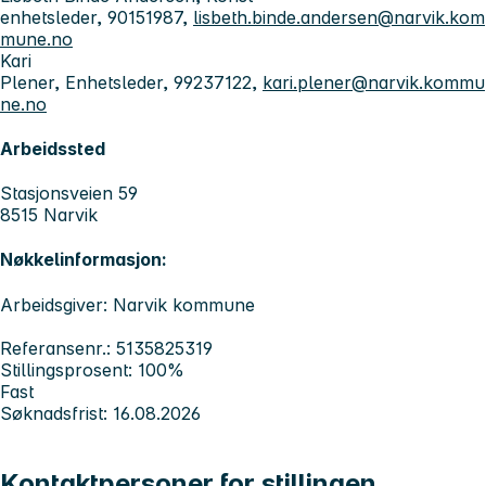
enhetsleder, 90151987,
lisbeth.binde.andersen@narvik.kom
mune.no
Kari
Plener, Enhetsleder, 99237122,
kari.plener@narvik.kommu
ne.no
Arbeidssted
Stasjonsveien 59
8515 Narvik
Nøkkelinformasjon:
Arbeidsgiver: Narvik kommune
Referansenr.: 5135825319
Stillingsprosent: 100%
Fast
Søknadsfrist: 16.08.2026
Kontaktpersoner for stillingen