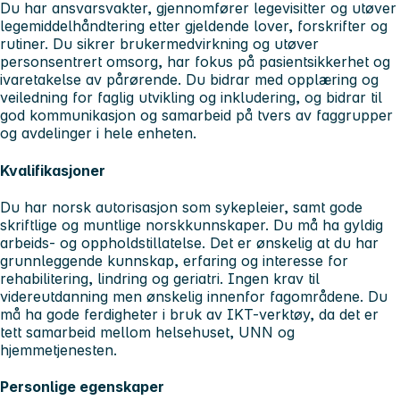
Du har ansvarsvakter, gjennomfører legevisitter og utøver
legemiddelhåndtering etter gjeldende lover, forskrifter og
rutiner. Du sikrer brukermedvirkning og utøver
personsentrert omsorg, har fokus på pasientsikkerhet og
ivaretakelse av pårørende. Du bidrar med opplæring og
veiledning for faglig utvikling og inkludering, og bidrar til
god kommunikasjon og samarbeid på tvers av faggrupper
og avdelinger i hele enheten.
Kvalifikasjoner
Du har norsk autorisasjon som sykepleier, samt gode
skriftlige og muntlige norskkunnskaper. Du må ha gyldig
arbeids- og oppholdstillatelse. Det er ønskelig at du har
grunnleggende kunnskap, erfaring og interesse for
rehabilitering, lindring og geriatri. Ingen krav til
videreutdanning men ønskelig innenfor fagområdene. Du
må ha gode ferdigheter i bruk av IKT-verktøy, da det er
tett samarbeid mellom helsehuset, UNN og
hjemmetjenesten.
Personlige egenskaper