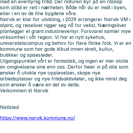
med en eventyrlig fritid. Der naturen byr på en råskap
som alltid er rett i nærheten. Både når du er midt i byen,
eller i en av de fine bygdene våre.
Narvik er klar for utvikling, i 2029 arrangerer Narvik VM i
alpint, og reiselivet rigger seg nå for vekst. Næringslivet
planlegger et grønt industrieventyr. Forsvaret samler mye
virksomhet i vår region. Vi har et nytt sykehus,
universitetscampus og behov for flere flinke folk. Vi er en
kommune som har gode tilbud innen idrett, kultur,
butikker og spisesteder.
Utgangspunktet vårt er fantastisk, og ingen er mer stolte
av omgivelsene sine enn oss. Derfor heier vi på alle som
ønsker å utvikle nye opplevelser, skape nye
arbeidsplasser og nye fritidsaktiviteter, og ikke minst deg
som ønsker å være en del av dette.
Velkommen til Narvik
Nettsted
https://www.narvik.kommune.no/