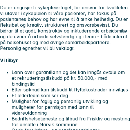
Du er engasjert i sykepleierfaget, tar ansvar for kvaliteten
vi utøver i sykepleien til våre pasienter, har fokus på
pasientenes behov og har evne til å tenke helhetlig. Du er
fleksibel og kreativ, strukturert og ansvarsbevisst. Du
bidrar til et godt, konstruktiv og inkluderende arbeidsmiljø
og du evner å arbeide selvstendig og i team - både internt
på helsehuset og med øvrige samarbeidspartnere.
Personlig egnethet vil bli vektlagt.
Vi tilbyr
Lønn over garantilønn og det kan inngås avtale om
et rekrutteringstilskudd på kr. 50.000,- med
bindingstid
Etter søknad kan tilskudd til flyttekostnader innvilges
Et lederteam som ser deg
Mulighet for faglig og personlig utvikling og
muligheter for permisjon med lønn til
videreutdanning
Bedriftshelsetjeneste og tilbud fra Friskliv og mestring
for ansatte i Narvik kommune