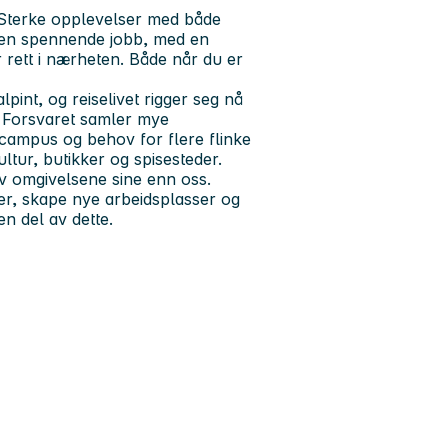
. Sterke opplevelser med både
e en spennende jobb, med en
r rett i nærheten. Både når du er
lpint, og reiselivet rigger seg nå
r. Forsvaret samler mye
tscampus og behov for flere flinke
ltur, butikker og spisesteder.
av omgivelsene sine enn oss.
ser, skape nye arbeidsplasser og
en del av dette.