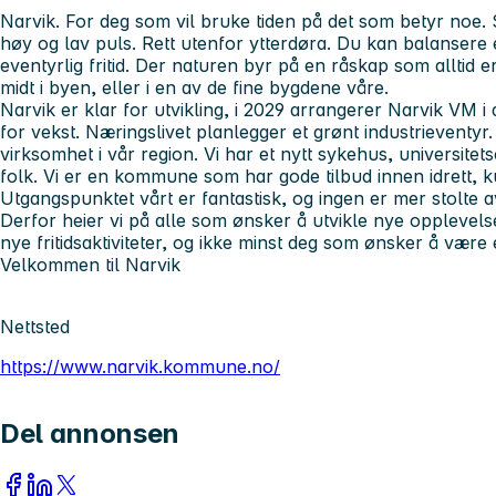
Narvik. For deg som vil bruke tiden på det som betyr noe
høy og lav puls. Rett utenfor ytterdøra. Du kan balanser
eventyrlig fritid. Der naturen byr på en råskap som alltid e
midt i byen, eller i en av de fine bygdene våre.
Narvik er klar for utvikling, i 2029 arrangerer Narvik VM i a
for vekst. Næringslivet planlegger et grønt industrieventy
virksomhet i vår region. Vi har et nytt sykehus, universite
folk. Vi er en kommune som har gode tilbud innen idrett, ku
Utgangspunktet vårt er fantastisk, og ingen er mer stolte 
Derfor heier vi på alle som ønsker å utvikle nye opplevel
nye fritidsaktiviteter, og ikke minst deg som ønsker å være 
Velkommen til Narvik
Nettsted
https://www.narvik.kommune.no/
Del annonsen