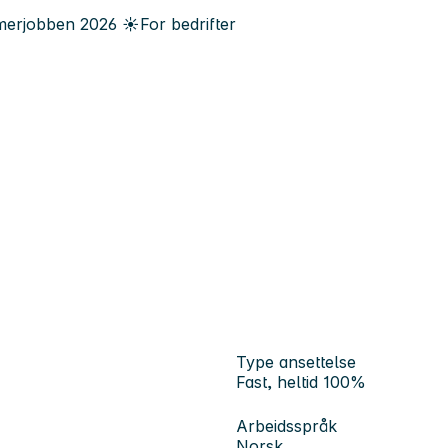
erjobben
2026
☀️
For bedrifter
Type ansettelse
Fast, heltid 100%
Arbeidsspråk
Norsk