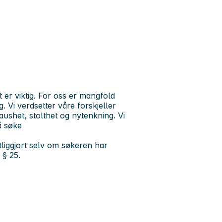
er viktig. For oss er mangfold
. Vi verdsetter våre forskjeller
raushet, stolthet og nytenkning. Vi
å søke
liggjort selv om søkeren har
a § 25.