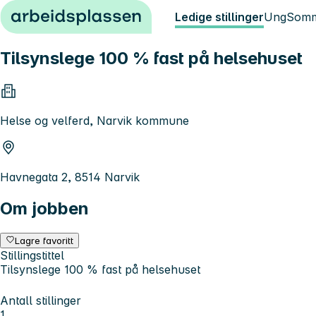
Hopp til innhold
Ledige stillinger
Ung
Somm
Tilsynslege 100 % fast på helsehuset
Helse og velferd, Narvik kommune
Havnegata 2, 8514 Narvik
Om jobben
Lagre favoritt
Stillingstittel
Tilsynslege 100 % fast på helsehuset
Antall stillinger
1