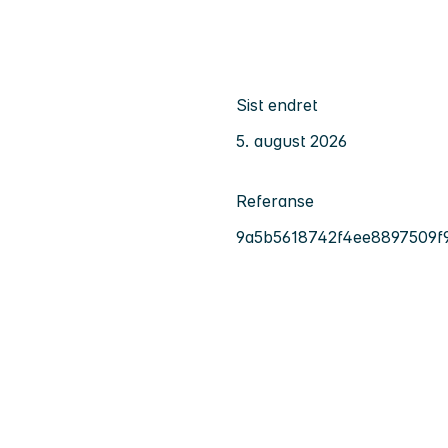
Sist endret
5. august 2026
Referanse
9a5b5618742f4ee8897509f9