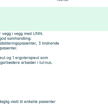
er vegg i vegg med UNN.
l god samhandling.
biliteringspasienter, 3 lindrende
pasienter.
apeut og 1 ergoterapeut som
garbeidere arbeider i turnus.
lig visitt til enkelte pasienter