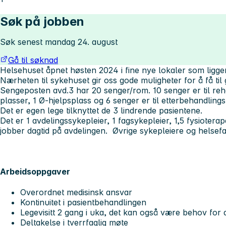
Søk på jobben
Søk senest mandag 24. august
Gå til søknad
Helsehuset åpnet høsten 2024 i fine nye lokaler som ligg
Nærheten til sykehuset gir oss gode muligheter for å få ti
Sengeposten avd.3 har 20 senger/rom. 10 senger er til reha
plasser, 1 Ø-hjelpsplass og 6 senger er til etterbehandlings
Det er egen lege tilknyttet de 3 lindrende pasientene.
Det er 1 avdelingssykepleier, 1 fagsykepleier, 1,5 fysioter
jobber dagtid på avdelingen. Øvrige sykepleiere og helsefa
Arbeidsoppgaver
Overordnet medisinsk ansvar
Kontinuitet i pasientbehandlingen
Legevisitt 2 gang i uka, det kan også være behov for dag
Deltakelse i tverrfaglig møte