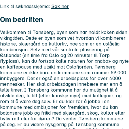
Link til søknadsskjema:
Søk her
Om bedriften
Velkommen til Tønsberg, byen som har holdt koken siden
vikingtiden. Dette er byen som vet hvordan vi kombinerer
historie, skjærgård og kulturliv, noe som er en uslåelig
kombinasjon. Selv med vår sentrale plassering på
Østlandet (en time fra Oslo og 20 minutter til Torp
flyplass), kan du fortsatt kalle naturen for «nabo» og nyte
en kaffepause med utsikt mot Oslofjorden. Tønsberg
kommune er ikke bare en kommune som rommer 59 000
innbyggere. Det er også en arbeidsplass for over 4000
mennesker. Her skal arbeidsdagen innebære mer enn å
telle timer. I Tønsberg kommune har du mulighet til å
utvikle deg, le litt (eller kanskje mye) med kollegaer, og
rom til å være deg selv. Er du klar for å jobbe i en
kommune med ambisjoner for fremtiden, hvor du kan
balansere jobb og fritid med skjærgård, skog, kultur eller
byliv rett utenfor døren? Da venter Tønsberg kommune
på deg. Er du videre nysgjerrig på Tønsberg kommune