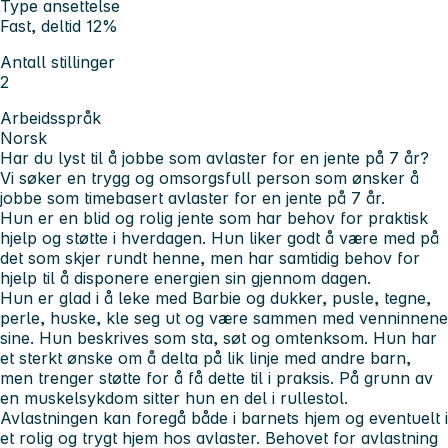
Type ansettelse
Fast, deltid 12%
Antall stillinger
2
Arbeidsspråk
Norsk
Har du lyst til å jobbe som avlaster for en jente på 7 år?
Vi søker en trygg og omsorgsfull person som ønsker å
jobbe som timebasert avlaster for en jente på 7 år.
Hun er en blid og rolig jente som har behov for praktisk
hjelp og støtte i hverdagen. Hun liker godt å være med på
det som skjer rundt henne, men har samtidig behov for
hjelp til å disponere energien sin gjennom dagen.
Hun er glad i å leke med Barbie og dukker, pusle, tegne,
perle, huske, kle seg ut og være sammen med venninnene
sine. Hun beskrives som sta, søt og omtenksom. Hun har
et sterkt ønske om å delta på lik linje med andre barn,
men trenger støtte for å få dette til i praksis. På grunn av
en muskelsykdom sitter hun en del i rullestol.
Avlastningen kan foregå både i barnets hjem og eventuelt i
et rolig og trygt hjem hos avlaster. Behovet for avlastning