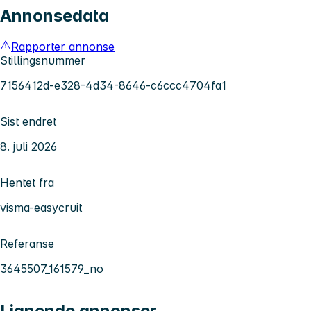
Annonsedata
Rapporter annonse
Stillingsnummer
7156412d-e328-4d34-8646-c6ccc4704fa1
Sist endret
8. juli 2026
Hentet fra
visma-easycruit
Referanse
3645507_161579_no
Lignende annonser