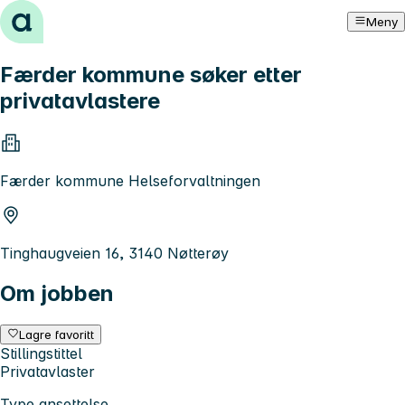
Hopp til innhold
Meny
Færder kommune søker etter
privatavlastere
Færder kommune Helseforvaltningen
Tinghaugveien 16, 3140 Nøtterøy
Om jobben
Lagre favoritt
Stillingstittel
Privatavlaster
Type ansettelse