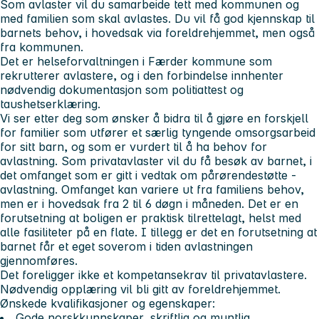
Som avlaster vil du samarbeide tett med kommunen og
med familien som skal avlastes. Du vil få god kjennskap til
barnets behov, i hovedsak via foreldrehjemmet, men også
fra kommunen.
Det er helseforvaltningen i Færder kommune som
rekrutterer avlastere, og i den forbindelse innhenter
nødvendig dokumentasjon som politiattest og
taushetserklæring.
Vi ser etter deg som ønsker å bidra til å gjøre en forskjell
for familier som utfører et særlig tyngende omsorgsarbeid
for sitt barn, og som er vurdert til å ha behov for
avlastning. Som privatavlaster vil du få besøk av barnet, i
det omfanget som er gitt i vedtak om pårørendestøtte -
avlastning. Omfanget kan variere ut fra familiens behov,
men er i hovedsak fra 2 til 6 døgn i måneden. Det er en
forutsetning at boligen er praktisk tilrettelagt, helst med
alle fasiliteter på en flate. I tillegg er det en forutsetning at
barnet får et eget soverom i tiden avlastningen
gjennomføres.
Det foreligger ikke et kompetansekrav til privatavlastere.
Nødvendig opplæring vil bli gitt av foreldrehjemmet.
Ønskede kvalifikasjoner og egenskaper:
Gode norskkunnskaper, skriftlig og muntlig.