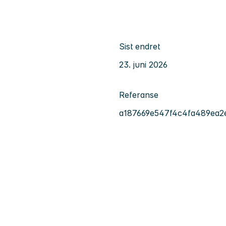
Sist endret
23. juni 2026
Referanse
a187669e547f4c4fa489ea2