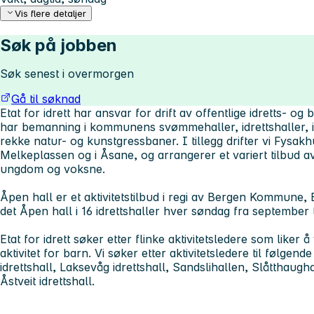
Vis flere detaljer
Søk på jobben
Søk senest i overmorgen
Gå til søknad
Etat for idrett har ansvar for drift av offentlige idretts- 
har bemanning i kommunens svømmehaller, idrettshaller, is
rekke natur- og kunstgressbaner. I tillegg drifter vi Fysak
Melkeplassen og i Åsane, og arrangerer et variert tilbud av t
ungdom og voksne.
Åpen hall er et aktivitetstilbud i regi av Bergen Kommune, E
det Åpen hall i 16 idrettshaller hver søndag fra september t
Etat for idrett søker etter flinke aktivitetsledere som liker å 
aktivitet for barn. Vi søker etter aktivitetsledere til følge
idrettshall, Laksevåg idrettshall, Sandslihallen, Slåtthaugha
Åstveit idrettshall.