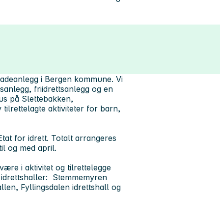
og badeanlegg i Bergen kommune. Vi
anlegg, friidrettsanlegg og en
hus på Slettebakken,
ilrettelagte aktiviteter for barn,
tat for idrett. Totalt arrangeres
il og med april.
være i aktivitet og tilrettelegge
nde idrettshaller: Stemmemyren
llen, Fyllingsdalen idrettshall og