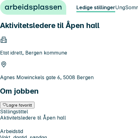
Hopp til innhold
Ledige stillinger
Ung
Somm
Aktivitetsledere til Åpen hall
Etat idrett, Bergen kommune
Agnes Mowinckels gate 6, 5008 Bergen
Om jobben
Lagre favoritt
Stillingstittel
Aktivitetsledere til Åpen hall
Arbeidstid
Vakt, dagtid, søndag