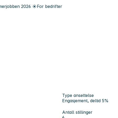
erjobben
2026
☀️
For bedrifter
Type ansettelse
Engasjement, deltid 5%
Antall stillinger
6