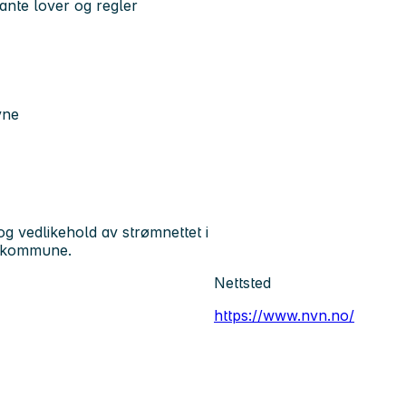
ante lover og regler
vne
og vedlikehold av strømnettet i
 kommune.
Nettsted
https://www.nvn.no/