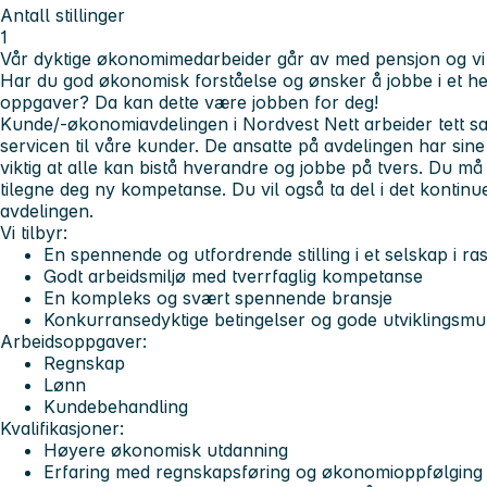
Antall stillinger
1
Vår dyktige økonomimedarbeider går av med pensjon og vi 
Har du god økonomisk forståelse og ønsker å jobbe i et hek
oppgaver?
Da kan dette være jobben for deg!
Kunde/-økonomiavdelingen i Nordvest Nett arbeider tett s
servicen til våre kunder. De ansatte på avdelingen har si
viktig at alle kan bistå hverandre og jobbe på tvers. Du må
tilegne deg ny kompetanse. Du vil også ta del i det kontinu
avdelingen.
Vi tilbyr:
En spennende og utfordrende stilling i et selskap i ras
Godt arbeidsmiljø med tverrfaglig kompetanse
En kompleks og svært spennende bransje
Konkurransedyktige betingelser og gode utviklingsmul
Arbeidsoppgaver:
Regnskap
Lønn
Kundebehandling
Kvalifikasjoner:
Høyere økonomisk utdanning
Erfaring med regnskapsføring og økonomioppfølging