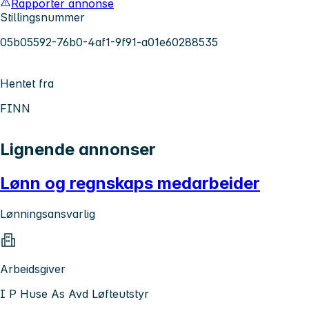
Rapporter annonse
Stillingsnummer
05b05592-76b0-4af1-9f91-a01e60288535
Hentet fra
FINN
Lignende annonser
Lønn og regnskaps medarbeider
Lønningsansvarlig
Arbeidsgiver
I P Huse As Avd Løfteutstyr