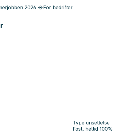
erjobben
2026
☀️
For bedrifter
r
Type ansettelse
Fast, heltid 100%