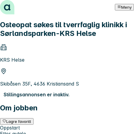
Hopp til innhold
Meny
Osteopat søkes til tverrfaglig klinikk i
Sørlandsparken-KRS Helse
KRS Helse
Skibåsen 35F, 4636 Kristiansand S
Stillingsannonsen er inaktiv.
Om jobben
Lagre favoritt
Oppstart
Etter avtale