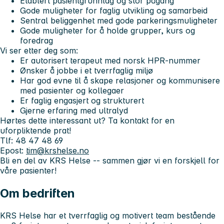
Etablert pasientgrunnlag og stor pågang
Gode muligheter for faglig utvikling og samarbeid
Sentral beliggenhet med gode parkeringsmuligheter
Gode muligheter for å holde grupper, kurs og
foredrag
Vi ser etter deg som:
Er autorisert terapeut med norsk HPR-nummer
Ønsker å jobbe i et tverrfaglig miljø
Har god evne til å skape relasjoner og kommunisere
med pasienter og kollegaer
Er faglig engasjert og strukturert
Gjerne erfaring med ultralyd
Hørtes dette interessant ut? Ta kontakt for en
uforpliktende prat!
Tlf: 48 47 48 69
Epost:
tim@krshelse.no
Bli en del av KRS Helse -- sammen gjør vi en forskjell for
våre pasienter!
Om bedriften
KRS Helse har et tverrfaglig og motivert team bestående