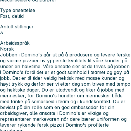
Type ansettelse
Fast, deltid
Antall stillinger
3
Arbeidsspråk
Norsk
Jobben i Domino's går ut på å produsere og levere ferske
og varme pizzaer av ypperste kvalitets til våre kunder på
under en halvtime. Våre ansatte sier at de trives på jobben
i Domino's fordi det er et godt samhold i teamet og gøy på
jobb. Det er til tider veldig hektisk med masse kunder og
høyt trykk og derfor ser vi etter deg som trives med tempo
og hektiske dager. Du er utadvendt og liker å jobbe med
mennesker, for Domino's handler om mennesker både
med tanke på samarbeid i team og i kundekontakt. Du er
bevisst på din rolle som en god ambassadør for din
arbeidsgiver, alle ansatte i Domino's er viktige og
representerer merkevaren når dere bærer uniformen og
leverer rykende fersk pizza i Domino's profilerte
kjøretøyer.