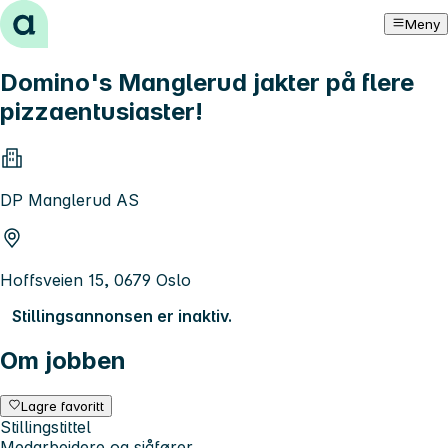
Hopp til innhold
Meny
Domino's Manglerud jakter på flere
pizzaentusiaster!
DP Manglerud AS
Hoffsveien 15, 0679 Oslo
Stillingsannonsen er inaktiv.
Om jobben
Lagre favoritt
Stillingstittel
Medarbeidere og sjåfører