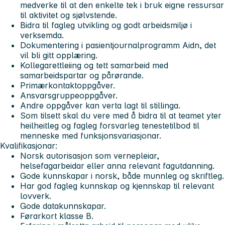
medverke til at den enkelte tek i bruk eigne ressursar
til aktivitet og sjølvstende.
Bidra til fagleg utvikling og godt arbeidsmiljø i
verksemda.
Dokumentering i pasientjournalprogramm Aidn, det
vil bli gitt opplæring.
Kollegarettleiing og tett samarbeid med
samarbeidspartar og pårørande.
Primærkontaktoppgåver.
Ansvarsgruppeoppgåver.
Andre oppgåver kan verta lagt til stillinga.
Som tilsett skal du vere med å bidra til at teamet yter
heilheitleg og fagleg forsvarleg tenestetilbod til
menneske med funksjonsvariasjonar.
Kvalifikasjonar:
Norsk autorisasjon som vernepleiar,
helsefagarbeidar eller anna relevant fagutdanning.
Gode kunnskapar i norsk, både munnleg og skriftleg.
Har god fagleg kunnskap og kjennskap til relevant
lovverk.
Gode datakunnskapar.
Førarkort klasse B.