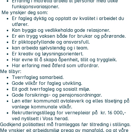
Erfaring i målretta arbeid til personar med ulike
funksjonsvariasjoner.
Me ynskjer deg som:
Er fagleg dyktig og opptatt av kvalitet i arbeidet du
utfører.
Kan byggja og vedlikehalda gode relasjoner.
Er ein trygg vaksen både for brukar og pårørande.
Er pliktoppfyllande og ansvarsfull.
kan arbeida sjølvstendig og i team.
Er kreativ og løysningsorientert.
Har evne til å skapa åpenheit, tillit og tryggleik.
Har erfaring med åtferd som utfordrar.
Me tilbyr:
Tverrfagleg samarbeid.
Gode vilkår for fagleg utvikling.
Eit godt tverrfagleg og sosialt miljø.
Gode forsikrings- og pensjonsordningar.
Løn etter kommunalt avtaleverk og elles tilsetjing på
vanlege kommunale vilkår.
Rekrutteringstillegg for vernepleiar på kr. 16 000,-
ved nytilsett i Voss herad.
Godkjend politiattest må framleggas før tiltreding i stillinga.
Me ynskjer eit arbeidsmiljø prega av mangfald, og at våre