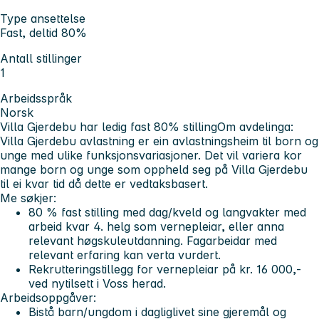
Type ansettelse
Fast, deltid 80%
Antall stillinger
1
Arbeidsspråk
Norsk
Villa Gjerdebu har ledig fast 80% stilling
Om avdelinga:
Villa Gjerdebu avlastning er ein avlastningsheim til born og
unge med ulike funksjonsvariasjoner. Det vil variera kor
mange born og unge som oppheld seg på Villa Gjerdebu
til ei kvar tid då dette er vedtaksbasert.
Me søkjer:
80 % fast stilling med dag/kveld og langvakter med
arbeid kvar 4. helg som vernepleiar, eller anna
relevant høgskuleutdanning. Fagarbeidar med
relevant erfaring kan verta vurdert.
Rekrutteringstillegg for vernepleiar på kr. 16 000,-
ved nytilsett i Voss herad.
Arbeidsoppgåver:
Bistå barn/ungdom i dagliglivet sine gjeremål og