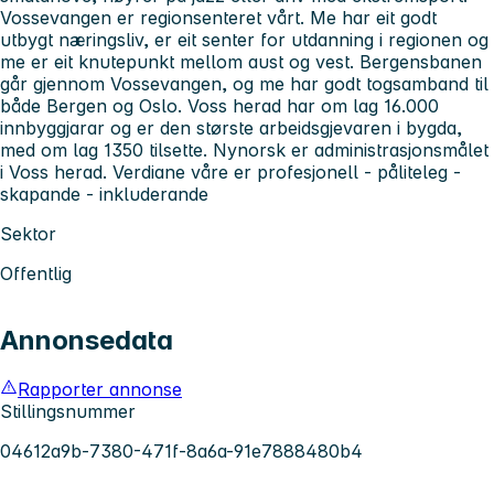
Vossevangen er regionsenteret vårt. Me har eit godt
utbygt næringsliv, er eit senter for utdanning i regionen og
me er eit knutepunkt mellom aust og vest. Bergensbanen
går gjennom Vossevangen, og me har godt togsamband til
både Bergen og Oslo. Voss herad har om lag 16.000
innbyggjarar og er den største arbeidsgjevaren i bygda,
med om lag 1350 tilsette. Nynorsk er administrasjonsmålet
i Voss herad. Verdiane våre er profesjonell - påliteleg -
skapande - inkluderande
Sektor
Offentlig
Annonsedata
Rapporter annonse
Stillingsnummer
04612a9b-7380-471f-8a6a-91e7888480b4