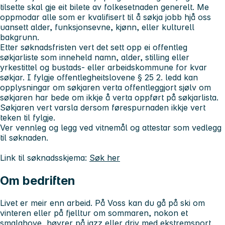
tilsette skal gje eit bilete av folkesetnaden generelt. Me
oppmodar alle som er kvalifisert til å søkja jobb hjå oss
uansett alder, funksjonsevne, kjønn, eller kulturell
bakgrunn.
Etter søknadsfristen vert det sett opp ei offentleg
søkjarliste som inneheld namn, alder, stilling eller
yrkestittel og bustads- eller arbeidskommune for kvar
søkjar. I fylgje offentlegheitslovene § 25 2. ledd kan
opplysningar om søkjaren verta offentleggjort sjølv om
søkjaren har bede om ikkje å verta oppført på søkjarlista.
Søkjaren vert varsla dersom førespurnaden ikkje vert
teken til fylgje.
Ver vennleg og legg ved vitnemål og attestar som vedlegg
til søknaden.
Link til søknadsskjema:
Søk her
Om bedriften
Livet er meir enn arbeid. På Voss kan du gå på ski om
vinteren eller på fjelltur om sommaren, nokon et
smalahove, høyrer på jazz eller driv med ekstremsport.