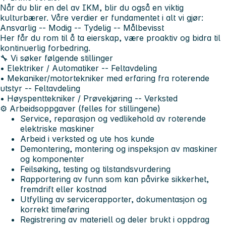
Når du blir en del av IKM, blir du også en viktig
kulturbærer. Våre verdier er fundamentet i alt vi gjør:
Ansvarlig -- Modig -- Tydelig -- Målbevisst
Her får du rom til å ta eierskap, være proaktiv og bidra til
kontinuerlig forbedring.
🔧 Vi søker følgende stillinger
• Elektriker / Automatiker -- Feltavdeling
• Mekaniker/motortekniker med erfaring fra roterende
utstyr -- Feltavdeling
• Høyspenttekniker / Prøvekjøring -- Verksted
⚙️ Arbeidsoppgaver (felles for stillingene)
Service, reparasjon og vedlikehold av roterende
elektriske maskiner
Arbeid i verksted og ute hos kunde
Demontering, montering og inspeksjon av maskiner
og komponenter
Feilsøking, testing og tilstandsvurdering
Rapportering av funn som kan påvirke sikkerhet,
fremdrift eller kostnad
Utfylling av servicerapporter, dokumentasjon og
korrekt timeføring
Registrering av materiell og deler brukt i oppdrag