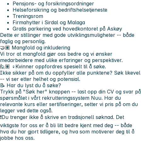
Pensjons- og forsikringsordninger
Helseforsikring og bedriftshelsetjeneste
Treningsrom
Firmahytter i Sirdal og Malaga
Gratis parkering ved hovedkontoret på Askøy
Dette er stillinger med gode utviklingsmuligheter -- både
faglig og personlig.
🤝🏽 Mangfold og inkludering
Vi tror at mangfold gjør oss bedre og vi ønsker
medarbeidere med ulike erfaringer og perspektiver.
🙋🏽 ♀️Kvinner oppfordres spesielt til å søke.
Ikke sikker på om du oppfyller alle punktene? Søk likevel
-- vi ser etter helhet og potensial.
📝 Har du lyst du å søke?
Trykk på "Søk her" knappen -- last opp din CV og svar på
spørsmålet i vårt rekrutteringssystem Nuu. Har du
relevante kurs eller sertifiseringer, setter vi pris på om du
legger ved dette også.
❗️Du trenger ikke å skrive en tradisjonell søknad. Det
viktigste for oss er å bli litt bedre kjent med deg -- både
hva du har gjort tidligere, og hva som motiverer deg til å
jobbe hos oss.