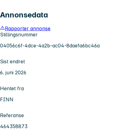
Annonsedata
Rapporter annonse
Stillingsnummer
04056c6f-4dce-4a2b-ac04-8dae1a6bc46a
Sist endret
6. juni 2026
Hentet fra
FINN
Referanse
464358873