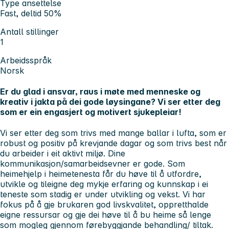
Type ansettelse
Fast, deltid 50%
Antall stillinger
1
Arbeidsspråk
Norsk
Er du glad i ansvar, raus i møte med menneske og
kreativ i jakta på dei gode løysingane? Vi ser etter deg
som er ein engasjert og motivert sjukepleiar!
Vi ser etter deg som trivs med mange ballar i lufta, som er
robust og positiv på krevjande dagar og som trivs best når
du arbeider i eit aktivt miljø. Dine
kommunikasjon/samarbeidsevner er gode. Som
heimehjelp i heimetenesta får du høve til å utfordre,
utvikle og tileigne deg mykje erfaring og kunnskap i ei
teneste som stadig er under utvikling og vekst. Vi har
fokus på å gje brukaren god livskvalitet, oppretthalde
eigne ressursar og gje dei høve til å bu heime så lenge
som mogleg gjennom førebyggjande behandling/ tiltak.