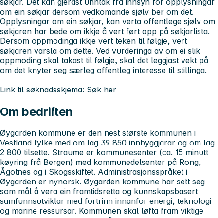
søkjar. Det kan gjerast unntak frå innsyn for opplysningar
om ein søkjar dersom vedkomande sjølv ber om det.
Opplysningar om ein søkjar, kan verta offentlege sjølv om
søkjaren har bede om ikkje å vert ført opp på søkjarlista.
Dersom oppmodinga ikkje vert teken til følgje, vert
søkjaren varsla om dette. Ved vurderinga av om ei slik
oppmoding skal takast til følgje, skal det leggjast vekt på
om det knyter seg særleg offentleg interesse til stillinga.
Link til søknadsskjema:
Søk her
Om bedriften
Øygarden kommune er den nest største kommunen i
Vestland fylke med om lag 39 850 innbyggjarar og om lag
2 800 tilsette. Straume er kommunesenter (ca. 15 minutt
køyring frå Bergen) med kommunedelsenter på Rong,
Ågotnes og i Skogsskiftet. Administrasjonsspråket i
Øygarden er nynorsk. Øygarden kommune har sett seg
som mål å vera ein framtidsretta og kunnskapsbasert
samfunnsutviklar med fortrinn innanfor energi, teknologi
og marine ressursar. Kommunen skal løfta fram viktige