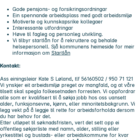
Gode pensjons- og forsikringsordningar
Ein spennande arbeidsplass med godt arbeidsmiljø
Motiverte og kunnskapsrike kollegaer
Interessante utfordringar
Høve til fagleg og personleg utvikling.
Vi tilbyr startlån for å rekruttere og behalde
helsepersonell. Sjå kommunens heimeside for meir
informasjon om
Startlån
Kontakt:
Ass einingsleiar Kate S Løland, tlf
56160502 / 950 71 121
Vi ynskjer eit arbeidsmiljø preget av mangfald, og at våre
tilsett skal spegla folkesetnaden forresten. Vi oppfordrar
alle som er kvalifisert til å søkja jobb hos oss uansett
alder, funksjonsevne, kjønn, eller minoritetsbakgrunn. Vi
legg vekt på å leggje til rette for arbeidsforholda dersom
du har behov for det.
Etter utløpet til søknadsfristen, vert det sett opp ei
offentleg søkjarliste med namn, alder, stilling eller
yrkestittel og bustads- eller arbeidskommune for kvar