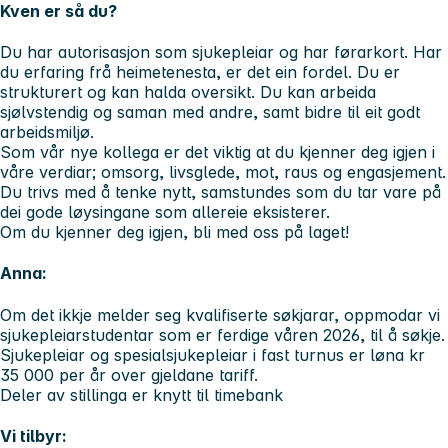
Kven er så du?
Du har autorisasjon som sjukepleiar og har førarkort. Har
du erfaring frå heimetenesta, er det ein fordel. Du er
strukturert og kan halda oversikt. Du kan arbeida
sjølvstendig og saman med andre, samt bidre til eit godt
arbeidsmiljø.
Som vår nye kollega er det viktig at du kjenner deg igjen i
våre verdiar;
omsorg, livsglede, mot, raus og engasjement
.
Du trivs med å tenke nytt, samstundes som du tar vare på
dei gode løysingane som allereie eksisterer.
Om du kjenner deg igjen, bli med oss på laget!
Anna:
Om det ikkje melder seg kvalifiserte søkjarar, oppmodar vi
sjukepleiarstudentar som er ferdige våren 2026, til å søkje.
Sjukepleiar og spesialsjukepleiar i fast turnus er løna kr
35 000 per år over gjeldane tariff.
Deler av stillinga er knytt til timebank
Vi tilbyr: