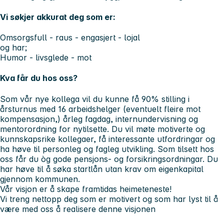
Vi søkjer akkurat deg som er:
Omsorgsfull - raus - engasjert - lojal
og har;
Humor - livsglede - mot
Kva får du hos oss?
Som vår nye kollega vil du kunne få 90% stilling i
årsturnus med 16 arbeidshelger (eventuelt fleire mot
kompensasjon,) årleg fagdag, internundervisning og
mentorordning for nytilsette. Du vil møte motiverte og
kunnskapsrike kollegaer, få interessante utfordringar og
ha høve til personleg og fagleg utvikling. Som tilsett hos
oss får du òg gode pensjons- og forsikringsordningar. Du
har høve til å søka startlån utan krav om eigenkapital
gjennom kommunen.
Vår visjon er å skape framtidas heimeteneste!
Vi treng nettopp deg som er motivert og som har lyst til å
være med oss å realisere denne visjonen