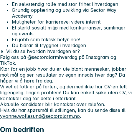
En selvstendig rolle med stor frihet i hverdagen
Grundig opplæring og utvikling via Sector Way
Academy
Muligheter for karrierevei videre internt
Et sterkt sosialt miljø med konkurranser, samlinger
og events
En jobb som faktisk betyr noe!
Du bidrar til trygghet i hverdagen
📱 Vil du se hvordan hverdagen er?
Følg oss på @sectoralarmhverdag på Instagram og
TikTok.
Klar for en jobb hvor du er ute blant mennesker, jobber
mot mål og ser resultater av egen innsats hver dag? Da
håper vi å høre fra deg.
Vi vet at folk er på farten, og dermed ikke har CV-en lett
tilgjengelig. Ingen problem! Du kan enkelt søke uten CV, vi
kontakter deg for dette i etterkant.
Aktuelle kandidater blir kontaktet over telefon.
Hvis du har spørsmål til stillingen, kan du sende disse til
yvonne.wollesund@sectoralarm.no
.
Om bedriften