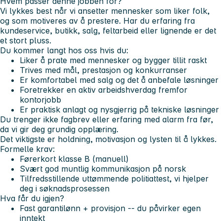
Hvem passer denne jobben for?
Vi lykkes best når vi ansetter mennesker som liker folk,
og som motiveres av å prestere. Har du erfaring fra
kundeservice, butikk, salg, feltarbeid eller lignende er det
et stort pluss.
Du kommer langt hos oss hvis du:
Liker å prate med mennesker og bygger tillit raskt
Trives med mål, prestasjon og konkurranser
Er komfortabel med salg og det å anbefale løsninger
Foretrekker en aktiv arbeidshverdag fremfor
kontorjobb
Er praktisk anlagt og nysgjerrig på tekniske løsninger
Du trenger ikke fagbrev eller erfaring med alarm fra før,
da vi gir deg grundig opplæring.
Det viktigste er holdning, motivasjon og lysten til å lykkes.
Formelle krav:
Førerkort klasse B (manuell)
Svært god muntlig kommunikasjon på norsk
Tilfredsstillende uttømmende politiattest, vi hjelper
deg i søknadsprosessen
Hva får du igjen?
Fast garantilønn + provisjon -- du påvirker egen
inntekt