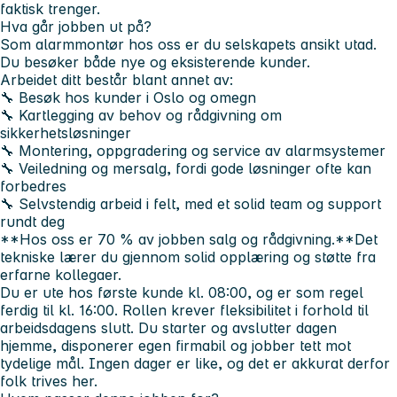
faktisk trenger.
Hva går jobben ut på?
Som alarmmontør hos oss er du selskapets ansikt utad.
Du besøker både nye og eksisterende kunder.
Arbeidet ditt består blant annet av:
🔧 Besøk hos kunder i Oslo og omegn
🔧 Kartlegging av behov og rådgivning om
sikkerhetsløsninger
🔧 Montering, oppgradering og service av alarmsystemer
🔧 Veiledning og mersalg, fordi gode løsninger ofte kan
forbedres
🔧 Selvstendig arbeid i felt, med et solid team og support
rundt deg
**Hos oss er 70 % av jobben salg og rådgivning.**Det
tekniske lærer du gjennom solid opplæring og støtte fra
erfarne kollegaer.
Du er ute hos første kunde kl. 08:00, og er som regel
ferdig til kl. 16:00. Rollen krever fleksibilitet i forhold til
arbeidsdagens slutt. Du starter og avslutter dagen
hjemme, disponerer egen firmabil og jobber tett mot
tydelige mål. Ingen dager er like, og det er akkurat derfor
folk trives her.