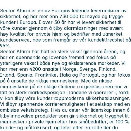
Sector Alarm er en av Europas ledende leverandører av
sikkerhet, og har mer enn 730 000 fornøyde og trygge
kunder i Europa. I over 30 år har vi levert sikkerhet til
våre kunder gjennom å tilby alarmløsninger med svært
høy kvalitet for private hjem og bedrifter med utmerket
kundeservice, noe som fremgår av vår kundetilfredshet på
95%.
Sector Alarm har hatt en sterk vekst gjennom årene, og
har en spennende og lovende fremtid med fokus på
ytterligere vekst i både nye og eksisterende markeder. Vi
har mer enn 4200 ansatte i Norge, Sverige, Finland,
Irland, Spania, Frankrike, Italia og Portugal, og har fokus
på å ansette de riktige menneskene. Med de riktige
menneskene på de riktige stedene i organisasjonen har vi
tatt en sterk markedsposisjon i landene vi opererer i, fordi
vi kan tilby våre kunder toppmoderne sikkerhetsløsninger.
Vi tilbyr spennende karrieremuligheter i et selskap med en
ambisiøs vekststrategi. Hvis du deler vår lidenskap innen å
tilby innovative produkter som gir sikkerhet og trygghet til
mennesker i private hjem eller hos småbedrifter, er 100 %
kunde- og målfokusert, og leter etter en rolle der du