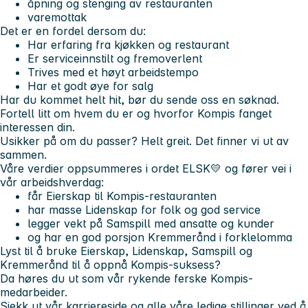
åpning og stenging av restauranten
varemottak
Det er en fordel dersom du:
Har erfaring fra kjøkken og restaurant
Er serviceinnstilt og fremoverlent
Trives med et høyt arbeidstempo
Har et godt øye for salg
Har du kommet helt hit, bør du sende oss en søknad.
Fortell litt om hvem du er og hvorfor Kompis fanget
interessen din.
Usikker på om du passer? Helt greit. Det finner vi ut av
sammen.
Våre verdier oppsummeres i ordet
ELSK💛
og fører vei i
vår arbeidshverdag:
får
E
ierskap til Kompis-restauranten
har masse
L
idenskap for folk og god service
legger vekt på
S
amspill med ansatte og kunder
og har en god porsjon
K
remmerånd i forklelomma
Lyst til å bruke
E
ierskap,
L
idenskap,
S
amspill og
K
remmerånd til å oppnå Kompis-suksess?
Da høres du ut som vår rykende ferske Kompis-
medarbeider.
Sjekk ut vår
karriereside
og alle våre
ledige stillinger
ved å