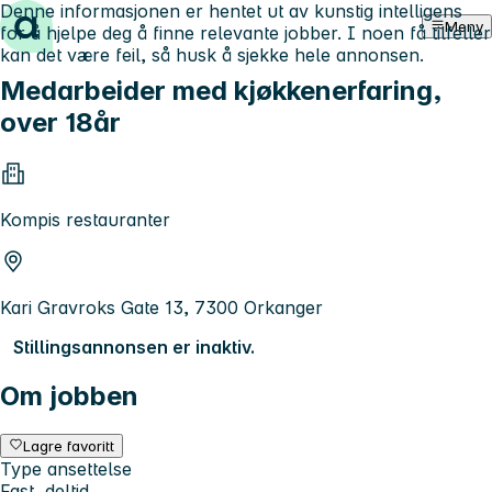
Denne informasjonen er hentet ut av kunstig intelligens
Hopp til innhold
Meny
for å hjelpe deg å finne relevante jobber. I noen få tilfeller
kan det være feil, så husk å sjekke hele annonsen.
Medarbeider med kjøkkenerfaring,
over 18år
Kompis restauranter
Kari Gravroks Gate 13, 7300 Orkanger
Stillingsannonsen er inaktiv.
Om jobben
Lagre favoritt
Type ansettelse
Fast, deltid