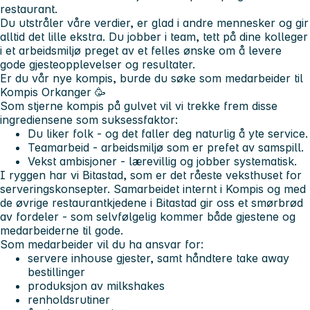
restaurant.
Du utstråler våre verdier, er glad i andre mennesker og gir
alltid det lille ekstra. Du jobber i team, tett på dine kolleger
i et arbeidsmiljø preget av et felles ønske om å levere
gode gjesteopplevelser og resultater.
Er du vår nye kompis, burde du søke som medarbeider til
Kompis Orkanger
🥳
Som stjerne kompis på gulvet vil vi trekke frem disse
ingrediensene som suksessfaktor:
Du liker folk
- og det faller deg naturlig å yte service.
Teamarbeid
- arbeidsmiljø som er prefet av samspill.
Vekst ambisjoner
- lærevillig og jobber systematisk.
I ryggen har vi Bitastad, som er det
råeste veksthuset for
serveringskonsepter.
Samarbeidet internt i Kompis og med
de øvrige restaurantkjedene i Bitastad gir oss et smørbrød
av fordeler - som selvfølgelig kommer både gjestene og
medarbeiderne til gode.
Som medarbeider vil du ha ansvar for:
servere inhouse gjester, samt håndtere take away
bestillinger
produksjon av milkshakes
renholdsrutiner