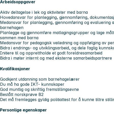
Arbeidsoppgaver
Aktiv deltagelse i lek og aktiviteter med barna
Hovedansvar for planlegging, gjennomføring, dokumentasjo
Medansvar for planlegging, gjennomføring og evaluering av
barnehagen
Planlegge og gjennomføre matlagingsgrupper og lage mål
sammen med barna
Medansvar for pedagogisk veiledning og oppfølging av pe
Bidra i endrings- og utviklingsarbeid, og dele faglig kunn
Initiere til og opprettholde et godt foreldresamarbeid
Bidra i møter internt og med eksterne samarbeidspartnere
Kvalifikasjoner
Godkjent utdanning som barnehagelærer
Du må ha gode IKT- kunnskaper
God muntlig og skriftlig fremstillingsevne
Bestått norskprøve B2
Det må fremlegges gyldig politiattest for å kunne tiltre still
Personlige egenskaper