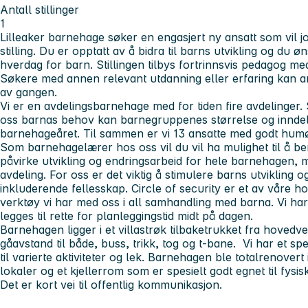
Antall stillinger
1
Lilleaker barnehage søker en engasjert ny ansatt som vil
stilling. Du er opptatt av å bidra til barns utvikling og du
hverdag for barn. Stillingen tilbys fortrinnsvis pedagog 
Søkere med annen relevant utdanning eller erfaring kan an
av gangen.
Vi er en avdelingsbarnehage med for tiden fire avdelinger. S
oss barnas behov kan barnegruppenes størrelse og inndel
barnehageåret. Til sammen er vi 13 ansatte med godt hum
Som barnehagelærer hos oss vil du vil ha mulighet til å b
påvirke utvikling og endringsarbeid for hele barnehagen, me
avdeling. For oss er det viktig å stimulere barns utvikling o
inkluderende fellesskap. Circle of security er et av våre 
verktøy vi har med oss i all samhandling med barna. Vi har
legges til rette for planleggingstid midt på dagen.
Barnehagen ligger i et villastrøk tilbaketrukket fra hovedve
gåavstand til både, buss, trikk, tog og t-bane. Vi har et
til varierte aktiviteter og lek. Barnehagen ble totalrenovert 
lokaler og et kjellerrom som er spesielt godt egnet til fys
Det er kort vei til offentlig kommunikasjon.