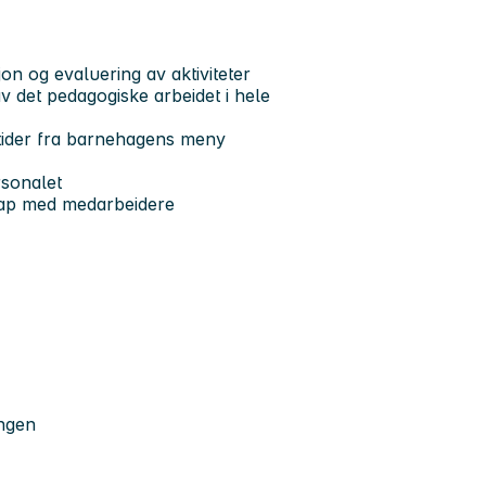
n og evaluering av aktiviteter
 det pedagogiske arbeidet i hele
tider fra barnehagens meny
rsonalet
skap med medarbeidere
ingen