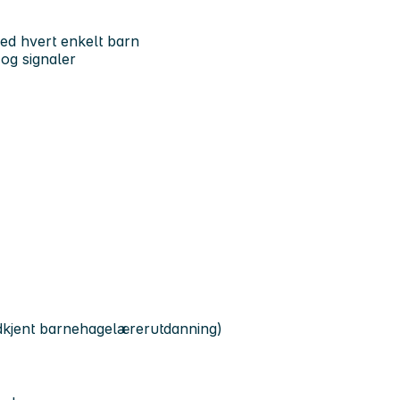
med hvert enkelt barn
 og signaler
odkjent barnehagelærerutdanning)