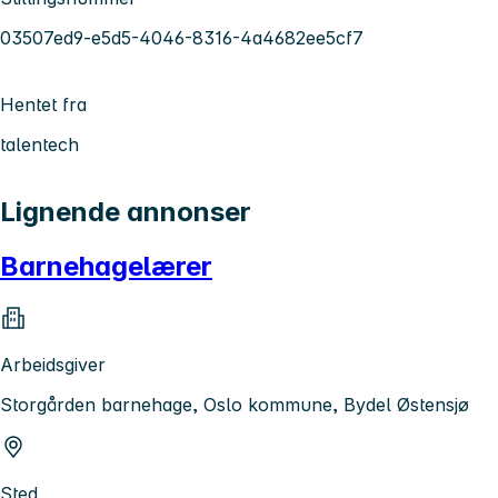
03507ed9-e5d5-4046-8316-4a4682ee5cf7
Hentet fra
talentech
Lignende annonser
Barnehagelærer
Arbeidsgiver
Storgården barnehage, Oslo kommune, Bydel Østensjø
Sted