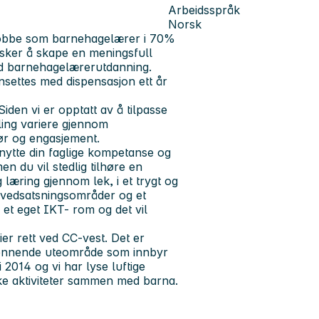
Arbeidsspråk
Norsk
 jobbe som barnehagelærer i 70%
 ønsker å skape en meningsfull
med barnehagelærerutdanning.
settes med dispensasjon ett år
iden vi er opptatt av å tilpasse
ing variere gjennom
ør og engasjement.
enytte din faglige kompetanse og
n du vil stedlig tilhøre en
g læring gjennom lek, i et trygt og
hovedsatsningsområder og et
 et eget IKT- rom og det vil
ier rett ved CC-vest. Det er
 spennende uteområde som innbyr
i 2014 og vi har lyse luftige
iske aktiviteter sammen med barna.