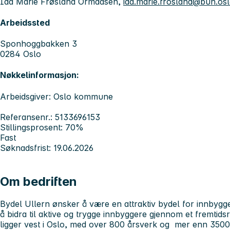
Ida Marie Frøsland Ormaasen,
ida.marie.frosland@bun.o
Arbeidssted
Sponhoggbakken 3
0284 Oslo
Nøkkelinformasjon:
Arbeidsgiver: Oslo kommune
Referansenr.: 5133696153
Stillingsprosent: 70%
Fast
Søknadsfrist: 19.06.2026
Om bedriften
Bydel Ullern ønsker å være en attraktiv bydel for innbygge
å bidra til aktive og trygge innbyggere gjennom et fremtidsr
ligger vest i Oslo, med over 800 årsverk og mer enn 3500