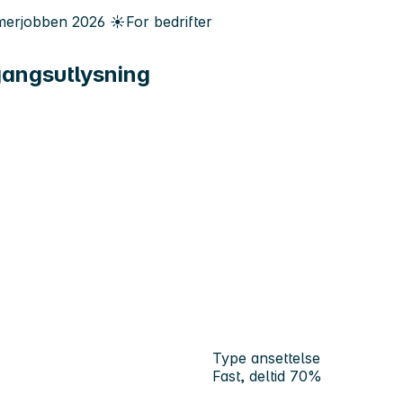
erjobben
2026
☀️
For bedrifter
 gangsutlysning
Type ansettelse
Fast, deltid 70%