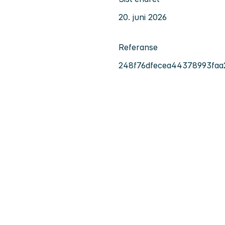
20. juni 2026
Referanse
248f76dfecea44378993fa