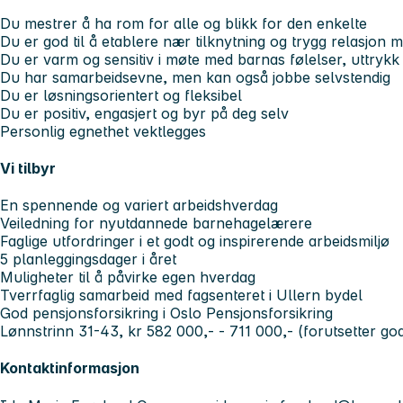
Du mestrer å ha rom for alle og blikk for den enkelte
Du er god til å etablere nær tilknytning og trygg relasjon 
Du er varm og sensitiv i møte med barnas følelser, uttrykk
Du har samarbeidsevne, men kan også jobbe selvstendig
Du er løsningsorientert og fleksibel
Du er positiv, engasjert og byr på deg selv
Personlig egnethet vektlegges
Vi tilbyr
En spennende og variert arbeidshverdag
Veiledning for nyutdannede barnehagelærere
Faglige utfordringer i et godt og inspirerende arbeidsmiljø
5 planleggingsdager i året
Muligheter til å påvirke egen hverdag
Tverrfaglig samarbeid med fagsenteret i Ullern bydel
God pensjonsforsikring i Oslo Pensjonsforsikring
Lønnstrinn 31-43, kr 582 000,- - 711 000,- (forutsetter g
Kontaktinformasjon