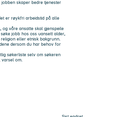
å jobben skaper bedre tjenester
t er røykfri arbeidstid på alle
og våre ansatte skal gjenspeile
å søke jobb hos oss uansett alder,
 religion eller etnisk bakgrunn.
oldene dersom du har behov for
tlig søkerliste selv om søkeren
tt varsel om.
Sist endret