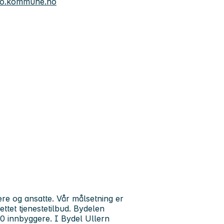
slo.kommune.no
re og ansatte. Vår målsetning er
ettet tjenestetilbud. Bydelen
0 innbyggere. I Bydel Ullern