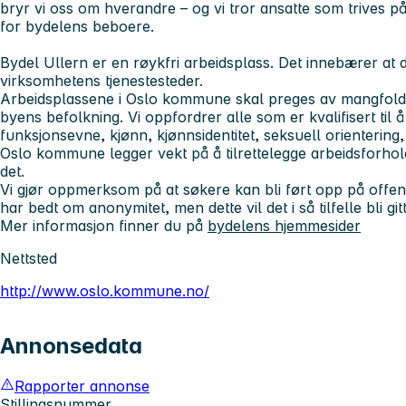
bryr vi oss om hverandre – og vi tror ansatte som trives p
for bydelens beboere.
Bydel Ullern er en røykfri arbeidsplass. Det innebærer at de
virksomhetens tjenestesteder.
Arbeidsplassene i Oslo kommune skal preges av mangfold, 
byens befolkning. Vi oppfordrer alle som er kvalifisert til 
funksjonsevne, kjønn, kjønnsidentitet, seksuell orientering,
Oslo kommune legger vekt på å tilrettelegge arbeidsforh
det.
Vi gjør oppmerksom på at søkere kan bli ført opp på offen
har bedt om anonymitet, men dette vil det i så tilfelle bli gi
Mer informasjon finner du på
bydelens hjemmesider
Nettsted
http://www.oslo.kommune.no/
Annonsedata
Rapporter annonse
Stillingsnummer