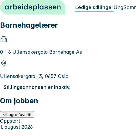
Hopp til innhold
Ledige stillinger
Ung
Somm
Barnehagelærer
0 - 6 Ullensakergata Barnehage As
Ullensakergata 13, 0657 Oslo
Stillingsannonsen er inaktiv.
Om jobben
Lagre favoritt
Oppstart
1. august 2026