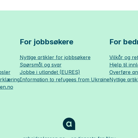
For jobbsøkere
For bedr
Nyttige artikler for jobbsøkere
Vilkår og ret
Spørsmål og svar
Hjelp til inn
sler
Jobbe i utlandet (EURES)
Overføre a
erklæring
Information to refugees from Ukraine
Nyttige artik
sen.no