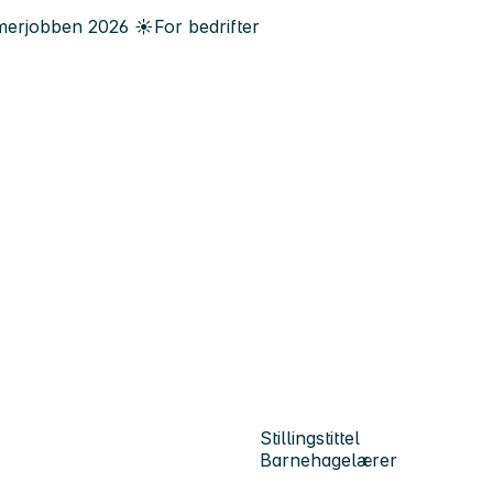
erjobben
2026
☀️
For bedrifter
Stillingstittel
Barnehagelærer