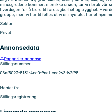
minusgradene kommer, men ikke snøen, tar vi i bruk vår s
hverdagen for å bidra til forutsigbarhet og trygghet. Hverdag
gruppe, men vi har til felles at vi er mye ute, har et hjemme
Sektor
Privat
Annonsedata
Rapporter annonse
Stillingsnummer
08af5093-8131-4ca0-9ae1-cea963d62f98
Hentet fra
Stillingsregistrering
Lignende annonser