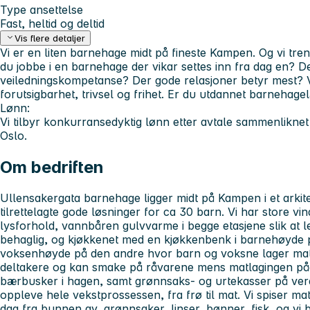
Type ansettelse
Fast, heltid og deltid
Vis flere detaljer
Vi er en liten barnehage midt på fineste Kampen. Og vi tre
du jobbe i en barnehage der vikar settes inn fra dag en? 
veiledningskompetanse? Der gode relasjoner betyr mest? 
forutsigbarhet, trivsel og frihet. Er du utdannet barnehage
Lønn:
Vi tilbyr konkurransedyktig lønn etter avtale sammenlikn
Oslo.
Om bedriften
Ullensakergata barnehage ligger midt på Kampen i et arkit
tilrettelagte gode løsninger for ca 30 barn. Vi har store vi
lysforhold, vannbåren gulvvarme i begge etasjene slik at 
behaglig, og kjøkkenet med en kjøkkenbenk i barnehøyde 
voksenhøyde på den andre hvor barn og voksne lager ma
deltakere og kan smake på råvarene mens matlagingen påg
bærbusker i hagen, samt grønnsaks- og urtekasser på vera
oppleve hele vekstprossessen, fra frø til mat. Vi spiser m
dag fra bunnen av, grønnsaker, linser, bønner, fisk, og vi