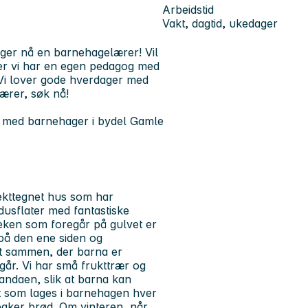
Arbeidstid
Vakt, dagtid, ukedager
nger nå en barnehagelærer! Vil
Der vi har en egen pedagog med
Vi lover gode hverdager med
lærer, søk nå!
et med barnehager i bydel Gamle
ekttegnet hus som har
ndusflater med fantastiske
leken som foregår på gulvet er
på den ene siden og
t sammen, der barna er
år. Vi har små frukttrær og
ndaen, slik at barna kan
at som lages i barnehagen hver
 baker brød. Om vinteren, når