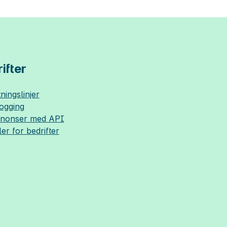
ifter
ningslinjer
logging
nnonser med API
ler for bedrifter